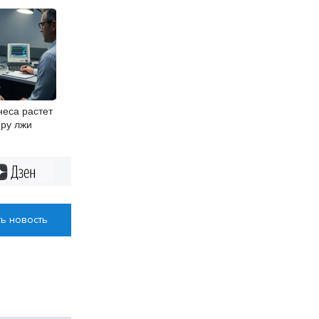
неса растет
ору лжи
Дзен
ь новость