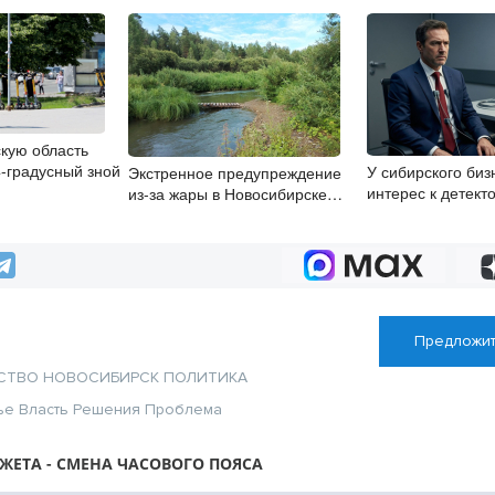
кую область
4-градусный зной
У сибирского биз
Экстренное предупреждение
интерес к детект
из-за жары в Новосибирске
распространили спасатели
Предложит
СТВО
НОВОСИБИРСК
ПОЛИТИКА
ье
Власть
Решения
Проблема
ЖЕТА - СМЕНА ЧАСОВОГО ПОЯСА