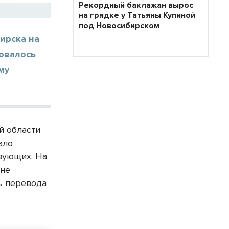
Рекордный баклажан вырос
на грядке у Татьяны Купиной
под Новосибирском
ирска на
ровалось
му
й области
ало
вующих. На
ане
ь перевода