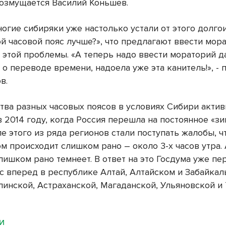
 возмущается Василий Коньшев.
ногие сибиряки уже настолько устали от этого долг
й часовой пояс лучше?», что предлагают ввести мор
 этой проблемы. «А теперь надо ввести мораторий д
 о переводе времени, надоела уже эта канитель!
», -
в.
ва разных часовых поясов в условиях Сибири актив
 2014 году, когда Россия перешла на постоянное «з
е этого из ряда регионов стали поступать жалобы, ч
м происходит слишком рано – около 3-х часов утра. 
слишком рано темнеет.
В ответ на это Госдума уже пе
ас вперед в республике Алтай, Алтайском и Забайка
алинской, Астраханской, Магаданской, Ульяновской и
МИ