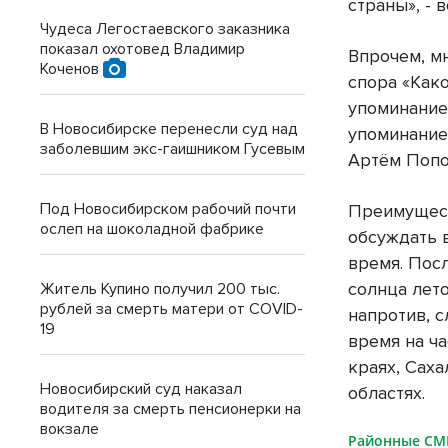
страны», -
Чудеса Легостаевского заказника
показал охотовед Владимир
Впрочем, м
Коченов
спора «Како
упоминание
В Новосибирске перенесли суд над
упоминание
заболевшим экс-гаишником Гусевым
Артём Попо
Под Новосибирском рабочий почти
Преимущест
ослеп на шоколадной фабрике
обсуждать в
время. Посл
солнца лето
Житель Купино получил 200 тыс.
рублей за смерть матери от COVID-
напротив, 
19
время на ч
краях, Сах
Новосибирский суд наказал
областях.
водителя за смерть пенсионерки на
вокзале
Районные С