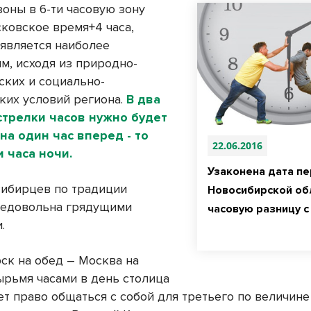
зоны в 6-ти часовую зону
сковское время+4 часа,
 является наиболее
м, исходя из природно-
ских и социально-
ких условий региона.
В два
стрелки часов нужно будет
на один час вперед - то
22.06.2016
и часа ночи.
Узаконена дата п
сибирцев по традиции
Новосибирской обл
недовольна грядущими
часовую разницу с
.
ск на обед – Москва на
тырьмя часами в день столица
ет право общаться с собой для третьего по величине