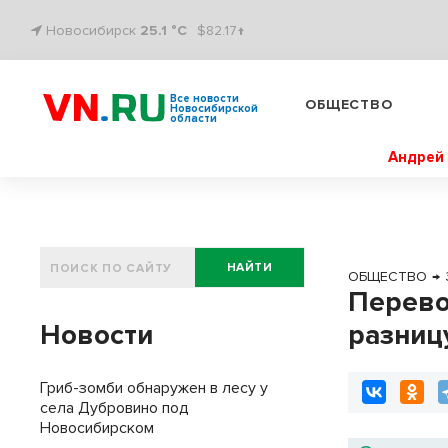
Новосибирск
25.1 °C
$82.17↑
Все новости
ОБЩЕСТВО
Новосибирской
области
Андрей 
НАЙТИ
ОБЩЕСТВО
→
Перево
Новости
разниц
Гриб-зомби обнаружен в лесу у
села Дубровино под
Новосибирском