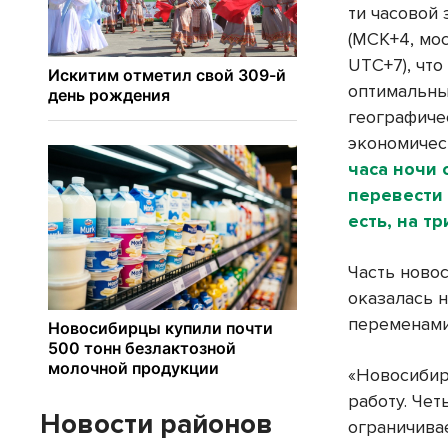
ти часовой 
(МСК+4, мо
UTC+7), что
оптимальны
географиче
экономичес
часа ночи 
перевести 
есть, на тр
Часть ново
оказалась 
переменами
«Новосибир
работу. Че
Новости районов
ограничива