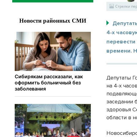
Стрелки пе
Депутат
4-х часову
перевести 
времени. Н
Депутаты Г
на 4-х час
подавляюще
заседании 
здоровья С
области в н
Новосибирс