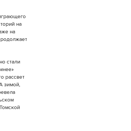
оиграющего
аторий на
аже на
 продолжает
но стали
имнее»
то рассвет
А зимой,
ревела
льском
 Томской