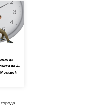
ерехода
асти на 4-
 Москвой
 города