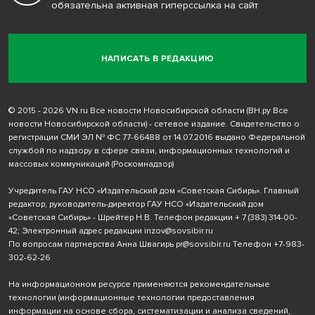
обязательна активная гиперссылка на сайт
НАПИСАТЬ В РЕДАКЦИЮ
© 2015 - 2026 VN.ru Все новости Новосибирской области (ВН.ру Все
новости Новосибирской области) - сетевое издание. Свидетельство о
регистрации СМИ ЭЛ № ФС 77-66488 от 14.07.2016 выдано Федеральной
службой по надзору в сфере связи, информационных технологий и
массовых коммуникаций (Роскомнадзор)
Учредитель ГАУ НСО «Издательский дом «Советская Сибирь». Главный
редактор, руководитель-директор ГАУ НСО «Издательский дом
«Советская Сибирь» - Шрейтер Н.В. Телефон редакции
+ 7 (383) 314-00-
42
; Электронный адрес редакции
inzov@sovsibir.ru
По вопросам партнерства Анна Швагирь
pr@sovsibir.ru
Телефон
+7-983-
302-62-26
На информационном ресурсе применяются рекомендательные
технологии
(информационные технологии предоставления
информации на основе сбора, систематизации и анализа сведений,