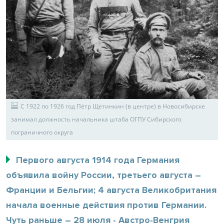
С 1922 по 1926 год Пётр Щетинкин (в центре) в Новосибирске
занимал должность начальника штаба ОГПУ Сибирского
пограничного округа
Первого августа 1914 года Германия
объявила войну России, третьего августа –
Франции и Бельгии; 4 августа Великобритания
начала военные действия против Германии.
Чуть раньше – 28 июля - Австро-Венгрия