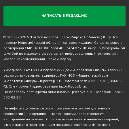
НАПИСАТЬ В РЕДАКЦИЮ
© 2015 - 2026 VN.ru Все новости Новосибирской области (ВН.ру Все
новости Новосибирской области) - сетевое издание. Свидетельство о
регистрации СМИ ЭЛ № ФС 77-66488 от 14.07.2016 выдано Федеральной
службой по надзору в сфере связи, информационных технологий и
массовых коммуникаций (Роскомнадзор)
Учредитель ГАУ НСО «Издательский дом «Советская Сибирь». Главный
редактор, руководитель-директор ГАУ НСО «Издательский дом
«Советская Сибирь» - Шрейтер Н.В. Телефон редакции
+ 7 (383) 314-00-
42
; Электронный адрес редакции
inzov@sovsibir.ru
По вопросам партнерства Анна Швагирь
pr@sovsibir.ru
Телефон
+7-983-
302-62-26
На информационном ресурсе применяются рекомендательные
технологии
(информационные технологии предоставления
информации на основе сбора, систематизации и анализа сведений,
относящихся к предпочтениям пользователей сети «Интернет»,