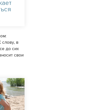
жает
ться
ом:
 К слову, в
се до сих
вносит свои