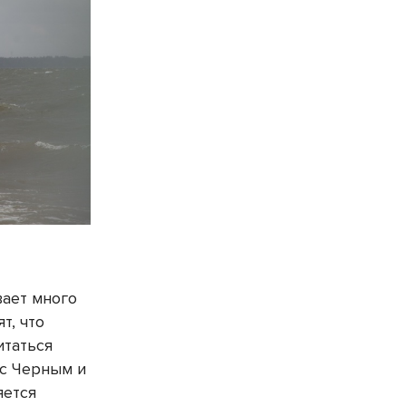
ает много
т, что
итаться
 с Черным и
яется