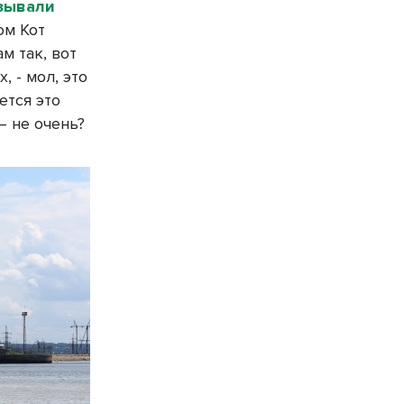
зывали
ом Кот
м так, вот
, - мол, это
ется это
– не очень?