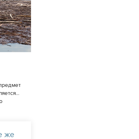
 предмет
вляется…
о
е же