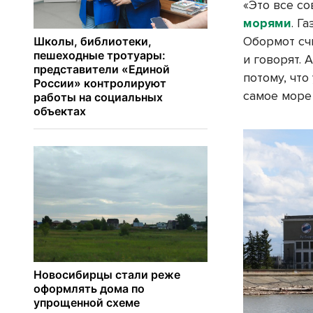
«Это все со
морями
. Г
Обормот счи
и говорят. 
потому, что
самое море 