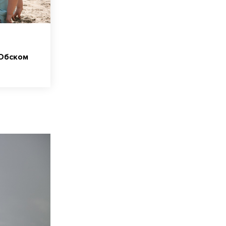
 Обском