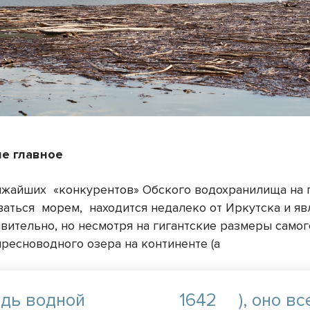
не главное
ижайших «конкурентов» Обского водохранилища на
ваться морем, находится недалеко от Иркутска и я
ивительно, но несмотря на гигантские размеры самог
ресноводного озера на континенте (а
дь водной
1642
)
, оно вс