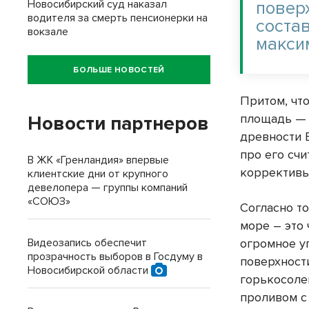
Новосибирский суд наказал
повер
водителя за смерть пенсионерки на
состав
вокзале
макси
БОЛЬШЕ НОВОСТЕЙ
Притом, чт
площадь — 
Новости партнеров
древности 
про его сч
В ЖК «Гренландия» впервые
коррективы
клиентские дни от крупного
девелопера — группы компаний
«СОЮЗ»
Согласно т
море – это 
Видеозапись обеспечит
огромное у
прозрачность выборов в Госдуму в
поверхност
Новосибирской области
горькосоле
проливом с