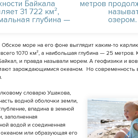
хности Байкала
метров
продол
ляет 31 722 км²,
называ
мальная глубина —
озером.
о Обское море на его фоне выглядит каким-то карлик
всего 1070 км², а наибольшая глубина —
25 метров
.
Байкал, и правда называли морем. А геофизики и вов
итают зарождающимися океаном. Но современность 
.
олковому словарю Ушакова,
часть водной оболочки земли,
глубление, впадина в земной
и, заполненная
ной водой и соединенная
 океаном или образующая его