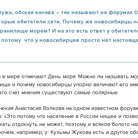
лужа, обская канава – так называют на форумах 
торые обитатели сети. Почему же новосибирцы 
ранилище морем? И на это есть ответ у обитател
 потому что у новосибирцев просто нет настоящ
я в мире отмечают День моря. Можно ли называть м
ище и почему новосибирцы упорно величают его им
это счет мнения существуют самые полярные.
некая Анастасия Волкова на одном известном форум
: «Это потому что население в России нищее и позв
хать отдохнуть не может, поэтому и всякое болото н
рочем, например, у Кузьмы Жукова есть и другое об