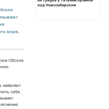
на грядке у Татьяны Купиной
под Новосибирском
Обское
называют
ей
его моря,
орем Обское
енно
е заявляет
олить себе
азывает
ъяснение: