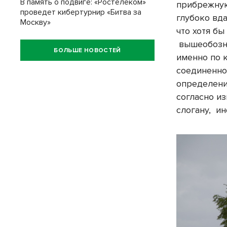
В память о подвиге: «Ростелеком»
прибрежную
проведет кибертурнир «Битва за
глубоко вд
Москву»
что хотя бы
вышеобозна
БОЛЬШЕ НОВОСТЕЙ
именно по 
соединеннос
определение
согласно и
слогану, ин