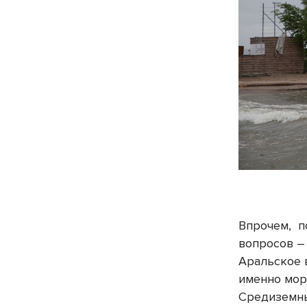
Впрочем,
п
вопросов – 
Аральское
именно
мор
Средизем