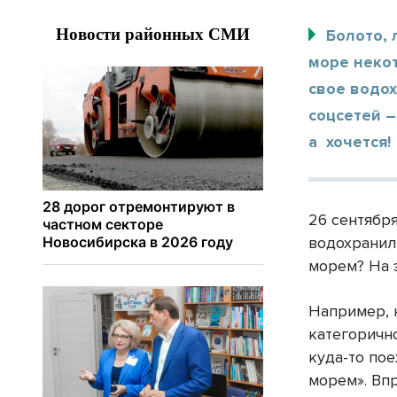
Болото, 
море неко
свое водох
соцсетей –
а хочется!
26 сентябр
водохранил
морем? На 
Например, 
категорично
куда-то пое
морем». Вп