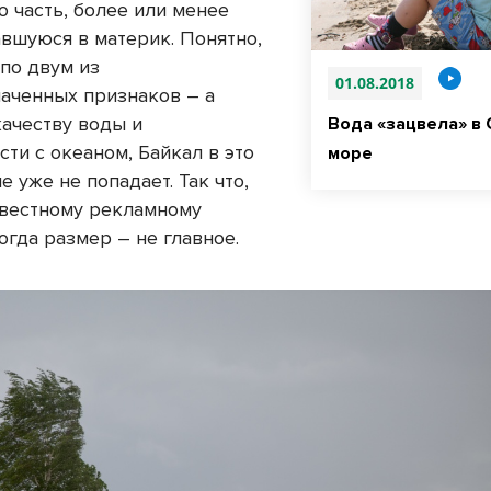
 часть, более или менее
авшуюся в материк. Понятно,
 по двум из
01.08.2018
ченных признаков – а
качеству воды и
Вода «зацвела» в
ти с океаном, Байкал в это
море
 уже не попадает. Так что,
звестному рекламному
огда размер – не главное.