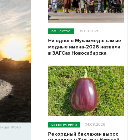
общество
05.08.2026
Ни одного Мухаммеда: самые
модные имена-2026 назвали
в ЗАГСах Новосибирска
развлечения
04.08.2026
лища. Фото
Рекордный баклажан вырос