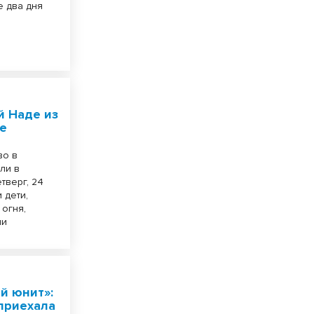
е два дня
й Наде из
ке
во в
ли в
тверг, 24
 дети,
 огня,
ми
й юнит»:
 приехала