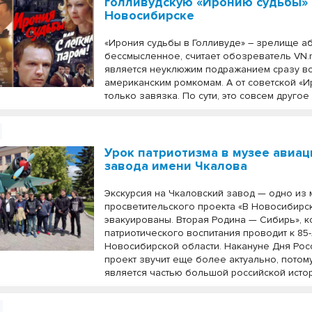
голливудскую «Иронию судьбы»
Новосибирске
«Ирония судьбы в Голливуде» – зрелище а
бессмысленное, считает обозреватель VN.r
является неуклюжим подражанием сразу в
американским ромкомам. А от советской «И
только завязка. По сути, это совсем другое
Урок патриотизма в музее авиа
завода имени Чкалова
Экскурсия на Чкаловский завод — одно из
просветительского проекта «В Новосибирс
эвакуированы. Вторая Родина — Сибирь», 
патриотического воспитания проводит к 85
Новосибирской области. Накануне Дня Росс
проект звучит еще более актуально, потом
является частью большой российской исто