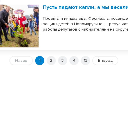
Пусть падают капли, а мы весел
Проекты и инициативы. Фестиваль, посвящ
защиты детей в Новомарусино, — результа
работы депутатов с избирателями на округе
Назад
1
2
3
4
12
Вперед