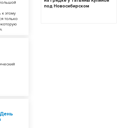
на грядке у Татьяны Купиной
 большой
под Новосибирском
 к этому
ся только
некоторую
л.
ический
 День
а