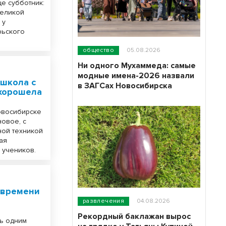
е субботник:
Великой
 у
рьского
общество
05.08.2026
Ни одного Мухаммеда: самые
модные имена-2026 назвали
 школа с
в ЗАГСах Новосибирска
охорошела
овосибирске
новое, с
ной техникой
ая
 учеников.
 времени
развлечения
04.08.2026
Рекордный баклажан вырос
ть одним