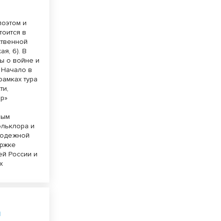
поэтом и
тоится в
ственной
я, 6). В
ры о войне и
 Начало в
рамках тура
ти,
ар»
ным
ольклора и
лодежной
ержке
ей России и
х
и