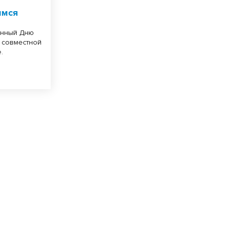
имся
енный Дню
т совместной
.