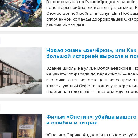
В понедельник на Гусинобродском кладбищ
волонтеры прибирали могилы участников 
Отечественной войны. В канун Дня Победы
сплоченной команды добровольцев Октяб
района много дел.
Новая жизнь «вечёрки», или Как
большой историей выросла и п
Здание школы на улице Волочаевской в Н
не узнать: от фасада до перекрытий — все 
иголочки. Светлые, оснащенные современ
классы, уютный буфет и новая универсальн
спортивная площадка — все они ждут своих
Фильм «Онегин»: убийца вашего
и ошибки в титрах
«Онегин» Сарика Андреасяна пытается уби