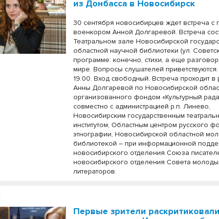
из Донбасса в Новосибирск
30 сентября новосибирцев ждет встреча с 
военкором Анной Долгаревой. Встреча сос
Театральном зале Новосибирской государ
областной научной библиотеки (ул. Советска
программе: конечно, стихи, а еще разгово
мире. Вопросы слушателей приветствуются.
19.00. Вход свободный. Встреча проходит в 
Анны Долгаревой по Новосибирской облас
организованного фондом «Культурный рад
совместно с администрацией р.п. Линево,
Новосибирским государственным театраль
институтом, Областным центром русского ф
этнографии, Новосибирской областной мо
библиотекой – при информационной подд
новосибирского отделения Союза писател
новосибирского отделения Совета молоды
литераторов.
Первые зрители раскритиковал