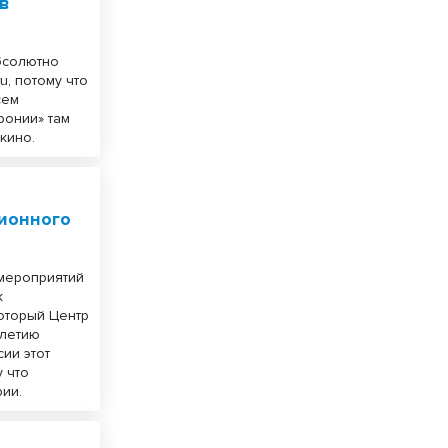
 в
бсолютно
u, потому что
сем
ронии» там
 кино.
ционного
 мероприятий
к
который Центр
-летию
ии этот
у что
рии.