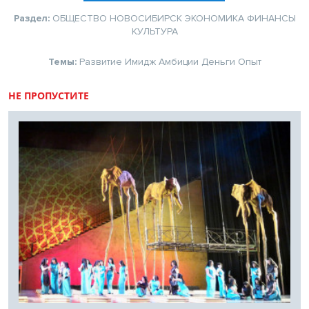
Раздел:
ОБЩЕСТВО
НОВОСИБИРСК
ЭКОНОМИКА
ФИНАНСЫ
КУЛЬТУРА
Темы:
Развитие
Имидж
Амбиции
Деньги
Опыт
НЕ ПРОПУСТИТЕ