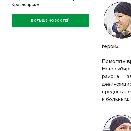
Красноярске
БОЛЬШЕ НОВОСТЕЙ
герои».
Помогать в
Новосибирс
района — з
дезинфицир
предоставл
к больным.