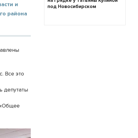
на грядке у Татьяны Купиной
асти и
под Новосибирском
го района
тавлены
. Все это
ь депутаты
 «Общее