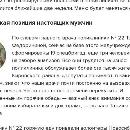
 с коронавирусными больными в поликлиниках № 13
лится ближайшие две недели. Меню будет меняться
кая позиция настоящих мужчин
По словам главного врача поликлиники № 22 Т
Федорининой, сейчас на базе этого медучрежд
сформированы 19 спецбригад, еще три человек
на заборе анализов. Все они трудятся на износ:
поликлиника обслуживает более ста тысяч жит
Кировского района. «Депутаты понимают, в как
, знают, что наши врачи почти постоянно на вызовах
в вечера. Часто просто нет времени перекусить. И
енные им горячие обеды — важный знак внимания с
 своим избирателям и докторам», — сказала Татьяна
.
ику № 22 горячую еду привезли волонтеры Новоси