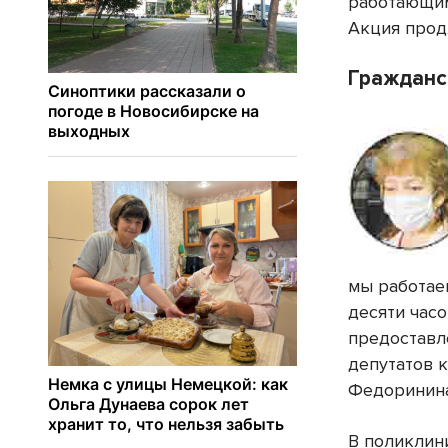
работающим
Акция прод
Гражданс
мы работаем
десяти часо
предоставл
депутатов к
Федоринина
В поликлин