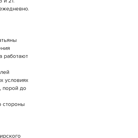
 и 21.
 ежедневно.
атьяны
ения
а работают
елей
их условиях
, порой до
о стороны
бирского