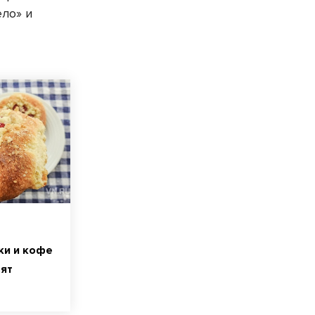
ло» и
ки и кофе
ят