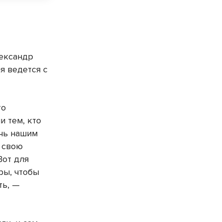
лександр
я ведется с
то
 тем, кто
очь нашим
ь свою
Вот для
ры, чтобы
ть, —