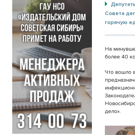
Депутат
Совета де
горячую е
На минувше
более 40 к
Что вошло в
предназнач
инфекционн
Законодате
Новосибирс
дело».