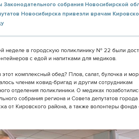
ы Законодательного собрания Новосибирской обл
путатов Новосибирска привезли врачам Кировско
ду
й неделе в городскую поликлинику № 22 были дос
онтейнеров с едой и напитками для медиков.
 этот комплексный обед? Плов, салат, булочка и морс
алось членам ковид-бригад и другим сотрудникам
ого отделения поликлиники. О медиках позаботилис
льного собрания региона и Совета депутатов города
ка от Кировского района, а также волонтеры фонда