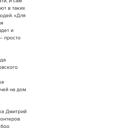
ти, и сам
ют в таких
юдей. «Для
ая
идет и
 — просто
ода
овского
же
чей на дом
ка Дмитрий
лонтеров
тбор