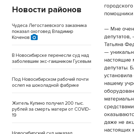
городского
Новости районов
помощники 
Чудеса Легостаевского заказника
— Мне очен
показал охотовед Владимир
депутатов,
Коченов
Татьяна Фе
— уникальн
В Новосибирске перенесли суд над
настоящие 
заболевшим экс-гаишником Гусевым
депутаты. 
установила
Под Новосибирском рабочий почти
нашему уч
ослеп на шоколадной фабрике
оборудован
материальн
Житель Купино получил 200 тыс.
средствами
рублей за смерть матери от COVID-
оказываютс
19
даже не ак
настоящих 
Новосибирский суд наказал