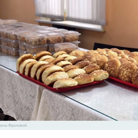
аны Фроловой.