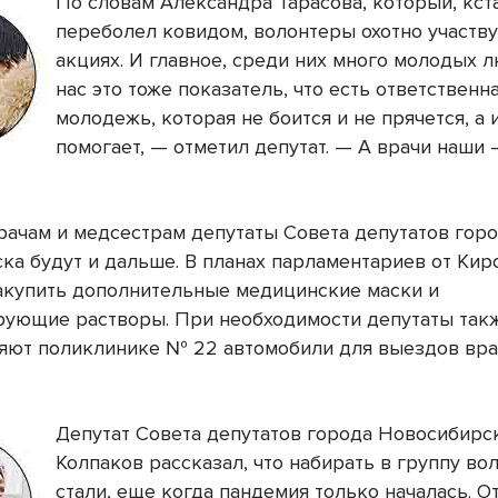
По словам Александра Тарасова, который, кста
переболел ковидом, волонтеры охотно участву
акциях. И главное, среди них много молодых л
нас это тоже показатель, что есть ответственн
молодежь, которая не боится и не прячется, а 
помогает, — отметил депутат. — А врачи наши
рачам и медсестрам депутаты Совета депутатов гор
ка будут и дальше. В планах парламентариев от Кир
акупить дополнительные медицинские маски и
ующие растворы. При необходимости депутаты так
яют поликлинике № 22 автомобили для выездов вра
Депутат Совета депутатов города Новосибирс
Колпаков рассказал, что набирать в группу во
стали, еще когда пандемия только началась. О