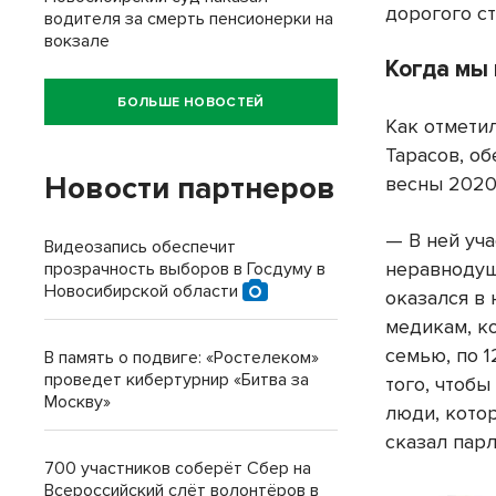
дорогого ст
водителя за смерть пенсионерки на
вокзале
Когда мы
БОЛЬШЕ НОВОСТЕЙ
Как отмети
Тарасов, о
Новости партнеров
весны 2020
— В ней уч
Видеозапись обеспечит
неравнодуш
прозрачность выборов в Госдуму в
Новосибирской области
оказался в
медикам, к
семью, по 
В память о подвиге: «Ростелеком»
проведет кибертурнир «Битва за
того, чтобы
Москву»
люди, кото
сказал пар
700 участников соберёт Сбер на
Всероссийский слёт волонтёров в