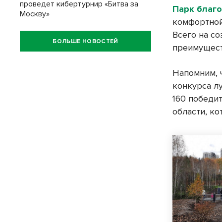
проведет кибертурнир «Битва за
Парк благ
Москву»
комфортной
Всего на с
БОЛЬШЕ НОВОСТЕЙ
преимущест
Напомним, 
конкурса л
160 победи
области, к