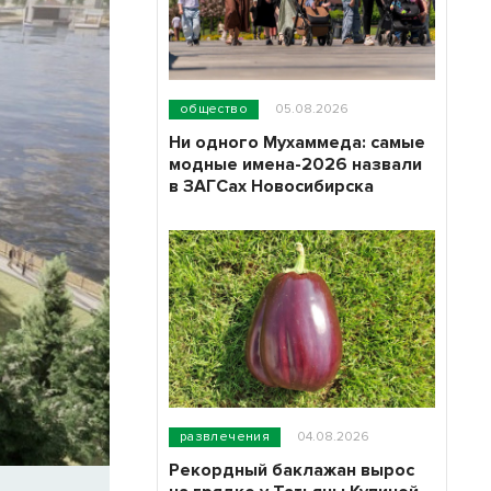
общество
05.08.2026
Ни одного Мухаммеда: самые
модные имена-2026 назвали
в ЗАГСах Новосибирска
развлечения
04.08.2026
Рекордный баклажан вырос