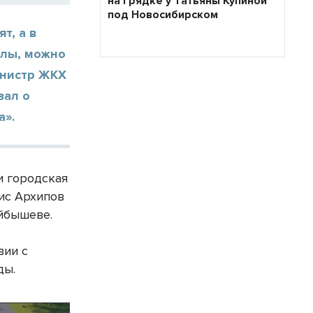
на грядке у Татьяны Купиной
под Новосибирском
т, а в
алы, можно
инистр ЖКХ
зал о
а».
и городская
ис Архипов
уйбышеве.
вии с
ды.