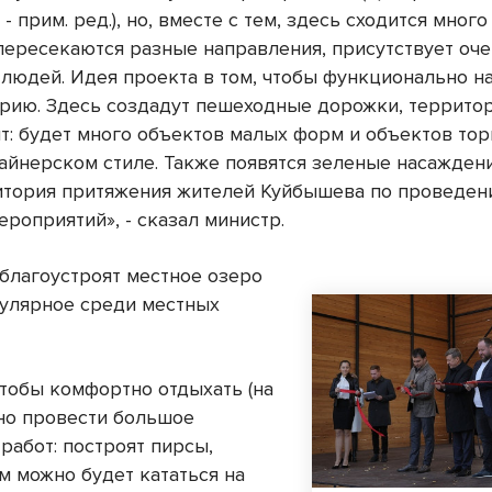
- прим. ред.), но, вместе с тем, здесь сходится мног
 пересекаются разные направления, присутствует оч
 людей. Идея проекта в том, чтобы функционально н
орию. Здесь создадут пешеходные дорожки, террито
т: будет много объектов малых форм и объектов тор
айнерском стиле. Также появятся зеленые насаждени
итория притяжения жителей Куйбышева по проведен
роприятий», - сказал министр.
 благоустроят местное озеро
пулярное среди местных
чтобы комфортно отдыхать (на
жно провести большое
работ: построят пирсы,
м можно будет кататься на