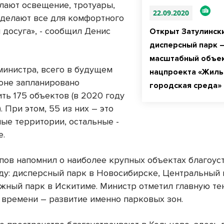
елают освещение, тротуары,
22.09.2020
Сделают все для комфортного
 досуга», - сообщил Денис
Открыт Затулинск
дисперсный парк 
масштабный объе
министра, всего в будущем
нацпроекта «Жиль
ионе запланировано
городская среда»
ть 175 объектов (в 2020 году
). При этом, 55 из них – это
ые территории, остальные -
е.
пов напомнил о наиболее крупных объектах благоус
ду: дисперсный парк в Новосибирске, Центральный 
жный парк в Искитиме. Министр отметил главную т
 времени – развитие именно парковых зон.