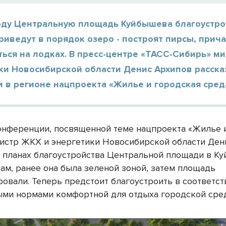
оду Центральную площадь Куйбышева благоустроя
риведут в порядок озеро - построят пирсы, прич
ться на лодках. В пресс-центре «ТАСС-Сибирь» м
ки Новосибирской области Денис Архипов расска
 в регионе нацпроекта «Жилье и городская сред
онференции, посвященной теме нацпроекта «Жилье 
нистр ЖКХ и энергетики Новосибирской области Ден
о планах благоустройства Центральной площади в К
вам, ранее она была зеленой зоной, затем площадь
овали. Теперь предстоит благоустроить в соответст
ми нормами комфортной для отдыха городской сре