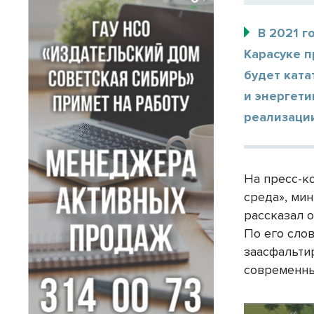
В 2021 г
Карасуке п
будет ката
и энергети
реализации
На пресс-к
среда», ми
рассказал 
По его сло
заасфальтир
современны