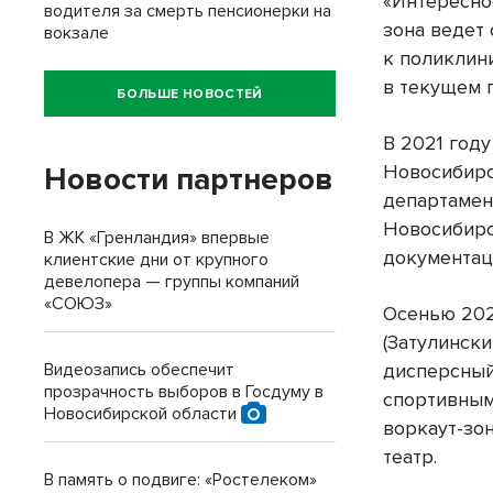
«Интересно
водителя за смерть пенсионерки на
зона ведет 
вокзале
к поликлин
в текущем г
БОЛЬШЕ НОВОСТЕЙ
В 2021 год
Новосибирс
Новости партнеров
департамен
Новосибирс
В ЖК «Гренландия» впервые
документац
клиентские дни от крупного
девелопера — группы компаний
«СОЮЗ»
Осенью 202
(Затулинск
дисперсный
Видеозапись обеспечит
прозрачность выборов в Госдуму в
спортивным
Новосибирской области
воркаут-зон
театр.
В память о подвиге: «Ростелеком»