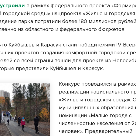
оустроили
в рамках федерального проекта «Формир
 городской среды» нацпроекта «Жилье и городская 
оздание парка потратили более 180 миллионов рубле
венно из областного и федерального бюджетов.
что Куйбышев и Карасук стали победителями IV Все
учших проектов создания комфортной городской сре
телей со всей страны вошли два проекта из Новосиб
оторые представили Куйбышев и Карасук.
Конкурс проводился в рамка
реализации национального п
«Жилье и городская среда». 
муниципальных образования 
номинации «Малые города с
численностью населения от 20
человек». Предварительный