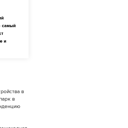
ий
– самый
кт
е и
тройства в
парк в
енденцию