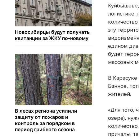
Куйбышеве, 
логистике,
количество
эту террит
видоизменя
едином диз
будет терр
массовых ме
В Карасуке
Банное, по
жителей.
«Для того, 
озере), ну
количество 
причалы, та