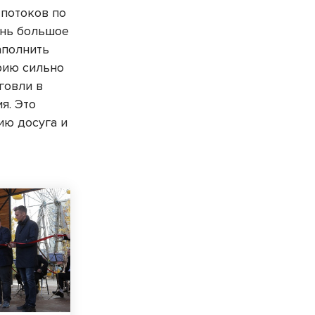
о потоков по
ень большое
аполнить
рию сильно
говли в
я. Это
ию досуга и