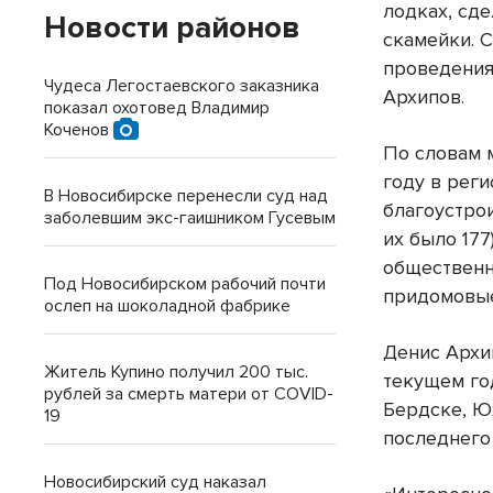
лодках, сд
Новости районов
скамейки. 
проведения
Чудеса Легостаевского заказника
Архипов.
показал охотовед Владимир
Коченов
По словам 
году в рег
В Новосибирске перенесли суд над
благоустрои
заболевшим экс-гаишником Гусевым
их было 177
общественн
Под Новосибирском рабочий почти
придомовы
ослеп на шоколадной фабрике
Денис Архи
Житель Купино получил 200 тыс.
текущем го
рублей за смерть матери от COVID-
Бердске, Ю
19
последнего
Новосибирский суд наказал