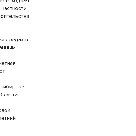
 пешеходная
 частности,
роительства
ая среда» в
данным
метная
от.
осибирске
области
свои
летний