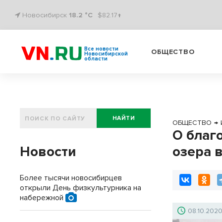
Новосибирск
18.2 °C
$82.17↑
Все новости
ОБЩЕСТВО
Новосибирской
области
НАЙТИ
ОБЩЕСТВО
→
О благ
Новости
озера 
Более тысячи новосибирцев
открыли День физкультурника на
набережной
08.10.202