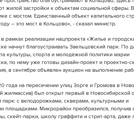
е пространство благоустраивают в Кольцово, здесь
от жилой застройки к объектам социальной сферы. В
ике с мостом. Единственный объект капитального ст
оду – это мост в Кольцово», - сказал министр.
у в рамках реализации нацпроекта «Жилье и городск
ке начнут благоустраивать Заельцовский парк. По 
та культуры, спорта и молодёжной политики мэрии
ка, по нему уже готовы дизайн-проект и проектно-с
ия, в сентябре объявлен аукцион на выполнение раб
0 года на пересечении улиц Зорге и Громова в Нов
ий жилмассив) был открыт первый в Новосибирской 
 парк: с велодорожками, скверами, культурными и
и площадками. Микрорайон преобразился, получив 
ы, скейт-парки, школу граффити и стрит-арта, даже 