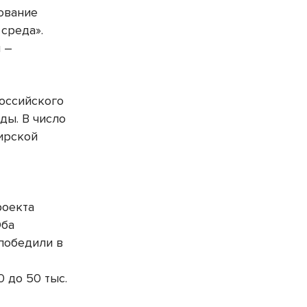
ование
среда».
й –
российского
ды. В число
ирской
х
роекта
Оба
победили в
 до 50 тыс.