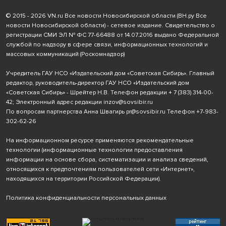
© 2015 - 2026 VN.ru Все новости Новосибирской области (ВН.ру Все
новости Новосибирской области) - сетевое издание. Свидетельство о
регистрации СМИ ЭЛ № ФС 77-66488 от 14.07.2016 выдано Федеральной
службой по надзору в сфере связи, информационных технологий и
массовых коммуникаций (Роскомнадзор)
Учредитель ГАУ НСО «Издательский дом «Советская Сибирь». Главный
редактор, руководитель-директор ГАУ НСО «Издательский дом
«Советская Сибирь» - Шрейтер Н.В. Телефон редакции
+ 7 (383) 314-00-
42
; Электронный адрес редакции
inzov@sovsibir.ru
По вопросам партнерства Анна Швагирь
pr@sovsibir.ru
Телефон
+7-983-
302-62-26
На информационном ресурсе применяются рекомендательные
технологии
(информационные технологии предоставления
информации на основе сбора, систематизации и анализа сведений,
относящихся к предпочтениям пользователей сети «Интернет»,
находящихся на территории Российской Федерации).
Политика конфиденциальности персональных данных