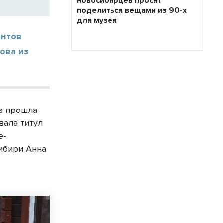
новосибирцев просят
поделиться вещами из 90-х
для музея
антов
кова из
а прошла
вала титул
е-
Сибири Анна