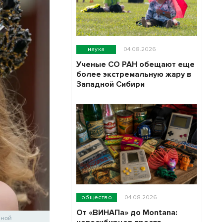
наука
04.08.2026
Ученые СО РАН обещают еще
более экстремальную жару в
Западной Сибири
общество
04.08.2026
От «ВИНАПа» до Montana:
еной