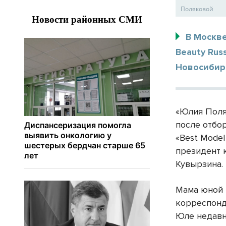
Поляковой
В Москв
Beauty Rus
Новосибирс
«Юлия Поля
после отбо
«Best Model
президент 
Кувырзина.
Мама юной 
корреспонд
Юле недавно