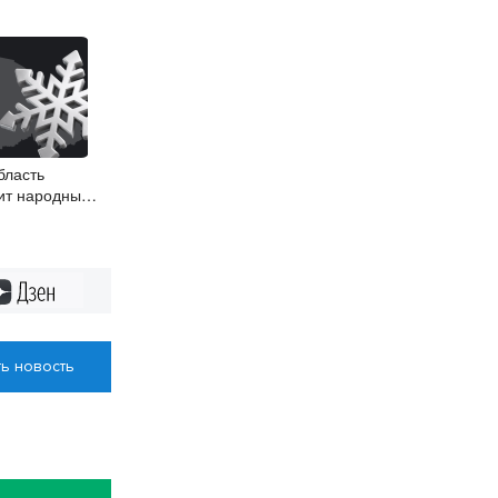
бласть
ит народные
Дзен
ь новость