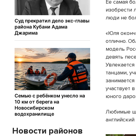
Ее самая бо
изобрести л
люди не бол
«Юля оконч
отлично. О
модель Рос
девять песе
Увлекается
танцами, уч
занимается
участвует в
юного даро
Любимые шк
английский 
Новости районов