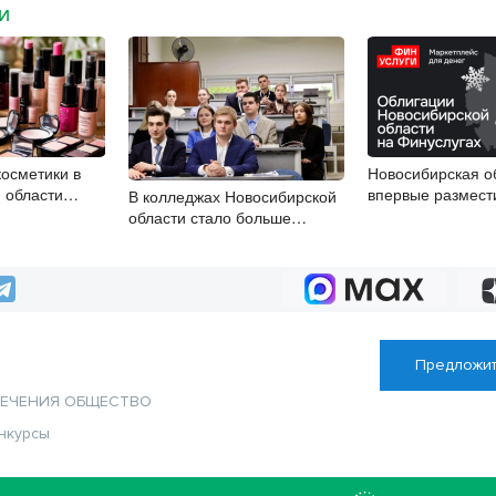
МИ
косметики в
Новосибирская о
 области
впервые размест
В колледжах Новосибирской
а 33%
облигации
области стало больше
бюджетных мест
Предложит
ЛЕЧЕНИЯ
ОБЩЕСТВО
нкурсы