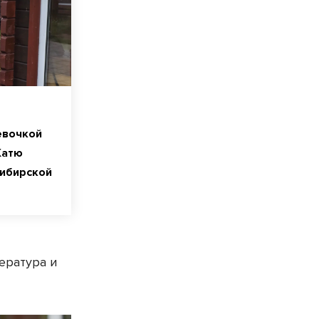
евочкой
Катю
сибирской
ература и