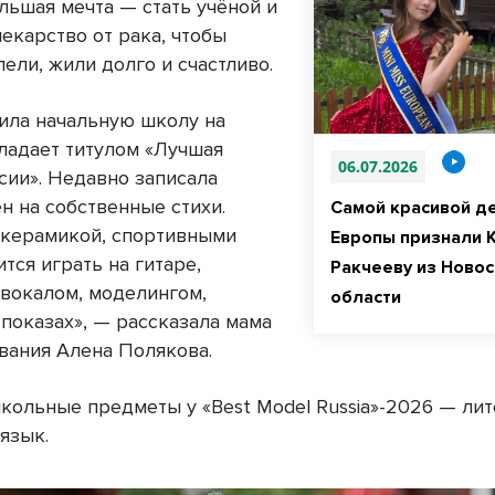
льшая мечта — стать учёной и
екарство от рака, чтобы
ели, жили долго и счастливо.
ила начальную школу на
бладает титулом «Лучшая
06.07.2026
сии». Недавно записала
н на собственные стихи.
Самой красивой д
 керамикой, спортивными
Европы признали 
ится играть на гитаре,
Ракчееву из Ново
 вокалом, моделингом,
области
 показах», — рассказала мама
вания Алена Полякова.
ольные предметы у «Best Model Russia»-2026 — лит
язык.