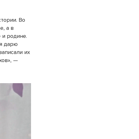
тории. Во
, а в
 и родине.
 я дарю
записали их
хов», —