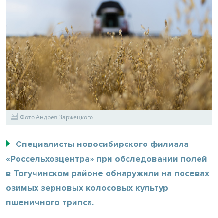
Фото Андрея Заржецкого
Специалисты новосибирского филиала
«Россельхозцентра» при обследовании полей
в Тогучинском районе обнаружили на посевах
озимых зерновых колосовых культур
пшеничного трипса.