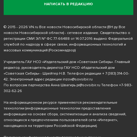
НАПИСАТЬ В РЕДАКЦИЮ
© 2015 - 2026 VN.ru Все новости Новосибирской области (ВН.ру Все
новости Новосибирской области) - сетевое издание. Свидетельство о
регистрации СМИ ЭЛ № ФС 77-66488 от 14.07.2016 выдано Федеральной
службой по надзору в сфере связи, информационных технологий и
массовых коммуникаций (Роскомнадзор)
Учредитель ГАУ НСО «Издательский дом «Советская Сибирь». Главный
редактор, руководитель-директор ГАУ НСО «Издательский дом
«Советская Сибирь» - Шрейтер Н.В. Телефон редакции
+ 7 (383) 314-00-
42
; Электронный адрес редакции
inzov@sovsibir.ru
По вопросам партнерства Анна Швагирь
pr@sovsibir.ru
Телефон
+7-983-
302-62-26
На информационном ресурсе применяются рекомендательные
технологии
(информационные технологии предоставления
информации на основе сбора, систематизации и анализа сведений,
относящихся к предпочтениям пользователей сети «Интернет»,
находящихся на территории Российской Федерации).