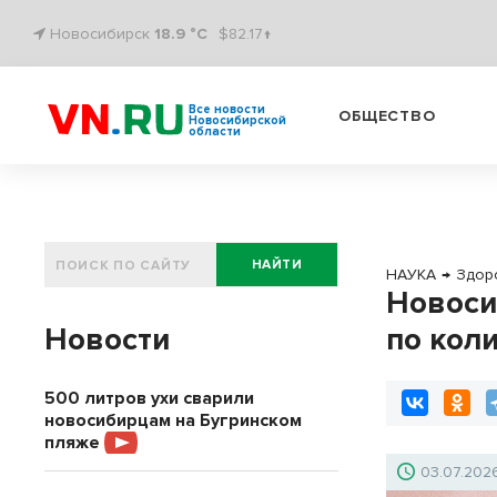
Новосибирск
18.9 °C
$82.17↑
Все новости
ОБЩЕСТВО
Новосибирской
области
НАЙТИ
НАУКА
→
Здор
Новоси
Новости
по кол
500 литров ухи сварили
новосибирцам на Бугринском
пляже
03.07.202