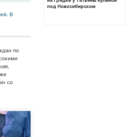
на грядке у Татьяны Купиной
под Новосибирском
ей. В
ждан по
ысокими
кая,
кже
и» со