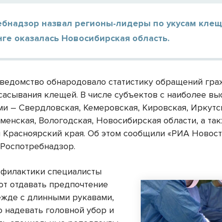
ебнадзор назвал регионы-лидеры по укусам клещ
ге оказалась Новосибирская область.
ведомство обнародовало статистику обращений гра
сасывания клещей. В числе субъектов с наиболее в
ми – Свердловская, Кемеровская, Кировская, Иркутс
менская, Вологодская, Новосибирская области, а та
 Красноярский края. Об этом сообщили «РИА Новост
 Роспотребнадзор.
офилактики специалисты
т отдавать предпочтение
ежде с длинными рукавами,
о надевать головной убор и