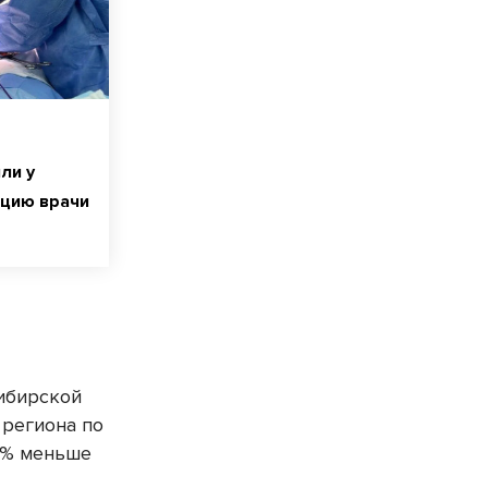
ли у
цию врачи
ибирской
 региона по
68% меньше