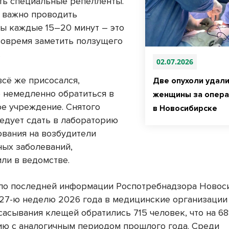
ть специальные репелленты.
, важно проводить
ы каждые 15–20 минут – это
вовремя заметить ползущего
.
02.07.2026
всё же присосался,
Две опухоли удали
 немедленно обратиться в
женщины за опера
е учреждение. Снятого
в Новосибирске
ледует сдать в лабораторию
ования на возбудители
ых заболеваний,
ли в ведомстве.
по последней информации Роспотребнадзора Новос
а 27-ю неделю 2026 года в медицинские организации
сасывания клещей обратились 715 человек, что на 
ию с аналогичным периодом прошлого года. Среди