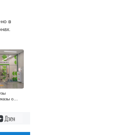
но в
онах.
узы
иказы о
юджетные
Дзен