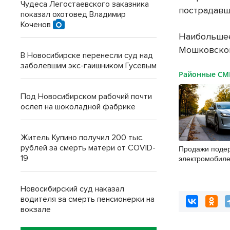
Чудеса Легостаевского заказника
пострадавши
показал охотовед Владимир
Коченов
Наибольшее
Мошковском 
В Новосибирске перенесли суд над
заболевшим экс-гаишником Гусевым
Районные С
Под Новосибирском рабочий почти
ослеп на шоколадной фабрике
Житель Купино получил 200 тыс.
рублей за смерть матери от COVID-
Продажи поде
19
электромобиле
Новосибирской
второй месяц
Новосибирский суд наказал
водителя за смерть пенсионерки на
вокзале