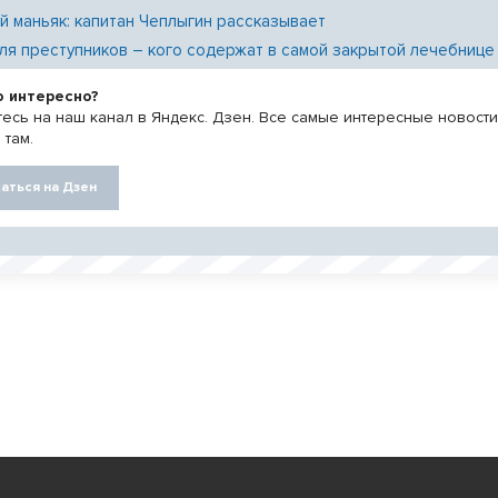
й маньяк: капитан Чеплыгин рассказывает
ля преступников – кого содержат в самой закрытой лечебнице
о интересно?
есь на наш канал в Яндекс. Дзен. Все самые интересные новост
 там.
аться на Дзен