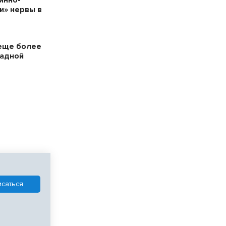
и» нервы в
еще более
падной