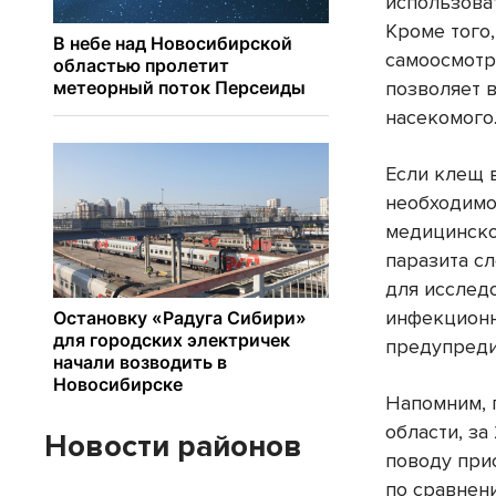
использова
Кроме того
самоосмотр
позволяет 
насекомого
Если клещ 
необходимо
медицинско
паразита с
для исслед
инфекционн
предупреди
Напомним, 
области, з
Новости районов
поводу при
по сравнен