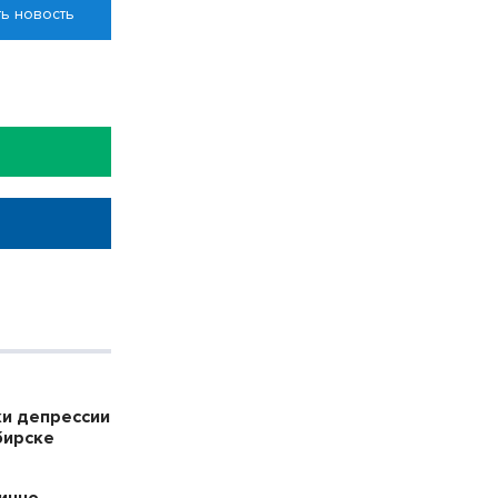
ь новость
ки депрессии
бирске
инно-