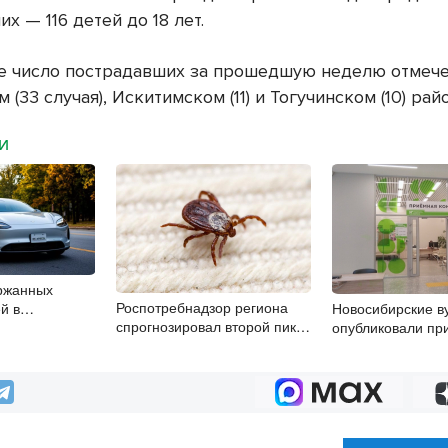
х — 116 детей до 18 лет.
 число пострадавших за прошедшую неделю отмече
(33 случая), Искитимском (11) и Тогучинском (10) рай
МИ
ржанных
Роспотребнадзор региона
й в
Новосибирские в
спрогнозировал второй пик
 области растут
опубликовали пр
клещей в конце августа
зачислении на б
места