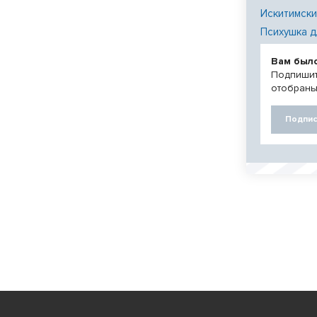
Искитимски
Психушка д
Вам был
Подпишит
отобраны
Подпис