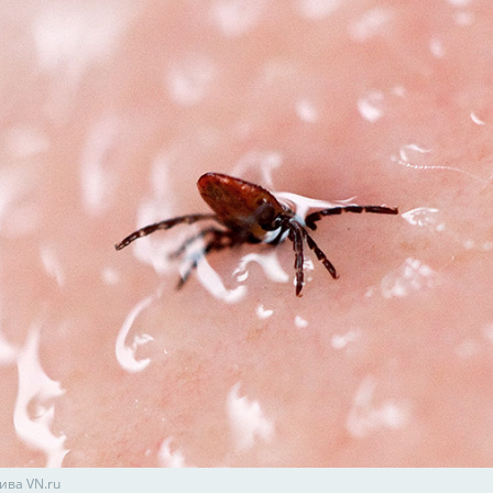
ива VN.ru