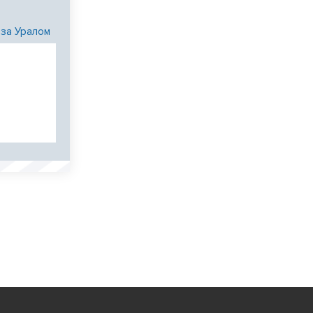
 за Уралом
и