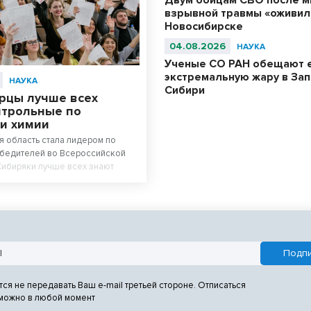
взрывной травмы «оживил
Новосибирске
04.08.2026
НАУКА
Ученые СО РАН обещают 
экстремальную жару в За
НАУКА
Сибири
рцы лучше всех
нтрольные по
 и химии
 область стала лидером по
обедителей во Всероссийской
Сибиряки лучше всех знают
гию.
тся не передавать Ваш e-mail третьей стороне. Отписаться
 можно в любой момент