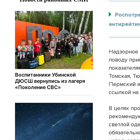
Роспотр
антирейтин
Надзорное 
поводу при
показателя
Томская, Тю
Пермский и
ссылкой на
В целях пр
рекомендую
светлой од
обязательн