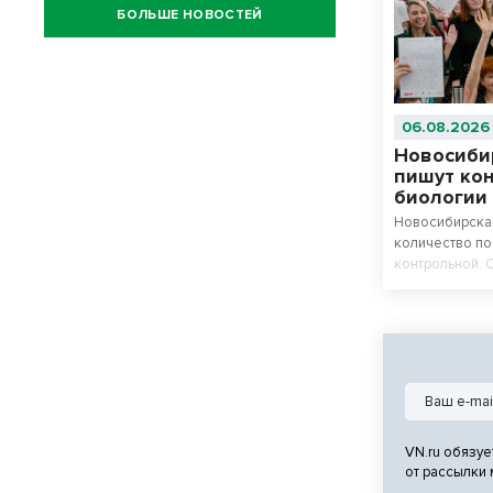
БОЛЬШЕ НОВОСТЕЙ
06.08.2026
Новосиби
пишут ко
биологии
Новосибирская
количество п
контрольной. 
химию и биоло
VN.ru обязуе
от рассылки