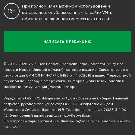
При полном или частичном использовании
16+
материалов, опубликованных на сайте VN.ru,
обязательна активная гиперссылка на сайт
НАПИСАТЬ В РЕДАКЦИЮ
© 2015 - 2026 VN.ru Все новости Новосибирской области (ВН.ру Все
новости Новосибирской области) - сетевое издание. Свидетельство о
регистрации СМИ ЭЛ № ФС 77-66488 от 14.07.2016 выдано Федеральной
службой по надзору в сфере связи, информационных технологий и
массовых коммуникаций (Роскомнадзор)
Учредитель ГАУ НСО «Издательский дом «Советская Сибирь». Главный
редактор, руководитель-директор ГАУ НСО «Издательский дом
«Советская Сибирь» - Шрейтер Н.В. Телефон редакции
+ 7 (383) 314-00-
42
; Электронный адрес редакции
inzov@sovsibir.ru
По вопросам партнерства Анна Швагирь
pr@sovsibir.ru
Телефон
+7-983-
302-62-26