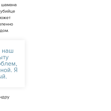
е шамана
 убийце
может
иленно
дом.
о наш
ыту
облем,
ной. Я
ый.
андру