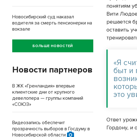
понятиям у
Вити Людое
Новосибирский суд наказал
решается б
водителя за смерть пенсионерки на
вокзале
оставить у
тренироват
БОЛЬШЕ НОВОСТЕЙ
«Я счи
Новости партнеров
быт и
возни
котор
В ЖК «Гренландия» впервые
клиентские дни от крупного
это ув
девелопера — группы компаний
«СОЮЗ»
Ответ урож
Видеозапись обеспечит
Гордону, и 
прозрачность выборов в Госдуму в
Новосибирской области