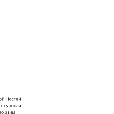
ой Настей
т суровая
По этим