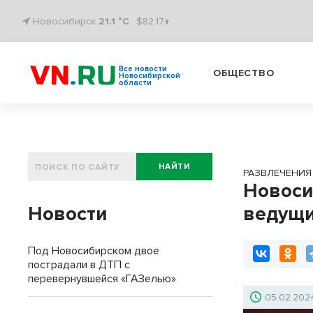
Новосибирск
21.1 °C
$82.17↑
Все новости
ОБЩЕСТВО
Новосибирской
области
НАЙТИ
РАЗВЛЕЧЕНИЯ
Новоси
Новости
ведущи
Под Новосибирском двое
пострадали в ДТП с
перевернувшейся «ГАЗелью»
05.02.202