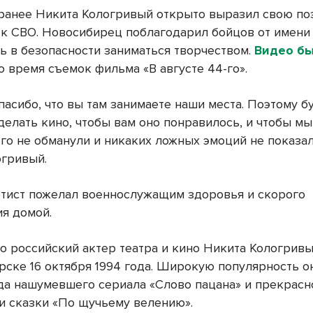
ранее Никита Кологривый открыто выразил свою по
к СВО. Новосибирец поблагодарил бойцов от имени 
ь в безопасности заниматься творчеством.
Видео б
о время съемок фильма «В августе 44-го».
пасибо, что вы там занимаете наши места. Поэтому б
делать кино, чтобы вам оно понравилось, и чтобы мы
ого не обманули и никаких ложных эмоций не показал
огривый.
тист пожелал военнослужащим здоровья и скорого
я домой.
то российский актер театра и кино Никита Кологрив
рске 16 октября 1994 года. Широкую популярность о
да нашумевшего сериала «Слово пацана» и прекрасн
и сказки «По щучьему велению».