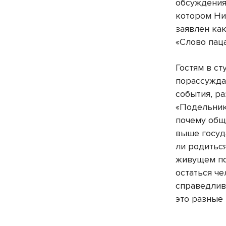
обсуждения
котором Ни
заявлен как
«Слово паца
Гостям в с
порассужда
события, р
«Подельник
почему общ
выше госуд
ли родитьс
живущем по
остаться че
справедлив
это разные