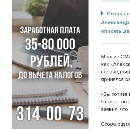
Ссора сл
Александр 
описать д
Многие СМИ
как «Алекс
справедливо
принялся ра
«Вы хотите
Гордон, по
заявил, что
Ссора разг