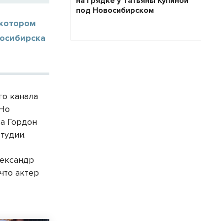
на грядке у Татьяны Купиной
под Новосибирском
 котором
восибирска
го канала
 Но
 а Гордон
тудии.
лександр
что актер