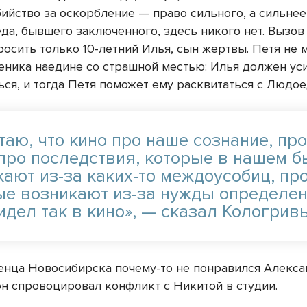
бийство за оскорбление — право сильного, а сильне
да, бывшего заключенного, здесь никого нет. Вызов
росить только 10-летний Илья, сын жертвы. Петя не 
ченика наедине со страшной местью: Илья должен ус
ься, и тогда Петя поможет ему расквитаться с Людое
таю, что кино про наше сознание, пр
 про последствия, которые в нашем б
кают из-за каких-то междоусобиц, пр
ые возникают из-за нужды определен
идел так в кино», — сказал Кологрив
енца Новосибирска почему-то не понравился Алекс
он спровоцировал конфликт с Никитой в студии.