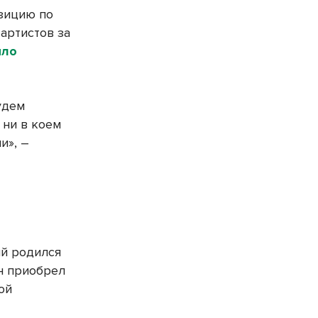
зицию по
артистов за
ыло
удем
 ни в коем
и», –
ый родился
н приобрел
ой