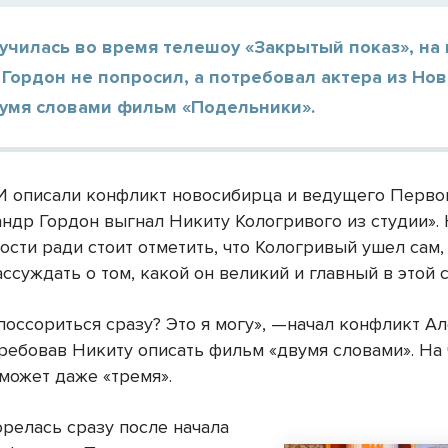
училась во время телешоу «Закрытый показ», на
Гордон не попросил, а потребовал актера из Но
вумя словами фильм «Подельники».
 описали конфликт новосибирца и ведущего Перво
андр Гордон выгнал Никиту Кологривого из студии».
сти ради стоит отметить, что Кологривый ушел сам,
ссуждать о том, какой он великий и главный в этой с
 поссориться сразу? Это я могу», —начал конфликт А
требовав Никиту описать фильм «двумя словами». На 
 может даже «тремя».
орелась сразу после начала