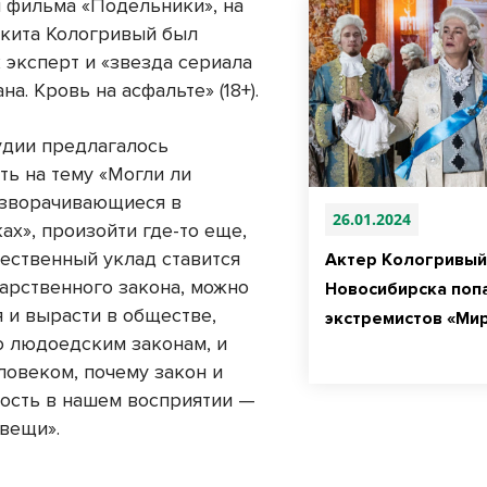
 фильма «Подельники», на
кита Кологривый был
 эксперт и «звезда сериала
на. Кровь на асфальте» (18+).
тудии предлагалось
ть на тему «Могли ли
азворачивающиеся в
26.01.2024
ах», произойти где-то еще,
ественный уклад ставится
Актер Кологривый
арственного закона, можно
Новосибирска попа
я и вырасти в обществе,
экстремистов «Ми
 людоедским законам, и
ловеком, почему закон и
ость в нашем восприятии —
 вещи».