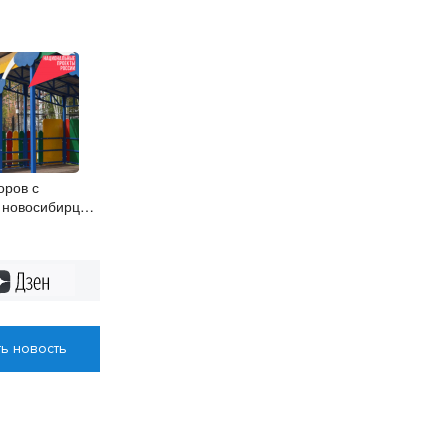
оров с
 новосибирцы
н
Дзен
ь новость