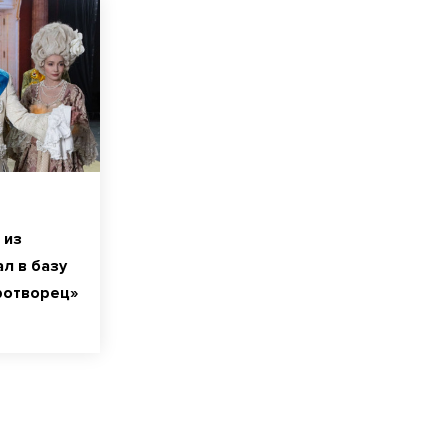
 из
л в базу
ротворец»