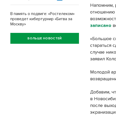
Напомним, 
отношению 
В память о подвиге: «Ростелеком»
возможност
проведет кибертурнир «Битва за
Москву»
записано
в
«Большое с
БОЛЬШЕ НОВОСТЕЙ
стараться с
случае ник
заявил Кол
Молодой ар
возвращени
Добавим, ч
в Новосиби
после выхо
экранизаци