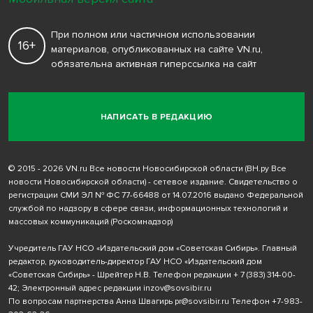
При полном или частичном использовании
16+
материалов, опубликованных на сайте VN.ru,
обязательна активная гиперссылка на сайт
НАПИСАТЬ В РЕДАКЦИЮ
© 2015 - 2026 VN.ru Все новости Новосибирской области (ВН.ру Все
новости Новосибирской области) - сетевое издание. Свидетельство о
регистрации СМИ ЭЛ № ФС 77-66488 от 14.07.2016 выдано Федеральной
службой по надзору в сфере связи, информационных технологий и
массовых коммуникаций (Роскомнадзор)
Учредитель ГАУ НСО «Издательский дом «Советская Сибирь». Главный
редактор, руководитель-директор ГАУ НСО «Издательский дом
«Советская Сибирь» - Шрейтер Н.В. Телефон редакции
+ 7 (383) 314-00-
42
; Электронный адрес редакции
inzov@sovsibir.ru
По вопросам партнерства Анна Швагирь
pr@sovsibir.ru
Телефон
+7-983-