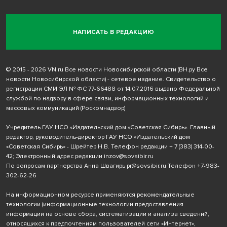
НАПИСАТЬ В РЕДАКЦИЮ
© 2015 - 2026 VN.ru Все новости Новосибирской области (ВН.ру Все
новости Новосибирской области) - сетевое издание. Свидетельство о
регистрации СМИ ЭЛ № ФС 77-66488 от 14.07.2016 выдано Федеральной
службой по надзору в сфере связи, информационных технологий и
массовых коммуникаций (Роскомнадзор)
Учредитель ГАУ НСО «Издательский дом «Советская Сибирь». Главный
редактор, руководитель-директор ГАУ НСО «Издательский дом
«Советская Сибирь» - Шрейтер Н.В. Телефон редакции
+ 7 (383) 314-00-
42
; Электронный адрес редакции
inzov@sovsibir.ru
По вопросам партнерства Анна Швагирь
pr@sovsibir.ru
Телефон
+7-983-
302-62-26
На информационном ресурсе применяются рекомендательные
технологии
(информационные технологии предоставления
информации на основе сбора, систематизации и анализа сведений,
относящихся к предпочтениям пользователей сети «Интернет»,