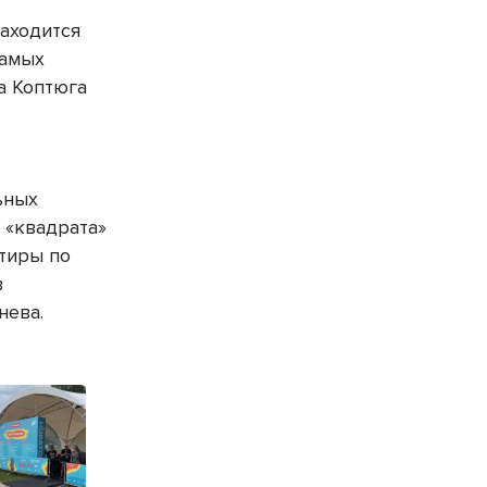
находится
самых
а Коптюга
ьных
 «квадрата»
ртиры по
в
нева.