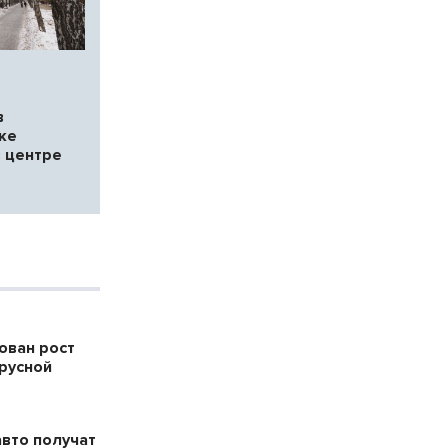
в
ке
в центре
ован рост
русной
авто получат