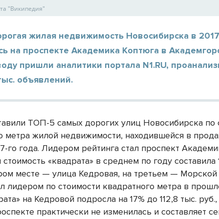
йта "Википедия"
орогая жилая недвижимость Новосибирска в 2017
сь на проспекте Академика Коптюга в Академгор
воду пришли аналитики портала N1.RU, проанали
тыс. объявлений.
ставили ТОП-5 самых дорогих улиц Новосибирска по 
о метра жилой недвижимости, находившейся в прода
17-го года. Лидером рейтинга стал проспект Академи
 стоимость «квадрата» в среднем по году составила 1
ором месте — улица Кедровая, на третьем — Морской
л лидером по стоимости квадратного метра в прошл
ата» на Кедровой подросла на 17% до 112,8 тыс. руб.,
спекте практически не изменилась и составляет сей