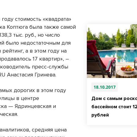
 году стоимость «квадрата»
ка Коптюга была также самой
38,3 тыс. руб., но число
й было недостаточным для
 рейтинг, а в этом году на
продавалось 17 квартир», –
уководитель пресс-службы
RU Анастасия Гринева.
18.10.2017
амых дорогих в этом году
улицы в центре
Дом с самым рос
ка — Ядринцевская и
бассейном стоит 1
ческая.
рублей
аналитиков, средняя цена