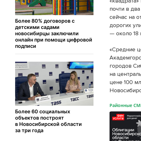
«квадрата»
почти в дв
сейчас на о
дорогих ули
— около 18 
«Средние ц
Академгоро
городов Си
на централ
цене 100 мл
Новосибирск
Районные С