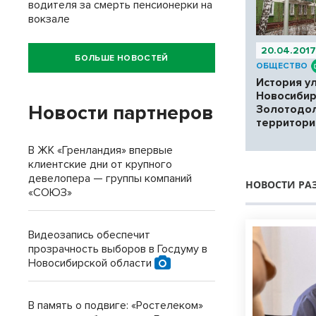
водителя за смерть пенсионерки на
вокзале
20.04.201
БОЛЬШЕ НОВОСТЕЙ
ОБЩЕСТВО
История у
Новосибир
Новости партнеров
Золотодол
территори
В ЖК «Гренландия» впервые
клиентские дни от крупного
девелопера — группы компаний
НОВОСТИ РА
«СОЮЗ»
Видеозапись обеспечит
прозрачность выборов в Госдуму в
Новосибирской области
В память о подвиге: «Ростелеком»