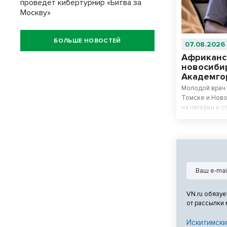
проведет кибертурнир «Битва за
Москву»
БОЛЬШЕ НОВОСТЕЙ
07.08.2026
Африканс
новосиби
Академго
Молодой врач 
Томске и Ново
на пятерки и с
VN.ru обязуе
от рассылки
Искитимски