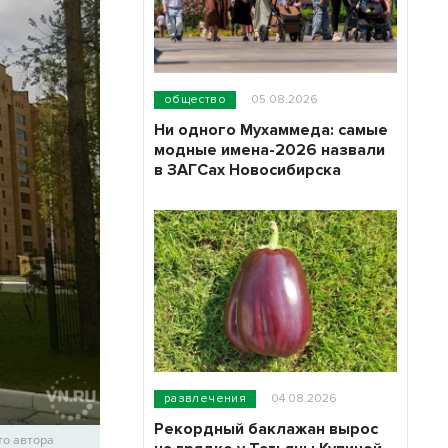
общество
05.08.2026
Ни одного Мухаммеда: самые
модные имена-2026 назвали
в ЗАГСах Новосибирска
развлечения
04.08.2026
Рекордный баклажан вырос
то автора