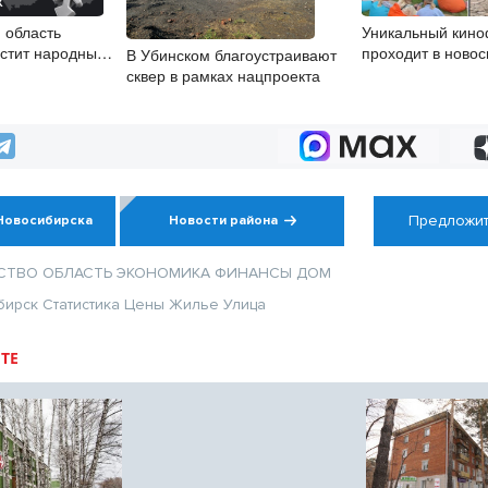
 область
Уникальный кино
стит народные
проходит в ново
В Убинском благоустраивают
парке «Арена»
сквер в рамках нацпроекта
Предложит
Новосибирска
Новости района
СТВО
ОБЛАСТЬ
ЭКОНОМИКА
ФИНАНСЫ
ДОМ
бирск
Статистика
Цены
Жилье
Улица
ТЕ