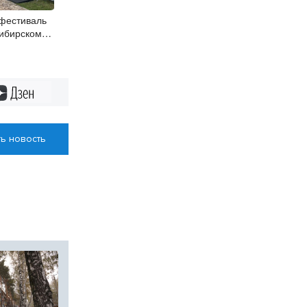
фестиваль
сибирском
Дзен
ь новость