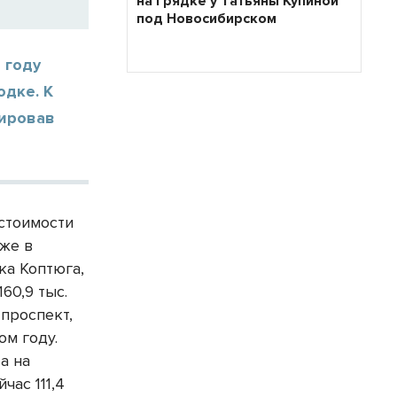
на грядке у Татьяны Купиной
под Новосибирском
 году
одке. К
зировав
стоимости
же в
ка Коптюга,
60,9 тыс.
 проспект,
ом году.
 а на
час 111,4