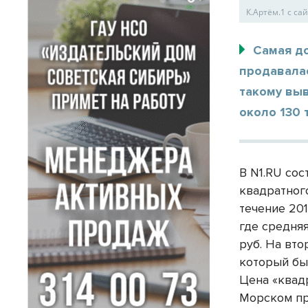
К.Артём.1 с са
Самая д
продавала
такому вы
около 130 
В N1.RU со
квадратног
течение 20
где средняя
руб. На вт
который бы
Цена «квадр
Морском про