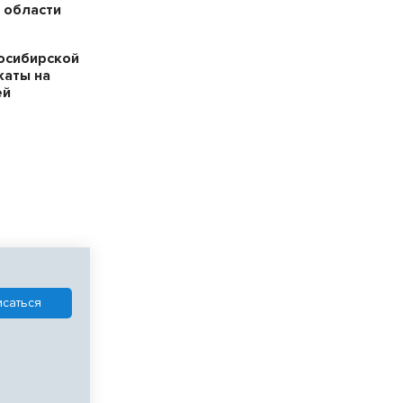
 области
осибирской
каты на
ей