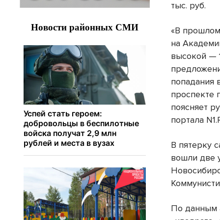
тыс. руб.
«В прошлом
на Академи
высокой — 1
предложени
попадания в
проспекте 
поясняет р
портала N1.
В пятерку с
вошли две 
Новосибирс
Коммунисти
По данным 