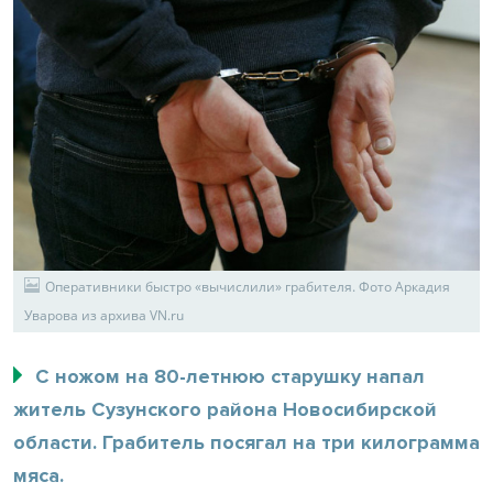
Оперативники быстро «вычислили» грабителя. Фото Аркадия
Уварова из архива VN.ru
С ножом на 80-летнюю старушку напал
житель Сузунского района Новосибирской
области. Грабитель посягал на три килограмма
мяса.