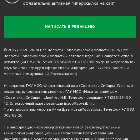
обязательна активная гиперссылка на сайт
НАПИСАТЬ В РЕДАКЦИЮ
© 2015 - 2026 VN.ru Все новости Новосибирской области (ВН.ру Все
новости Новосибирской области) - сетевое издание. Свидетельство о
регистрации СМИ ЭЛ № ФС 77-66488 от 14.07.2016 выдано Федеральной
службой по надзору в сфере связи, информационных технологий и
массовых коммуникаций (Роскомнадзор)
Учредитель ГАУ НСО «Издательский дом «Советская Сибирь». Главный
редактор, руководитель-директор ГАУ НСО «Издательский дом
«Советская Сибирь» - Шрейтер Н.В. Телефон редакции
+ 7 (383) 314-00-
42
; Электронный адрес редакции
inzov@sovsibir.ru
По вопросам партнерства Анна Швагирь
pr@sovsibir.ru
Телефон
+7-983-
302-62-26
На информационном ресурсе применяются рекомендательные
технологии
(информационные технологии предоставления
информации на основе сбора, систематизации и анализа сведений,