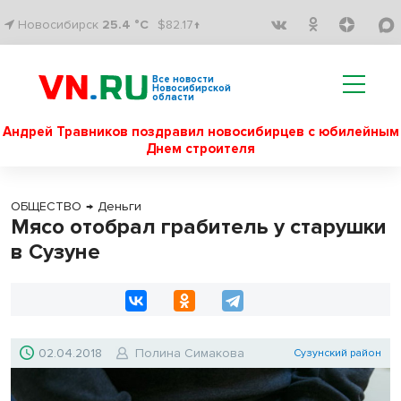
Новосибирск
25.4 °C
$82.17↑
Все новости
Новосибирской
области
Андрей Травников поздравил новосибирцев с юбилейным
Днем строителя
ОБЩЕСТВО
→
Деньги
Мясо отобрал грабитель у старушки
в Сузуне
02.04.2018
Полина Симакова
Сузунский район