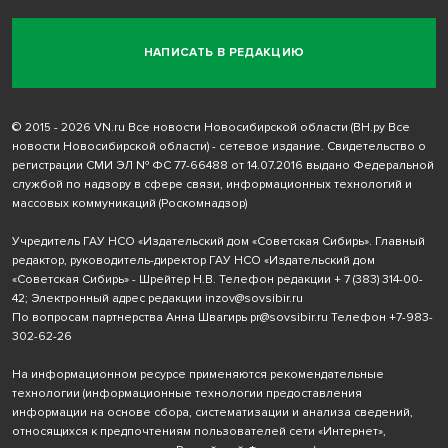
НАПИСАТЬ В РЕДАКЦИЮ
© 2015 - 2026 VN.ru Все новости Новосибирской области (ВН.ру Все
новости Новосибирской области) - сетевое издание. Свидетельство о
регистрации СМИ ЭЛ № ФС 77-66488 от 14.07.2016 выдано Федеральной
службой по надзору в сфере связи, информационных технологий и
массовых коммуникаций (Роскомнадзор)
Учредитель ГАУ НСО «Издательский дом «Советская Сибирь». Главный
редактор, руководитель-директор ГАУ НСО «Издательский дом
«Советская Сибирь» - Шрейтер Н.В. Телефон редакции
+ 7 (383) 314-00-
42
; Электронный адрес редакции
inzov@sovsibir.ru
По вопросам партнерства Анна Швагирь
pr@sovsibir.ru
Телефон
+7-983-
302-62-26
На информационном ресурсе применяются рекомендательные
технологии
(информационные технологии предоставления
информации на основе сбора, систематизации и анализа сведений,
относящихся к предпочтениям пользователей сети «Интернет»,