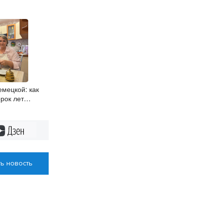
мецкой: как
рок лет
льзя забыть
Дзен
ь новость