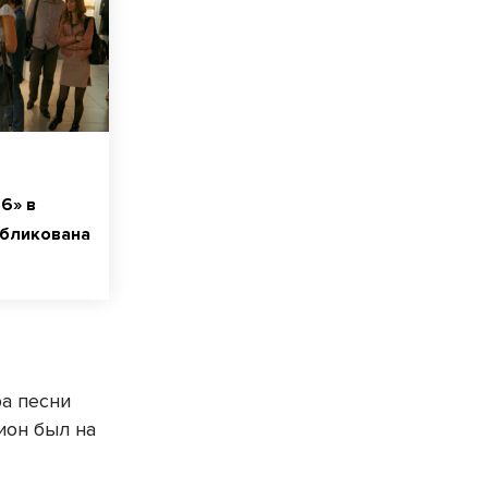
6» в
убликована
а песни
ион был на