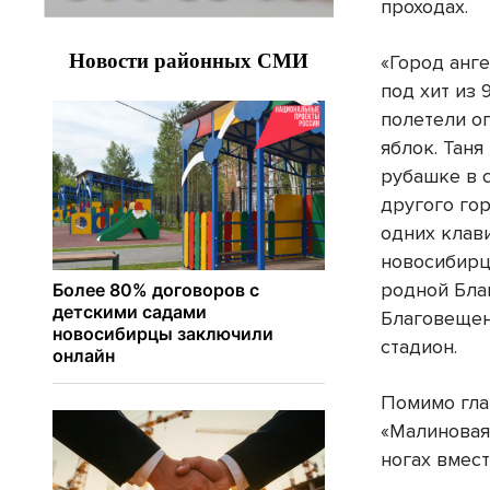
проходах.
«Город анге
под хит из 
полетели о
яблок. Таня
рубашке в с
другого го
одних клав
новосибирц
родной Бла
Благовещен
стадион.
Помимо гла
«Малиновая
ногах вмес