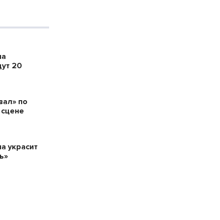
ла
дут 20
вал» по
 сцене
а украсит
ь»