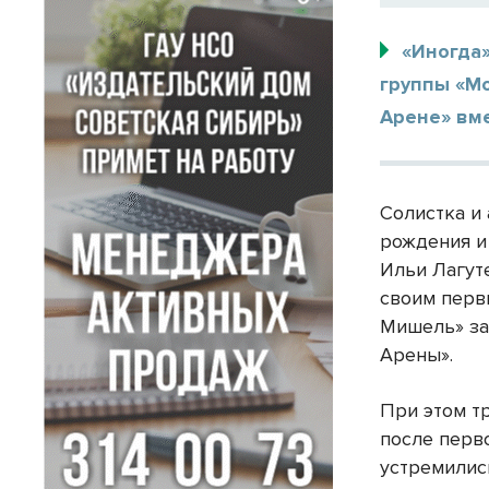
«Иногда»
группы «М
Арене» вме
Солистка и
рождения и
Ильи Лагут
своим перв
Мишель» за
Арены».
При этом т
после перво
устремились