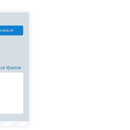
 за Уралом
и