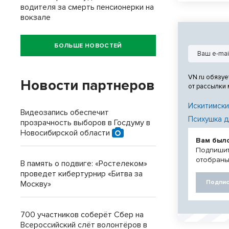
водителя за смерть пенсионерки на
Востока. Цент
вокзале
станет персид
последнего ша
Ахмад Шаха.
БОЛЬШЕ НОВОСТЕЙ
VN.ru обязуе
Новости партнеров
от рассылки
Искитимски
Видеозапись обеспечит
Психушка д
прозрачность выборов в Госдуму в
Новосибирской области
Вам был
Подпишит
отобраны
В память о подвиге: «Ростелеком»
проведет кибертурнир «Битва за
Подпис
Москву»
700 участников соберёт Сбер на
Всероссийский слёт волонтёров в