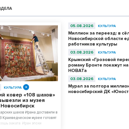
ЗДЕЛА
05.08.2026
КУЛЬТУРА
Миллион за переезд: в сё
Новосибирской области е
работников культуры
03.08.2026
КУЛЬТУРА
Крымский «Грозовой пере
роману Бронте покажут на
НОВАТа
03.08.2026
КУЛЬТУРА
Мурал за полтора миллион
КУЛЬТУРА
новосибирский ДК «Юност
ий ковер «108 шахов»
вывезли из музея
в Новосибирск
арских шахов Ирана доставили в
В Краеведческом музее готовят
кошь заката: Иран эпохи
 фондов Государственного музея