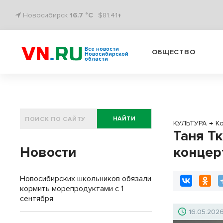
Новосибирск
16.7 °C
$81.41↑
Все новости
ОБЩЕСТВО
Новосибирской
области
НАЙТИ
КУЛЬТУРА
→
К
Таня Т
Новости
концер
Новосибирских школьников обязали
кормить морепродуктами с 1
сентября
16.05.202