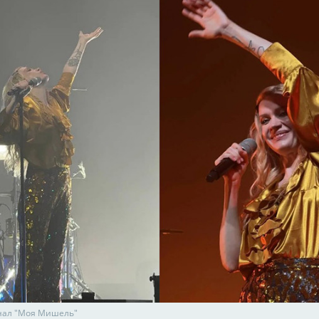
анал "Моя Мишель"