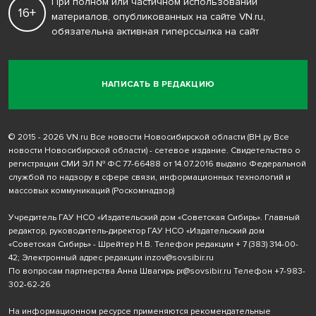
При полном или частичном использовании
16+
материалов, опубликованных на сайте VN.ru,
обязательна активная гиперссылка на сайт
НАПИСАТЬ В РЕДАКЦИЮ
© 2015 - 2026 VN.ru Все новости Новосибирской области (ВН.ру Все
новости Новосибирской области) - сетевое издание. Свидетельство о
регистрации СМИ ЭЛ № ФС 77-66488 от 14.07.2016 выдано Федеральной
службой по надзору в сфере связи, информационных технологий и
массовых коммуникаций (Роскомнадзор)
Учредитель ГАУ НСО «Издательский дом «Советская Сибирь». Главный
редактор, руководитель-директор ГАУ НСО «Издательский дом
«Советская Сибирь» - Шрейтер Н.В. Телефон редакции
+ 7 (383) 314-00-
42
; Электронный адрес редакции
inzov@sovsibir.ru
По вопросам партнерства Анна Швагирь
pr@sovsibir.ru
Телефон
+7-983-
302-62-26
На информационном ресурсе применяются рекомендательные