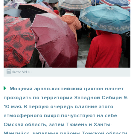
Фото VN.ru
Мощный арало-каспийский циклон начнет
проходить по территории Западной Сибири 9-
10 мая. В первую очередь влияние этого
атмосферного вихря почувствуют на себе
Омская область, затем Тюмень и Ханты-
Мансийск, западные районы Томской области.