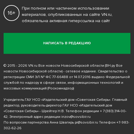
При полном или частичном использовании
16+
материалов, опубликованных на сайте VN.ru,
обязательна активная гиперссылка на сайт
НАПИСАТЬ В РЕДАКЦИЮ
© 2015 - 2026 VN.ru Все новости Новосибирской области (ВН.ру Все
новости Новосибирской области) - сетевое издание. Свидетельство о
регистрации СМИ ЭЛ № ФС 77-66488 от 14.07.2016 выдано Федеральной
службой по надзору в сфере связи, информационных технологий и
массовых коммуникаций (Роскомнадзор)
Учредитель ГАУ НСО «Издательский дом «Советская Сибирь». Главный
редактор, руководитель-директор ГАУ НСО «Издательский дом
«Советская Сибирь» - Шрейтер Н.В. Телефон редакции
+ 7 (383) 314-00-
42
; Электронный адрес редакции
inzov@sovsibir.ru
По вопросам партнерства Анна Швагирь
pr@sovsibir.ru
Телефон
+7-983-
302-62-26