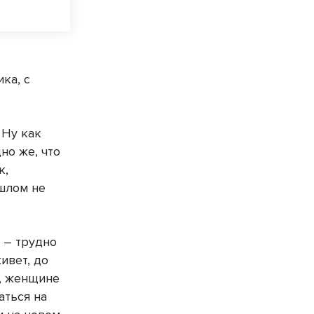
ка, с
 Ну как
но же, что
к,
ошлом не
 – трудно
ивет, до
е, женщине
аться на