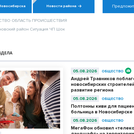
Предложит
Новосибирска
Новости района
СТВО
ОБЛАСТЬ
ПРОИСШЕСТВИЯ
новский район
Ситуация
ЧП
Шок
ЗДЕЛА
05.08.2026
ОБЩЕСТВО
Андрей Травников побла
новосибирских строителей
развитие региона
05.08.2026
ОБЩЕСТВО
Полтонны киви для пациен
больница в Новосибирске
05.08.2026
ОБЩЕСТВО
МегаФон обновил «телек
ландшафт» на территории