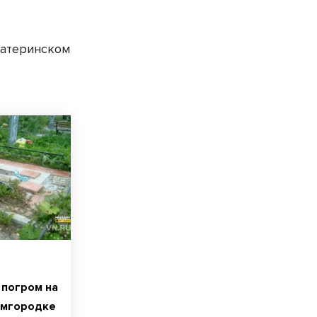
материнском
 погром на
емгородке