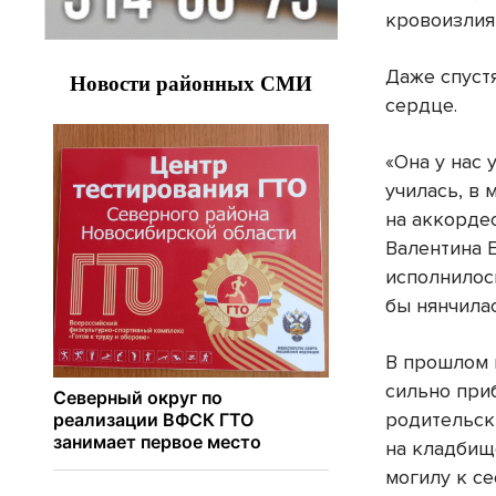
кровоизлия
Даже спуст
сердце.
«Она у нас 
училась, в
на аккорде
Валентина Е
исполнилос
бы нянчилас
В прошлом 
сильно приб
родительск
на кладбищ
могилу к с