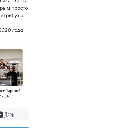
рняка здесь
орым просто
 атрибуты.
2020 года
осибирской
ольше
Дзен