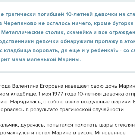
е трагически погибшей 10-летней девочки на ст
 Черепаново не осталось ничего, кроме бугорка
 Металлические столик, скамейка и все огражде
одственники девочки обнаружили пропажу в этом
с кладбища воровать, да еще и у ребенка?» - со 
орит мама маленькой Марины.
 года Валентина Егоровна навещает свою дочь Марин
ом кладбище. 1 мая 1977 года 10-летняя девочка отп
ию. Нарядилась, с собою взяла воздушные шарики. В
орвалась в результате трагической случайности.
альчик, дурачась, попытался полопать шары стекля
промахнулся и попал Марине в висок. Мгновенное