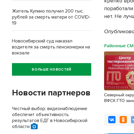
крепко врос
поработали
Житель Купино получил 200 тыс.
нет. Не луч
рублей за смерть матери от COVID-
19
Опубликова
Новосибирский суд наказал
Районные С
водителя за смерть пенсионерки на
вокзале
БОЛЬШЕ НОВОСТЕЙ
Новости партнеров
Северный окру
ВФСК ГТО зан
место
Честный выбор: видеонаблюдение
обеспечит объективность
результатов ЕДГ в Новосибирской
области