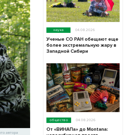
наука
04.08.2026
Ученые СО РАН обещают еще
более экстремальную жару в
Западной Сибири
общество
04.08.2026
От «ВИНАПа» до Montana:
ото автора