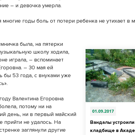
ние – и девочка умерла.
я многие годы боль от потери ребенка не утихает в 
умничка была, на пятерки
 музыкальную школу ходила,
оне играла, – вспоминает
горовна. – 30 мая ей
ь бы 53 года, с внуками уже
ь».
году Валентина Егоровна
олела, потому ни на
01.09.2017
ий день, ни в первый майский
е прийти не удалось. На
Вандалы устроили
естренке заглянули другие
кладбище в Акад