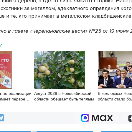
ший в дерево, а где-то лишь ямка от столика. Наве
 охотники за металлом, адекватного оправдания кот
ше и те, кто принимает в металлолом кладбищенские
но в газете «Черепановские вести» №25 от 19 июня 
МИ
г по реализации
Август-2026 в Новосибирской
В колледжах Нов
имает первое
области обещает быть теплым
области стало б
бюджетных мест