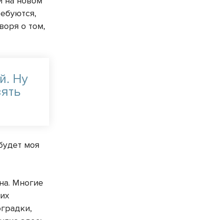
и на новом
ребуются,
воря о том,
й. Ну
зять
 будет моя
на. Многие
ких
оградки,