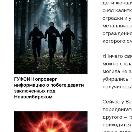
дети женщи
снял калитк
оградки и у
металличес
ограждение.
которого с
«Ничего свя
можно с кла
могила не 
убирались, 
получилось»
Сейчас у В
передвигать
другого – 
приходится 