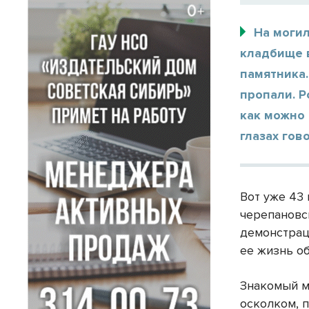
На могил
кладбище в
памятника.
пропали. Р
как можно 
глазах гов
Вот уже 43
черепановск
демонстрац
ее жизнь об
Знакомый м
осколком, 