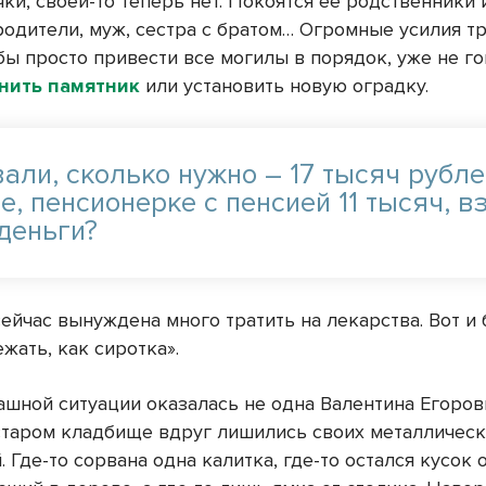
ки, своей-то теперь нет. Покоятся ее родственники 
родители, муж, сестра с братом… Огромные усилия т
бы просто привести все могилы в порядок, уже не го
нить памятник
или установить новую оградку.
али, сколько нужно – 17 тысяч рубле
е, пенсионерке с пенсией 11 тысяч, в
 деньги?
сейчас вынуждена много тратить на лекарства. Вот и
жать, как сиротка».
рашной ситуации оказалась не одна Валентина Егоров
старом кладбище вдруг лишились своих металличес
 Где-то сорвана одна калитка, где-то остался кусок 