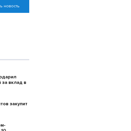
ь новость
годарил
 за вклад в
тов закупит
ом-
 10