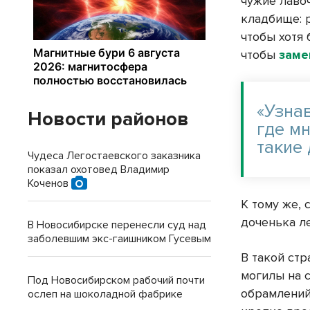
чужие лавоч
кладбище: 
чтобы хотя 
чтобы
заме
«Узнав
Новости районов
где мн
такие
Чудеса Легостаевского заказника
показал охотовед Владимир
Коченов
К тому же, 
доченька ле
В Новосибирске перенесли суд над
заболевшим экс-гаишником Гусевым
В такой ст
могилы на 
Под Новосибирском рабочий почти
обрамлений.
ослеп на шоколадной фабрике