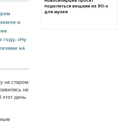
новосибирцев просят
поделиться вещами из 90-х
для музея
аром
 земли и
ние
 году. «Ну
слезами на
у на старом
равилась на
 этот день
нным