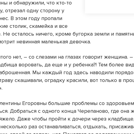
ны и обнаружили, что кто-то
у, отрезал одну сторону у
нес. В этом году пропали
кие столик, скамейка и все
 Не осталось ничего, кроме бугорка земли и памятни
мотрит невинная маленькая девочка.
того нет, – со слезами на глазах говорит женщина. –
дбища воровать, да еще и у ребенка?! Тем более вид
заброшенная. Мы каждый год здесь наводили порядо
траву скашивали, оградку красили, вот только в пр
.
алентины Егоровны большие проблемы со здоровьем
ся. Добраться с одного конца Черепаново, где она ж
тяжело. Даже чтобы пройти к дочери через кладбищ
несколько раз останавливаться, отдыхать, присажив