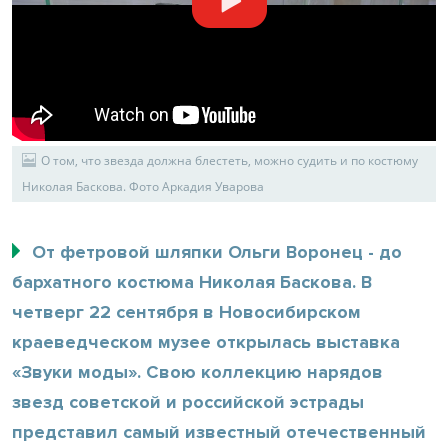
О том, что звезда должна блестеть, можно судить и по костюму
Николая Баскова. Фото Аркадия Уварова
От фетровой шляпки Ольги Воронец - до
бархатного костюма Николая Баскова. В
четверг 22 сентября в Новосибирском
краеведческом музее открылась выставка
«Звуки моды». Свою коллекцию нарядов
звезд советской и российской эстрады
представил самый известный отечественный