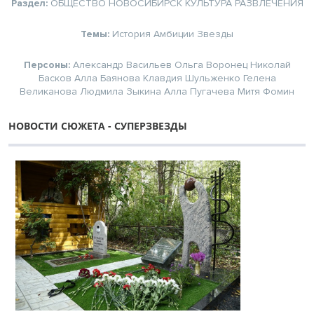
Раздел:
ОБЩЕСТВО
НОВОСИБИРСК
КУЛЬТУРА
РАЗВЛЕЧЕНИЯ
Темы:
История
Амбиции
Звезды
Персоны:
Александр Васильев
Ольга Воронец
Николай
Басков
Алла Баянова
Клавдия Шульженко
Гелена
Великанова
Людмила Зыкина
Алла Пугачева
Митя Фомин
НОВОСТИ СЮЖЕТА - СУПЕРЗВЕЗДЫ