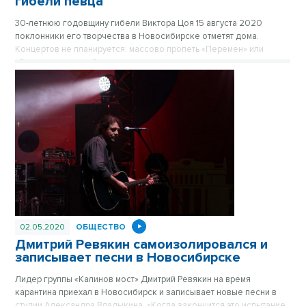
гибели певца
30-летнюю годовщину гибели Виктора Цоя 15 августа 2020
поклонники его творчества в Новосибирске отметят дома.
Концертов не планируется: массово пропеть «Перемен» или
«Звезду по имени Солнце» в этом году не даст коронавирус.
Некуда и прийти помолчать. Подвалов и стен с надписями «Цой
жив» в столице Сибири сейчас не найти. А ведь певец трижды
выступал в Новосибирске.
02.05.2020
ОБЩЕСТВО
Дмитрий Ревякин самоизолировался и
записывает песни в Новосибирске
Лидер группы «Калинов мост» Дмитрий Ревякин на время
карантина приехал в Новосибирск и записывает новые песни в
студии Александра Владыкина. «Когда закончится это испытание