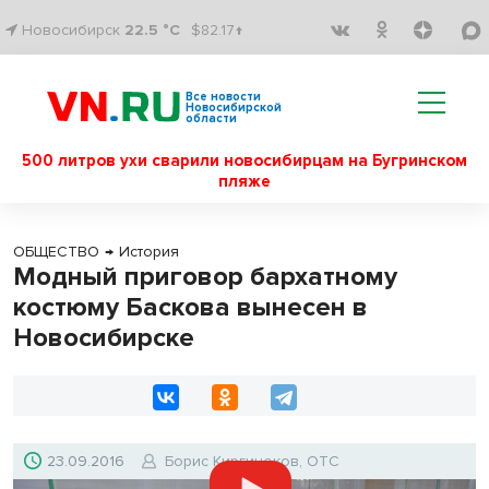
Новосибирск
22.5 °C
$82.17↑
Все новости
Новосибирской
области
500 литров ухи сварили новосибирцам на Бугринском
пляже
ОБЩЕСТВО
→
История
Модный приговор бархатному
костюму Баскова вынесен в
Новосибирске
23.09.2016
Борис Киргинеков, ОТС