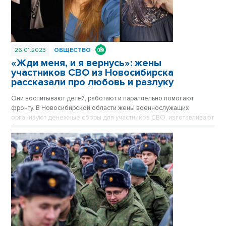
26.01.2023
ОБЩЕСТВО
«Жди меня, и я вернусь»: жены
участников СВО из Новосибирска
рассказали про любовь и разлуку
Они воспитывают детей, работают и параллельно помогают
фронту. В Новосибирской области жены военнослужащих
организуют денежные сборы для участников СВО, изготавливают
блиндажные свечи, выступают на концертах с творческими
номерами. Три реальные истории о любви, вере и разлуке – в
материале VN.ru.