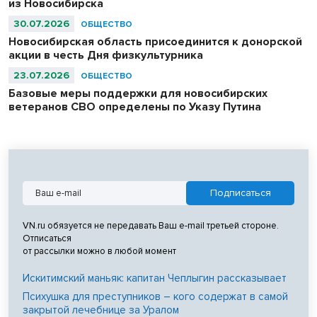
из Новосибирска
отличается от обычной, но имеет конструктивные решения,
которые позволяют одеваться самостоятельно, быстрее,
30.07.2026
ОБЩЕСТВО
комфортнее и без боли.
Новосибирская область присоединится к донорской
акции в честь Дня физкультурника
23.07.2026
ОБЩЕСТВО
Базовые меры поддержки для новосибирских
ветеранов СВО определены по Указу Путина
VN.ru обязуется не передавать Ваш e-mail третьей стороне.
Отписаться
от рассылки можно в любой момент
Искитимский маньяк: капитан Чеплыгин рассказывает
Психушка для преступников – кого содержат в самой
закрытой лечебнице за Уралом