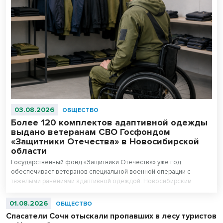
03.08.2026
ОБЩЕСТВО
Более 120 комплектов адаптивной одежды
выдано ветеранам СВО Госфондом
«Защитники Отечества» в Новосибирской
области
Государственный фонд «Защитники Отечества» уже год
обеспечивает ветеранов специальной военной операции с
тяжелыми ранениями адаптивной одеждой. Новосибирским
филиалом за это время выдано более 120 комплектов, всего по
России – 2800. При подборе специалисты учитывают состояние
01.08.2026
ОБЩЕСТВО
здоровья, физические возможности и индивидуальные
Спасатели Сочи отыскали пропавших в лесу туристов
потребности каждого ветерана. Адаптивная одежда внешне не