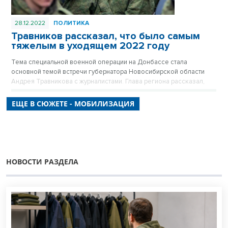
28.12.2022
ПОЛИТИКА
Травников рассказал, что было самым
тяжелым в уходящем 2022 году
Тема специальной военной операции на Донбассе стала
основной темой встречи губернатора Новосибирской области
Андрея Травникова с журналистами. Глава региона рассказал,
что самым тяжелым испытанием уходящего года стала частичная
мобилизация.
ЕЩЕ В СЮЖЕТЕ - МОБИЛИЗАЦИЯ
НОВОСТИ РАЗДЕЛА