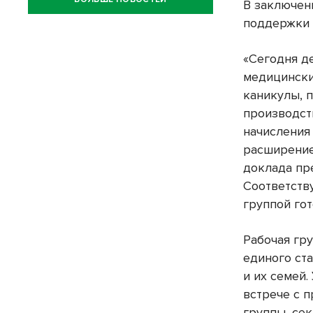
В заключен
поддержки 
«Сегодня д
медицински
каникулы, 
производст
начисления 
расширение
доклада пр
Соответств
группой гот
Рабочая гр
единого ст
и их семей.
встрече с 
группы, се