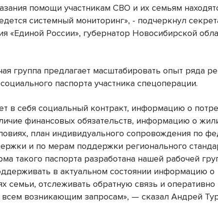
азания помощи участникам СВО и их семьям находят
ведется системный мониторинг», - подчеркнул секре
ия «Единой России», губернатор Новосибирской обл
чая группа предлагает масштабировать опыт ряда ре
социального паспорта участника спецоперации.
ет в себя социальный контракт, информацию о потре
аличие финансовых обязательств, информацию о жил
ловиях, план индивидуального сопровождения по ф
ержки и по мерам поддержки регионального станда
рма такого паспорта разработана нашей рабочей гру
оддерживать в актуальном состоянии информацию о
ях семьи, отслеживать обратную связь и оперативно
 всем возникающим запросам», — сказал Андрей Тур