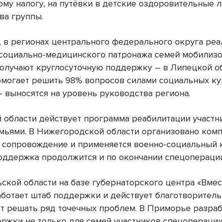
ому налогу, на путёвки в детские оздоровительные л
ва группы.
и, в регионах центрального федерального округа реа
социально-медицинского патронажа семей мобилизо
получают круглосуточную поддержку – в Липецкой об
омогает решить 98% вопросов силами социальных ку
– выносятся на уровень руководства региона.
й области действует программа реабилитации участ
емьями. В Нижегородской области организовано ком
 сопровождение и применяется военно-социальный к
оддержка продолжится и по окончании спецопераци
ьской области на базе губернаторского центра «Вме
аботает штаб поддержки и действует благотворител
ет решать ряд точечных проблем. В Приморье разра
ржки не только для семей участников спецоперации,