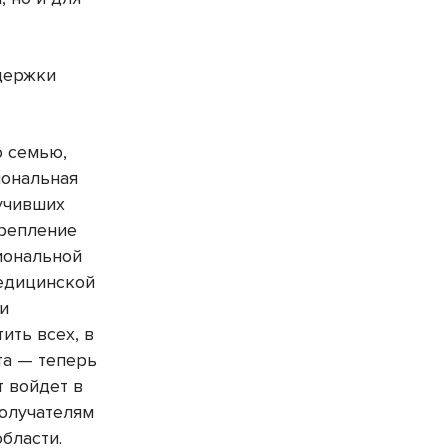
держки
ю семью,
иональная
учивших
крепление
иональной
медицинской
ли
ить всех, в
та — теперь
 войдет в
получателям
бласти.