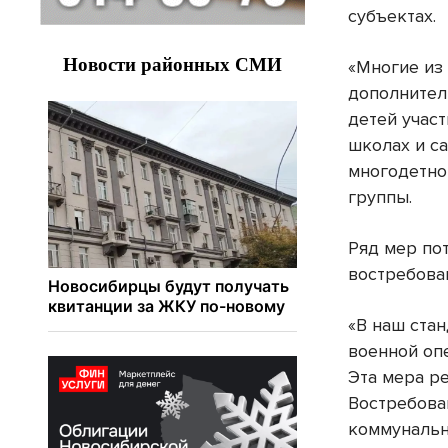
субъектах.
«Многие из
дополнител
детей учас
школах и са
многодетной
группы.
Ряд мер по
востребова
«В наш ста
военной опе
Эта мера ре
Востребова
коммунальны