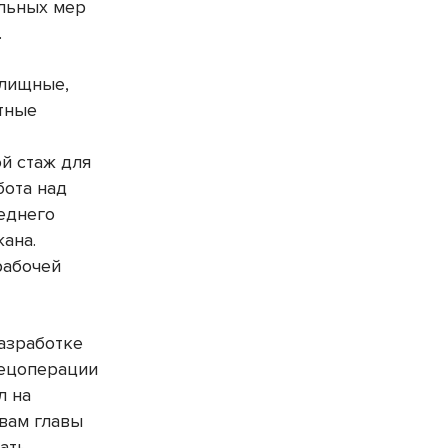
альных мер
.
илищные,
итные
й стаж для
бота над
еднего
ана.
рабочей
разработке
пецоперации
л на
вам главы
чать