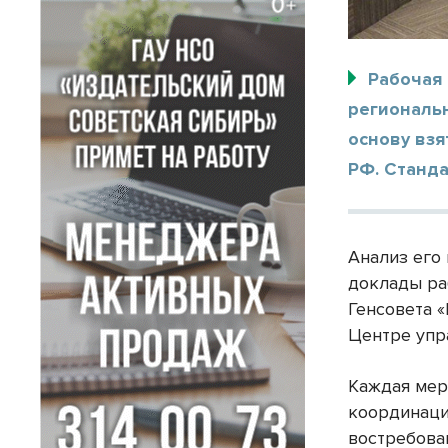
Рабочая
региональ
основу вз
РФ. Станд
Анализ его
доклады ра
Генсовета 
Центре упр
Каждая мер
координаци
востребова