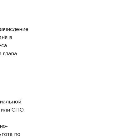
зачисление
дня в
уса
л глава
циальной
 или СПО.
но-
ьгота по