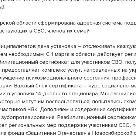
й.
рской области сформирована адресная система под
аствующих в СВО, членов их семей.
ниципалитетов дана установка – отслеживать кажду
сем необходимым. С 1 марта в области действует рег
билитационный сертификат для участников СВО, пол
н предоставляет комплекс услуг, направленных на у
улучшение психоэмоционального состояния, професс
овки. Важный блок сертификата – курс социально-
ии в условиях 14-дневного стационара. Мы расшири
которые могут им воспользоваться, попытались охват
 участников ЧВК. Дополняем и содержание сертифика
т зубопротезирование. Реабилитационный сертификат
кет региональных мер поддержки участникам СВО, 
ала фонда «Защитники Отечества» в Новосибирской о