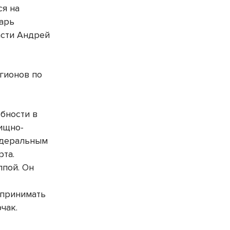
ся на
тарь
асти Андрей
гионов по
бности в
ищно-
едеральным
рта.
ппой. Он
 принимать
чак.