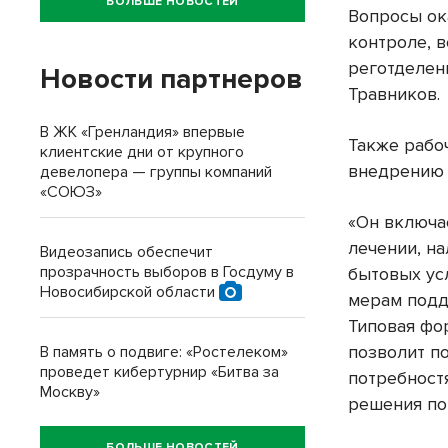
БОЛЬШЕ НОВОСТЕЙ
Вопросы ок
контроле, 
реготделен
Новости партнеров
Травников.
В ЖК «Гренландия» впервые
Также рабо
клиентские дни от крупного
внедрению 
девелопера — группы компаний
«СОЮЗ»
«Он включа
лечении, н
Видеозапись обеспечит
прозрачность выборов в Госдуму в
бытовых ус
Новосибирской области
мерам подд
Типовая фо
позволит п
В память о подвиге: «Ростелеком»
проведет кибертурнир «Битва за
потребност
Москву»
решения по
БОЛЬШЕ НОВОСТЕЙ