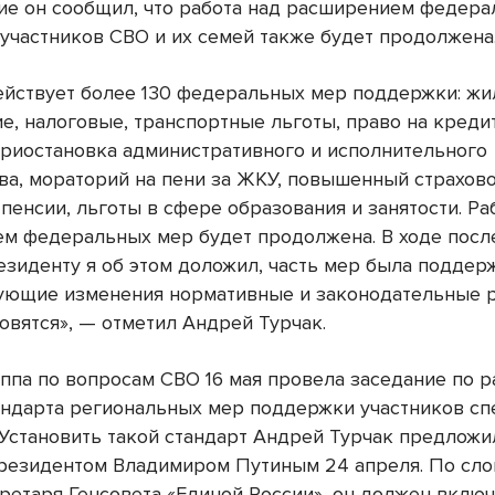
ие он сообщил, что работа над расширением федер
участников СВО и их семей также будет продолжена
ействует более 130 федеральных мер поддержки: ж
е, налоговые, транспортные льготы, право на кред
приостановка административного и исполнительного
ва, мораторий на пени за ЖКУ, повышенный страхово
пенсии, льготы в сфере образования и занятости. Ра
м федеральных мер будет продолжена. В ходе посл
езиденту я об этом доложил, часть мер была поддерж
ующие изменения нормативные и законодательные 
овятся», — отметил Андрей Турчак.
уппа по вопросам СВО 16 мая провела заседание по 
андарта региональных мер поддержки участников с
 Установить такой стандарт Андрей Турчак предложи
президентом Владимиром Путиным 24 апреля. По сло
кретаря Генсовета «Единой России», он должен вклю