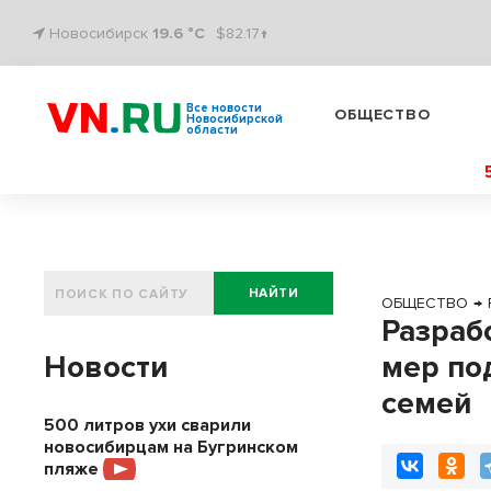
Новосибирск
19.6 °C
$82.17↑
Все новости
ОБЩЕСТВО
Новосибирской
области
НАЙТИ
ОБЩЕСТВО
→
Разраб
Новости
мер по
семей
500 литров ухи сварили
новосибирцам на Бугринском
пляже