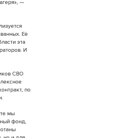
агеря», —
лизуется
ванных. Её
ласти эта
раторов. И
ников СВО
плексное
онтракт, по
и.
сте мы
ьный фонд,
ботаны
 но и для