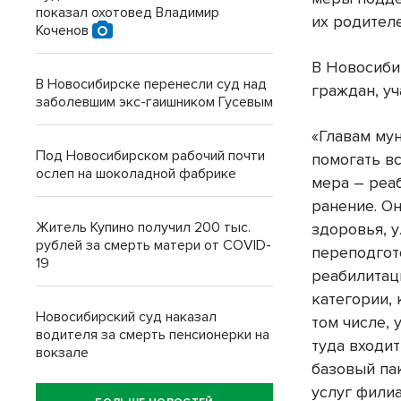
показал охотовед Владимир
их родителе
Коченов
В Новосиби
В Новосибирске перенесли суд над
граждан, уч
заболевшим экс-гаишником Гусевым
«Главам му
Под Новосибирском рабочий почти
помогать в
ослеп на шоколадной фабрике
мера – реа
ранение. О
Житель Купино получил 200 тыс.
здоровья, 
рублей за смерть матери от COVID-
переподгот
19
реабилитац
категории, 
Новосибирский суд наказал
том числе,
водителя за смерть пенсионерки на
туда входи
вокзале
базовый па
услуг фили