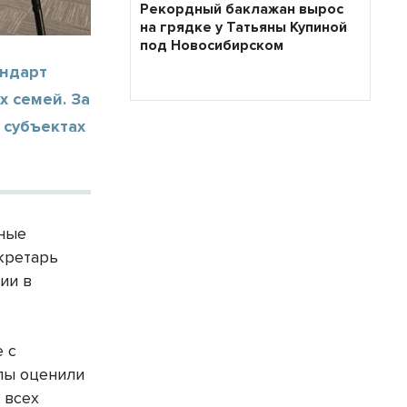
Рекордный баклажан вырос
на грядке у Татьяны Купиной
под Новосибирском
андарт
 семей. За
 субъектах
чные
кретарь
ии в
 с
пы оценили
 всех