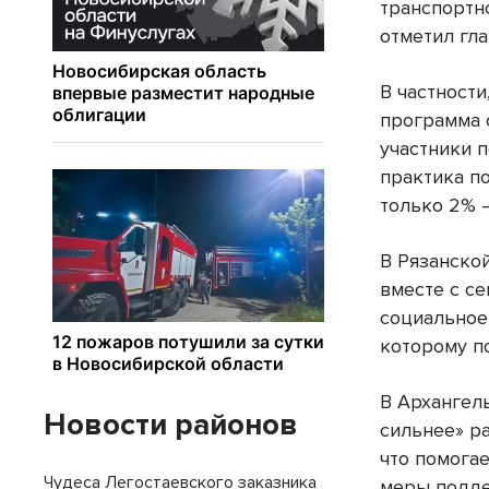
транспортн
отметил гла
В частност
программа 
участники 
практика п
только 2% 
В Рязанско
вместе с с
социальное
которому п
В Архангел
Новости районов
сильнее» р
что помога
Чудеса Легостаевского заказника
меры подде