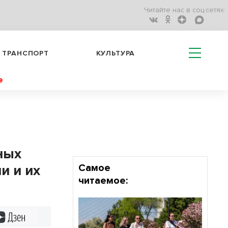
Читайте нас в соц.сетях:
ТРАНСПОРТ
КУЛЬТУРА
е
ных
и и их
Самое
читаемое:
Дзен