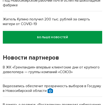
Под Новосибирском рабочий почти ослеп на шоколадной
фабрике
Житель Купино получил 200 тыс. рублей за смерть
матери от COVID-19
БОЛЬШЕ НОВОСТЕЙ
Новосибирский суд наказал водителя за смерть
пенсионерки на вокзале
Новости партнеров
В ЖК «Гренландия» впервые клиентские дни от крупного
девелопера — группы компаний «СОЮЗ»
Видеозапись обеспечит прозрачность выборов в Госдуму
в Новосибирской области
В память о подвиге: «Ростелеком» проведет кибертурнир