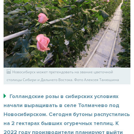
Новосибирск может претендовать на звание цветочной
столицы Сибири и Дальнего Востока. Фото Алексея Танюшина
Голландские розы в сибирских условиях
начали выращивать в селе Толмачево под
Новосибирском. Сегодня бутоны распустились
на 2 гектарах бывших огуречных теплиц. К
2022 году производители планируют выйти