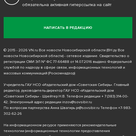
обязательна активная гиперссылка на сайт
НАПИСАТЬ В РЕДАКЦИЮ
© 2015 - 2026 VN.ru Все новости Новосибирской области (ВН.ру Все
новости Новосибирской области) - сетевое издание. Свидетельство о
регистрации СМИ ЭЛ № ФС 77-66488 от 14.07.2016 выдано Федеральной
службой по надзору в сфере связи, информационных технологий и
массовых коммуникаций (Роскомнадзор)
Учредитель ГАУ НСО «Издательский дом «Советская Сибирь». Главный
редактор, руководитель-директор ГАУ НСО «Издательский дом
«Советская Сибирь» - Шрейтер Н.В. Телефон редакции
+ 7 (383) 314-00-
42
; Электронный адрес редакции
inzov@sovsibir.ru
По вопросам партнерства Анна Швагирь
pr@sovsibir.ru
Телефон
+7-983-
302-62-26
На информационном ресурсе применяются рекомендательные
технологии
(информационные технологии предоставления