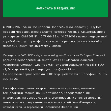
НАПИСАТЬ В РЕДАКЦИЮ
© 2015 - 2026 VN.ru Все новости Новосибирской области (ВН.ру Все
новости Новосибирской области) - сетевое издание. Свидетельство о
регистрации СМИ ЭЛ № ФС 77-66488 от 14.07.2016 выдано Федеральной
службой по надзору в сфере связи, информационных технологий и
массовых коммуникаций (Роскомнадзор)
Учредитель ГАУ НСО «Издательский дом «Советская Сибирь». Главный
редактор, руководитель-директор ГАУ НСО «Издательский дом
«Советская Сибирь» - Шрейтер Н.В. Телефон редакции
+ 7 (383) 314-00-
42
; Электронный адрес редакции
inzov@sovsibir.ru
По вопросам партнерства Анна Швагирь
pr@sovsibir.ru
Телефон
+7-983-
302-62-26
На информационном ресурсе применяются рекомендательные
технологии
(информационные технологии предоставления
информации на основе сбора, систематизации и анализа сведений,
относящихся к предпочтениям пользователей сети «Интернет»,
находящихся на территории Российской Федерации).