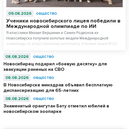
09.08.2026
ОБЩЕСТВО
Ученики новосибирского лицея победили в
Международной олимпиаде по ИИ
11-классники Михаил Вершинин и Семен Родионов из
Новосибирска получили золотые медали Международной
олимпиады по искусственному интеллекту. Ученики лицея №22
«Надежда Сибири» в составе российской сборной стали
абсолютными чемпионами соревнований.
08.08.2026
ОБЩЕСТВО
Новосибирец подарил «боевую десятку» для
эвакуации раненых на СВО
08.08.2026
ОБЩЕСТВО
В Новосибирске минздрав объявил бесплатную
диспансеризацию для 65-летних
08.08.2026
ОБЩЕСТВО
Знаменитый орангутан Бату отметил юбилей в
новосибирском зоопарке