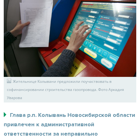
Жительнице Колывани предложили поучаствовать в
софинансировании строительства газопровода. Фото Аркадия
Уварова
Глава р.п. Колывань Новосибирской области
привлечен к административной
ответственности за неправильно