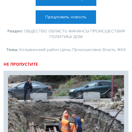
Предложить новость
Раздел:
ОБЩЕСТВО
ОБЛАСТЬ
ФИНАНСЫ
ПРОИСШЕСТВИЯ
ПОЛИТИКА
ДОМ
Темы:
Колыванский район
Цены
Происшествие
Власть
ЖКХ
НЕ ПРОПУСТИТЕ