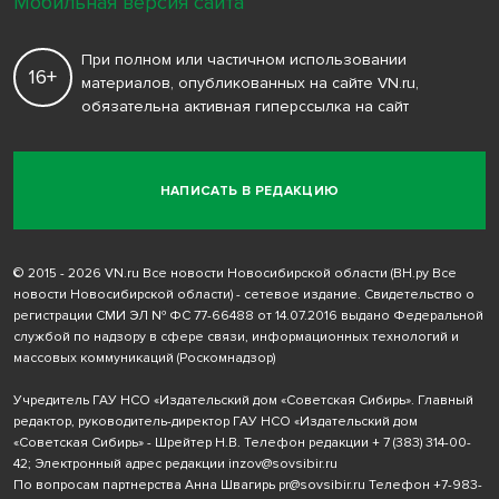
Мобильная версия сайта
При полном или частичном использовании
16+
материалов, опубликованных на сайте VN.ru,
обязательна активная гиперссылка на сайт
НАПИСАТЬ В РЕДАКЦИЮ
© 2015 - 2026 VN.ru Все новости Новосибирской области (ВН.ру Все
новости Новосибирской области) - сетевое издание. Свидетельство о
регистрации СМИ ЭЛ № ФС 77-66488 от 14.07.2016 выдано Федеральной
службой по надзору в сфере связи, информационных технологий и
массовых коммуникаций (Роскомнадзор)
Учредитель ГАУ НСО «Издательский дом «Советская Сибирь». Главный
редактор, руководитель-директор ГАУ НСО «Издательский дом
«Советская Сибирь» - Шрейтер Н.В. Телефон редакции
+ 7 (383) 314-00-
42
; Электронный адрес редакции
inzov@sovsibir.ru
По вопросам партнерства Анна Швагирь
pr@sovsibir.ru
Телефон
+7-983-