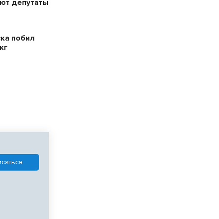
ют депутаты
ска побил
кг