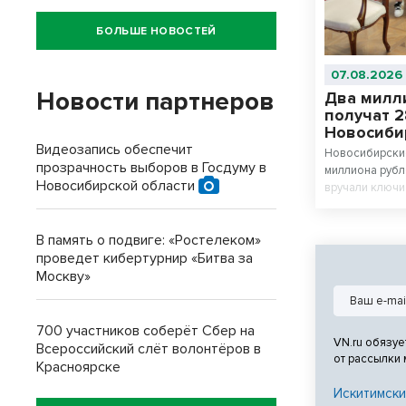
БОЛЬШЕ НОВОСТЕЙ
07.08.2026
Новости партнеров
Два милли
получат 2
Новосиби
Видеозапись обеспечит
Новосибирские
прозрачность выборов в Госдуму в
миллиона рубл
Новосибирской области
вручали ключи
Гранта».
В память о подвиге: «Ростелеком»
проведет кибертурнир «Битва за
Москву»
700 участников соберёт Сбер на
VN.ru обязуе
Всероссийский слёт волонтёров в
от рассылки
Красноярске
Искитимски