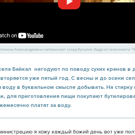
тонины Александровны напоминает склад бутылок. Кадр из телесюжета "
ела Байкал негодуют по поводу сухих кранов в 
вторяется уже пятый год. С весны и до осени се
 воду в буквальном смысле добывать. На стирку
ки, для приготовления пищи покупают бутилиров
жемесячно платят за воду.
дминистрацию я хожу каждый божий день вот уже пол