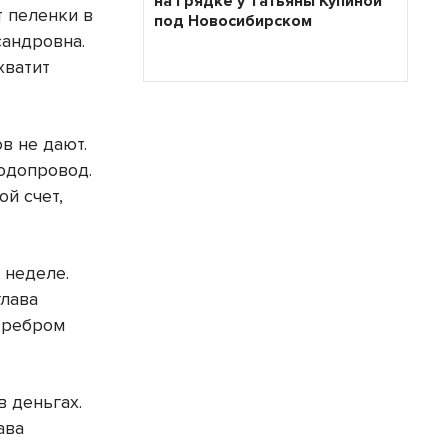
на грядке у Татьяны Купиной
т пеленки в
под Новосибирском
сандровна.
хватит
в не дают.
одопровод.
ой счет,
 неделе.
глава
т ребром
в деньгах.
ава