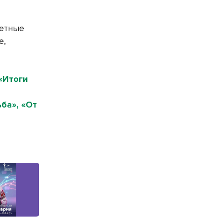
четные
е,
«Итоги
ба», «От