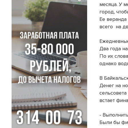
месяца. У м
город, чтоб
Ее веранда
всего
на д
Ежедневные
Два года н
По их слова
однако вод
В Байкальс
Денег на н
сельсовета 
встает фин
- Выполнить
Были бы фи