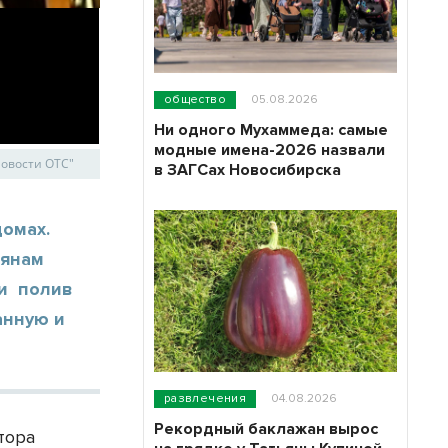
общество
05.08.2026
Ни одного Мухаммеда: самые
модные имена-2026 назвали
Новости ОТС"
в ЗАГСах Новосибирска
домах.
лянам
 и полив
анную и
развлечения
04.08.2026
Рекордный баклажан вырос
тора