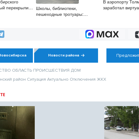
бирского
В аэропорту Тол
вый перекрыли
заработал вирту
Школы, библиотеки,
соровозов
помощник
пешеходные тротуары:
представители «Единой
России» контролируют работы
на социальных объектах
Предложит
Новосибирска
Новости района
СТВО
ОБЛАСТЬ
ПРОИСШЕСТВИЯ
ДОМ
нский район
Ситуация
Актуально
Отключения
ЖКХ
ТЕ