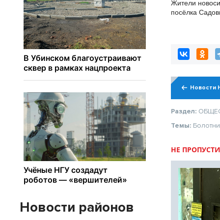
Жители новоси
посёлка Садо
дорогу для му
Новости 
Раздел:
ОБЩЕ
Темы:
Болотни
НЕ ПРОПУСТИ
Новости районов