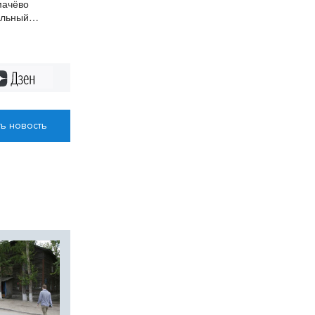
мачёво
альный
Дзен
ь новость