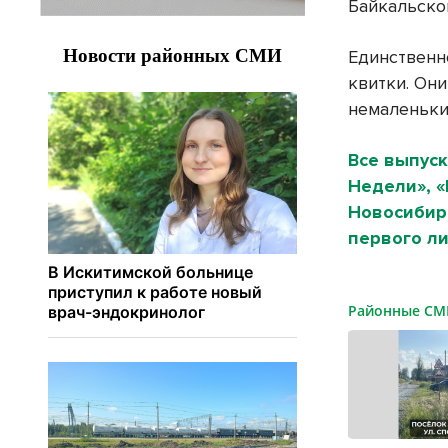
Байкальско
Единственно
квитки. Они
немаленьки
Все выпуск
Недели», 
Новосибирс
первого ли
Районные С