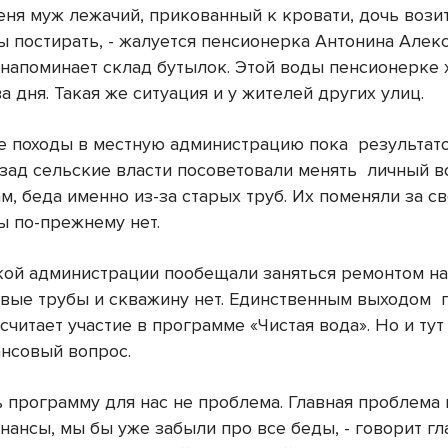
еня муж лежачий, прикованный к кровати, дочь вози
ы постирать, - жалуется пенсионерка Антонина Алек
 напоминает склад бутылок. Этой воды пенсионерке 
ва дня. Такая же ситуация и у жителей других улиц.
 походы в местную администрацию пока
результато
азад сельские власти посоветовали менять
личный в
м, беда именно из-за старых труб. Их поменяли за св
ы по-прежнему нет.
кой администрации пообещали заняться ремонтом на
овые трубы и скважину нет. Единственным выходом
считает участие в программе «Чистая вода». Но и ту
ансовый вопрос.
 программу для нас не проблема. Главная проблема 
нансы, мы бы уже забыли про все беды, - говорит гл