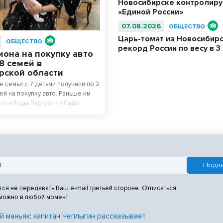
Новосибирске контролиру
«Единой России»
07.08.2026
ОБЩЕСТВО
Царь-томат из Новосибир
ОБЩЕСТВО
рекорд России по весу в 3 
она на покупку авто
8 семей в
рской области
 семьи с 7 детьми получили по 2
ей на покупку авто. Раньше им
 от «Лады Ларгус» и «Лады
тся не передавать Ваш e-mail третьей стороне. Отписаться
 можно в любой момент
й маньяк: капитан Чеплыгин рассказывает