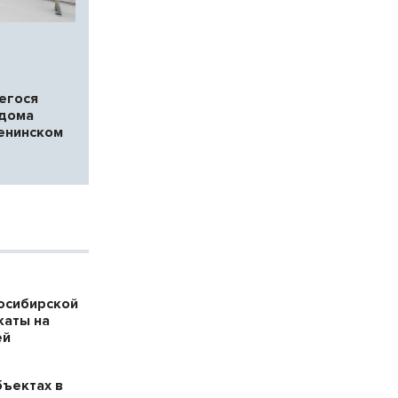
егося
 дома
Ленинском
осибирской
каты на
ей
бъектах в