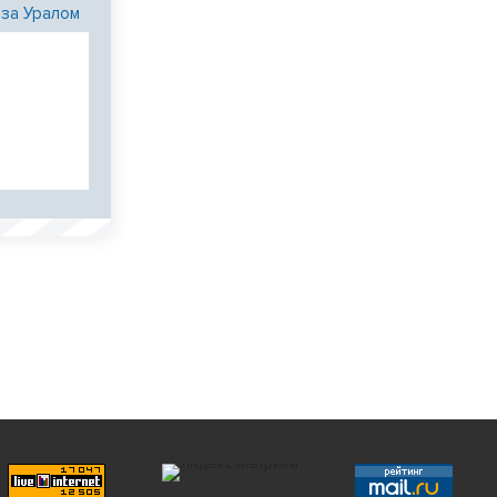
 за Уралом
и