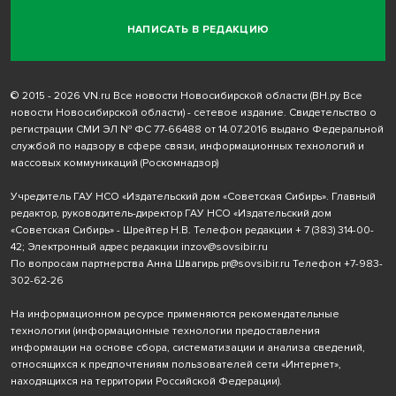
НАПИСАТЬ В РЕДАКЦИЮ
© 2015 - 2026 VN.ru Все новости Новосибирской области (ВН.ру Все
новости Новосибирской области) - сетевое издание. Свидетельство о
регистрации СМИ ЭЛ № ФС 77-66488 от 14.07.2016 выдано Федеральной
службой по надзору в сфере связи, информационных технологий и
массовых коммуникаций (Роскомнадзор)
Учредитель ГАУ НСО «Издательский дом «Советская Сибирь». Главный
редактор, руководитель-директор ГАУ НСО «Издательский дом
«Советская Сибирь» - Шрейтер Н.В. Телефон редакции
+ 7 (383) 314-00-
42
; Электронный адрес редакции
inzov@sovsibir.ru
По вопросам партнерства Анна Швагирь
pr@sovsibir.ru
Телефон
+7-983-
302-62-26
На информационном ресурсе применяются рекомендательные
технологии
(информационные технологии предоставления
информации на основе сбора, систематизации и анализа сведений,
относящихся к предпочтениям пользователей сети «Интернет»,
находящихся на территории Российской Федерации).