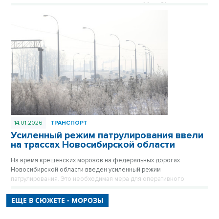
конце месяца, самым теплым днем станет суббота 31 января.
14.01.2026
ТРАНСПОРТ
Усиленный режим патрулирования ввели
на трассах Новосибирской области
На время крещенских морозов на федеральных дорогах
Новосибирской области введен усиленный режим
патрулирования. Это необходимая мера для оперативного
оказания помощи водителям в нештатных ситуациях и
обеспечения бесперебойного проезда.
ЕЩЕ В СЮЖЕТЕ - МОРОЗЫ