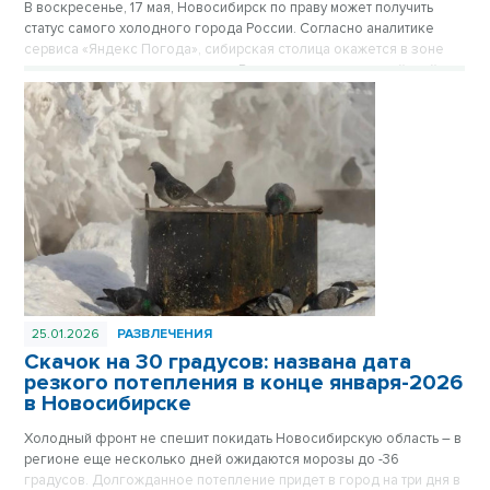
В воскресенье, 17 мая, Новосибирск по праву может получить
статус самого холодного города России. Согласно аналитике
сервиса «Яндекс Погода», сибирская столица окажется в зоне
резкого температурного спада. В то время как в европейской
части страны столбики термометров поднимутся до летних
отметок, новосибирцам придется столкнуться с порывистым
ветром и дневной температурой не выше +9°С.
25.01.2026
РАЗВЛЕЧЕНИЯ
Скачок на 30 градусов: названа дата
резкого потепления в конце января-2026
в Новосибирске
Холодный фронт не спешит покидать Новосибирскую область – в
регионе еще несколько дней ожидаются морозы до -36
градусов. Долгожданное потепление придет в город на три дня в