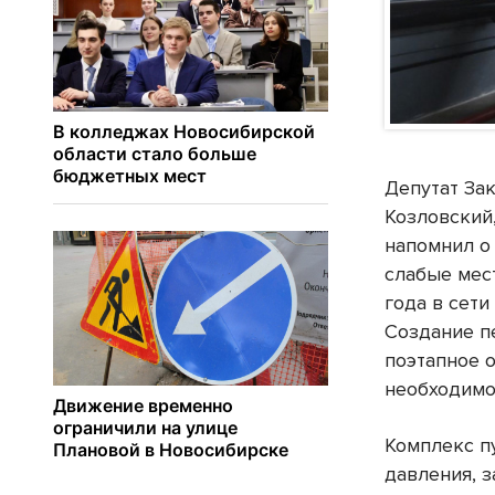
Депутат За
Козловский
напомнил о
слабые мест
года в сет
Создание п
поэтапное 
необходимо
Комплекс п
давления, 