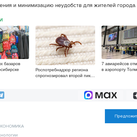
ения и минимизацию неудобств для жителей города.
МИ
х базаров
7 авиарейсов от
осибирске
в аэропорту Тол
Роспотребнадзор региона
8 августа
спрогнозировал второй пик
клещей в конце августа
Предложит
ЭКОНОМИКА
хнологии