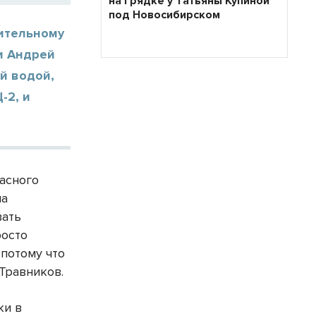
на грядке у Татьяны Купиной
под Новосибирском
пительному
и Андрей
й водой,
-2, и
пасного
ма
вать
росто
 потому что
Травников.
ки в