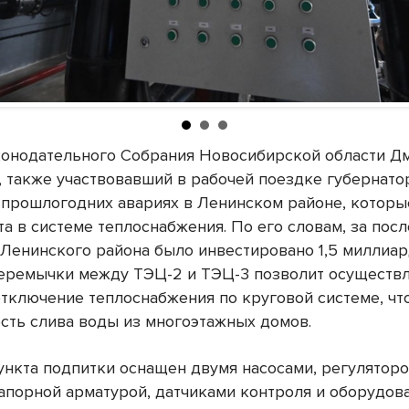
конодательного Собрания Новосибирской области Д
, также участвовавший в рабочей поездке губернато
 прошлогодних авариях в Ленинском районе, котор
а в системе теплоснабжения. По его словам, за пос
и Ленинского района было инвестировано 1,5 миллиар
еремычки между ТЭЦ-2 и ТЭЦ-3 позволит осуществ
отключение теплоснабжения по круговой системе, чт
сть слива воды из многоэтажных домов.
ункта подпитки оснащен двумя насосами, регулятор
запорной арматурой, датчиками контроля и оборудов