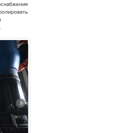
оснабжения
тролировать
и
.