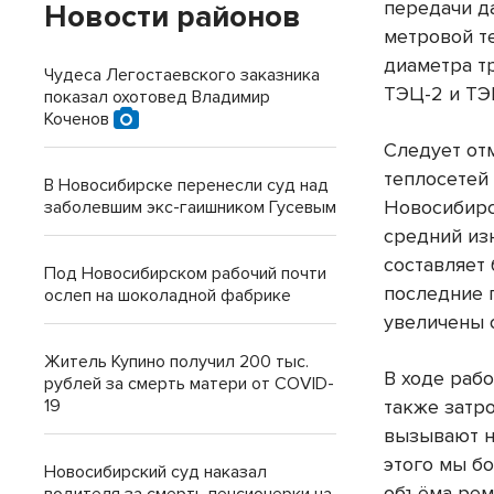
передачи д
Новости районов
метровой т
диаметра т
Чудеса Легостаевского заказника
ТЭЦ-2 и ТЭ
показал охотовед Владимир
Коченов
Следует от
теплосетей
В Новосибирске перенесли суд над
Новосибирс
заболевшим экс-гаишником Гусевым
средний из
составляет 
Под Новосибирском рабочий почти
последние 
ослеп на шоколадной фабрике
увеличены 
Житель Купино получил 200 тыс.
В ходе раб
рублей за смерть матери от COVID-
19
также затр
вызывают н
этого мы б
Новосибирский суд наказал
объёма рем