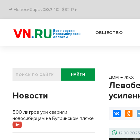
Новосибирск
20.7 °C
$82.17↑
Все новости
ОБЩЕСТВО
Новосибирской
области
НАЙТИ
ДОМ
→
ЖКХ
Левобе
Новости
усилен
500 литров ухи сварили
новосибирцам на Бугринском пляже
12.08.202