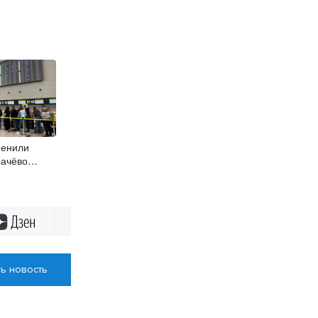
менили
мачёво
Дзен
ь новость