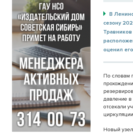
В Ленин
сезону 202
Травников
расположе
оценил его
По словам г
прохождени
резервиров
давление в
отсекали уч
циркуляции
Новый узел