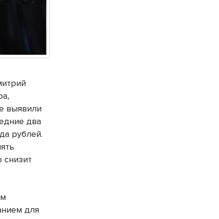
митрий
ра,
ые выявили
ледние два
да рублей.
лять
о снизит
ом
анием для