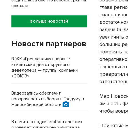
водителя за смерть пенсионерки на
вокзале
глава реги
сильно изн
достаточно
БОЛЬШЕ НОВОСТЕЙ
задача была
увеличить 
Новости партнеров
больших рас
поменять по
В ЖК «Гренландия» впервые
оперативно 
клиентские дни от крупного
раскапывать
девелопера — группы компаний
превратил 
«СОЮЗ»
ответствен
Видеозапись обеспечит
Мэр Новоси
прозрачность выборов в Госдуму в
ямы есть ф
Новосибирской области
чтобы вовр
В память о подвиге: «Ростелеком»
Принятые м
проведет кибертурнир «Битва за