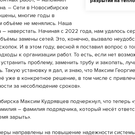
разрытий на тепло
она. – Сети в Новосибирске
ошены, многие годы в
м объёме не менялись. Наша
 – наверстать. Начиная с 2022 года, нам удалось се
объёмы замены сетей. Это, конечно, вызвало неудобс
копок. И в этом году, весной я поставил вопрос о то
дходы к организации работ. То есть, если нет возмо
устранить проблему, заменить трубу и закопать, лу
. Такую установку я дал, и знаю, что Максим Георги
её уже в конкретное решение, в том числе с привле
ности за несоблюдение сроков».
бирска Максим Кудрявцев подчеркнул, что теперь «
амилия – фамилия подрядчика, который несёт ответс
емя зарыть».
еры направлены на повышение надежности систем