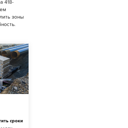
а 418-
ием
елить зоны
ность.
тить сроки