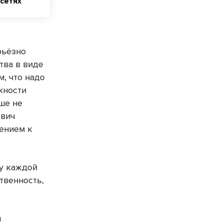
сетях
рьёзно
тва в виде
м, что надо
жности
чше не
евич
чением к
у каждой
твенность,
ы