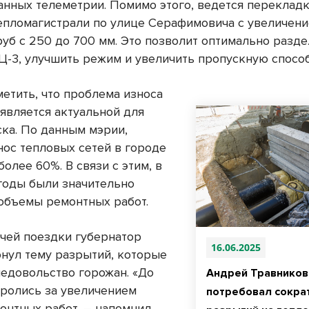
анных телеметрии. Помимо этого, ведется перекладк
епломагистрали по улице Серафимовича с увеличен
руб с 250 до 700 мм. Это позволит оптимально разд
Ц-3, улучшить режим и увеличить пропускную способ
метить, что проблема износа
 является актуальной для
ка. По данным мэрии,
нос тепловых сетей в городе
более 60%. В связи с этим, в
годы были значительно
объемы ремонтных работ.
очей поездки губернатор
16.06.2025
онул тему разрытий, которые
едовольство горожан. «До
Андрей Травников
оролись за увеличением
потребовал сокра
онтных работ, – напомнил