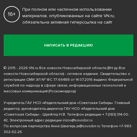
При полном или частичном использовании
16+
материалов, опубликованных на сайте VN.ru,
обязательна активная гиперссылка на сайт
НАПИСАТЬ В РЕДАКЦИЮ
© 2015 - 2026 VN.ru Все новости Новосибирской области (ВН.ру Все
новости Новосибирской области) - сетевое издание. Свидетельство о
регистрации СМИ ЭЛ № ФС 77-66488 от 14.07.2016 выдано Федеральной
службой по надзору в сфере связи, информационных технологий и
массовых коммуникаций (Роскомнадзор)
Учредитель ГАУ НСО «Издательский дом «Советская Сибирь». Главный
редактор, руководитель-директор ГАУ НСО «Издательский дом
«Советская Сибирь» - Шрейтер Н.В. Телефон редакции
+ 7 (383) 314-00-
42
; Электронный адрес редакции
inzov@sovsibir.ru
По вопросам партнерства Анна Швагирь
pr@sovsibir.ru
Телефон
+7-983-
302-62-26