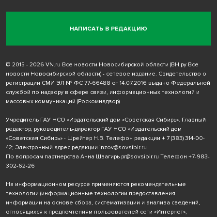
НАПИСАТЬ В РЕДАКЦИЮ
© 2015 - 2026 VN.ru Все новости Новосибирской области (ВН.ру Все
новости Новосибирской области) - сетевое издание. Свидетельство о
регистрации СМИ ЭЛ № ФС 77-66488 от 14.07.2016 выдано Федеральной
службой по надзору в сфере связи, информационных технологий и
массовых коммуникаций (Роскомнадзор)
Учредитель ГАУ НСО «Издательский дом «Советская Сибирь». Главный
редактор, руководитель-директор ГАУ НСО «Издательский дом
«Советская Сибирь» - Шрейтер Н.В. Телефон редакции
+ 7 (383) 314-00-
42
; Электронный адрес редакции
inzov@sovsibir.ru
По вопросам партнерства Анна Швагирь
pr@sovsibir.ru
Телефон
+7-983-
302-62-26
На информационном ресурсе применяются рекомендательные
технологии
(информационные технологии предоставления
информации на основе сбора, систематизации и анализа сведений,
относящихся к предпочтениям пользователей сети «Интернет»,