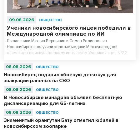
09.08.2026
ОБЩЕСТВО
Ученики новосибирского лицея победили в
Международной олимпиаде по ИИ
11-классники Михаил Вершинин и Семен Родионов из
Новосибирска получили золотые медали Международной
олимпиады по искусственному интеллекту. Ученики лицея №22
«Надежда Сибири» в составе российской сборной стали
абсолютными чемпионами соревнований.
08.08.2026
ОБЩЕСТВО
Новосибирец подарил «боевую десятку» для
эвакуации раненых на СВО
08.08.2026
ОБЩЕСТВО
В Новосибирске минздрав объявил бесплатную
диспансеризацию для 65-летних
08.08.2026
ОБЩЕСТВО
Знаменитый орангутан Бату отметил юбилей в
новосибирском зоопарке