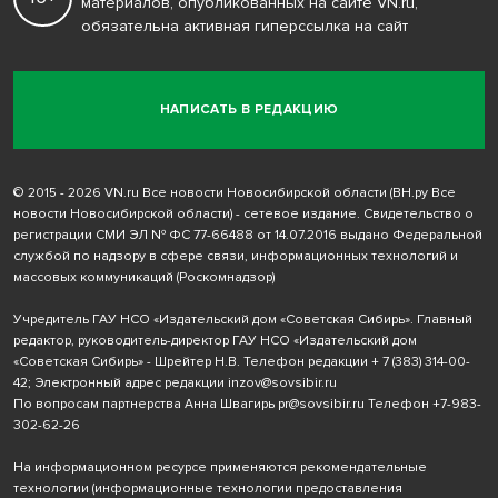
материалов, опубликованных на сайте VN.ru,
обязательна активная гиперссылка на сайт
НАПИСАТЬ В РЕДАКЦИЮ
© 2015 - 2026 VN.ru Все новости Новосибирской области (ВН.ру Все
новости Новосибирской области) - сетевое издание. Свидетельство о
регистрации СМИ ЭЛ № ФС 77-66488 от 14.07.2016 выдано Федеральной
службой по надзору в сфере связи, информационных технологий и
массовых коммуникаций (Роскомнадзор)
Учредитель ГАУ НСО «Издательский дом «Советская Сибирь». Главный
редактор, руководитель-директор ГАУ НСО «Издательский дом
«Советская Сибирь» - Шрейтер Н.В. Телефон редакции
+ 7 (383) 314-00-
42
; Электронный адрес редакции
inzov@sovsibir.ru
По вопросам партнерства Анна Швагирь
pr@sovsibir.ru
Телефон
+7-983-
302-62-26
На информационном ресурсе применяются рекомендательные
технологии
(информационные технологии предоставления