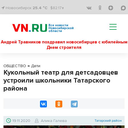
Новосибирск
25.4 °C
$82.17↑
Все новости
Новосибирской
области
Андрей Травников поздравил новосибирцев с юбилейным
Днем строителя
ОБЩЕСТВО
→
Дети
Кукольный театр для детсадовцев
устроили школьники Татарского
района
19.11.2020
Алика Галева
Татарский район