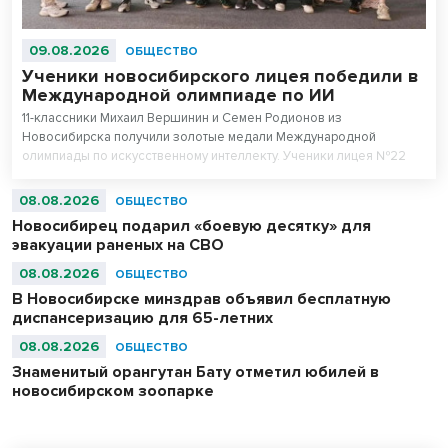
09.08.2026
ОБЩЕСТВО
Ученики новосибирского лицея победили в
Международной олимпиаде по ИИ
11-классники Михаил Вершинин и Семен Родионов из
Новосибирска получили золотые медали Международной
олимпиады по искусственному интеллекту. Ученики лицея №22
«Надежда Сибири» в составе российской сборной стали
абсолютными чемпионами соревнований.
08.08.2026
ОБЩЕСТВО
Новосибирец подарил «боевую десятку» для
эвакуации раненых на СВО
08.08.2026
ОБЩЕСТВО
В Новосибирске минздрав объявил бесплатную
диспансеризацию для 65-летних
08.08.2026
ОБЩЕСТВО
Знаменитый орангутан Бату отметил юбилей в
новосибирском зоопарке