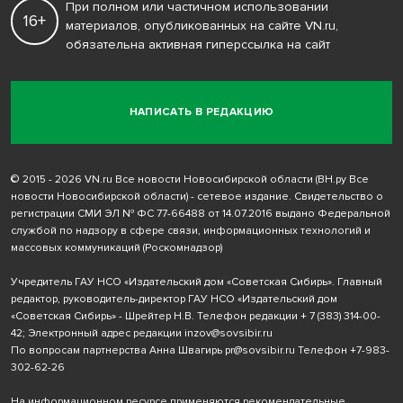
При полном или частичном использовании
16+
материалов, опубликованных на сайте VN.ru,
обязательна активная гиперссылка на сайт
НАПИСАТЬ В РЕДАКЦИЮ
© 2015 - 2026 VN.ru Все новости Новосибирской области (ВН.ру Все
новости Новосибирской области) - сетевое издание. Свидетельство о
регистрации СМИ ЭЛ № ФС 77-66488 от 14.07.2016 выдано Федеральной
службой по надзору в сфере связи, информационных технологий и
массовых коммуникаций (Роскомнадзор)
Учредитель ГАУ НСО «Издательский дом «Советская Сибирь». Главный
редактор, руководитель-директор ГАУ НСО «Издательский дом
«Советская Сибирь» - Шрейтер Н.В. Телефон редакции
+ 7 (383) 314-00-
42
; Электронный адрес редакции
inzov@sovsibir.ru
По вопросам партнерства Анна Швагирь
pr@sovsibir.ru
Телефон
+7-983-
302-62-26
На информационном ресурсе применяются рекомендательные