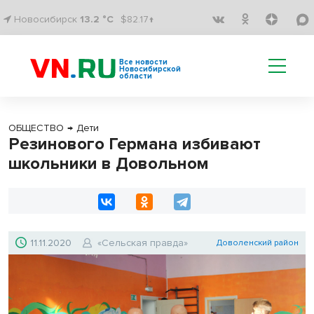
Новосибирск
13.2 °C
$82.17↑
Все новости
Новосибирской
области
ОБЩЕСТВО
→
Дети
Резинового Германа избивают
школьники в Довольном
11.11.2020
«Сельская правда»
Доволенский район