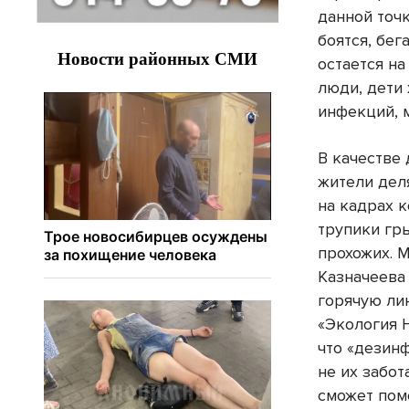
данной точ
боятся, бег
остается на
люди, дети
инфекций, 
В качестве
жители дел
на кадрах 
трупики гр
прохожих. 
Казначеева
горячую ли
«Экология 
что «дезин
не их забот
сможет пом