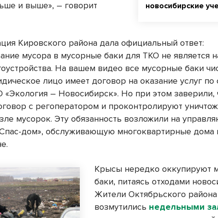
ьше и выше», – говорит
новосибирские уч
ция Кировского района дала официальный ответ:
ание мусора в мусорные баки для ТКО не является 
гоустройства. На вашем видео все мусорные баки чи
дическое лицо имеет договор на оказание услуг п
О «Экология – Новосибирск». Но при этом заверили, 
оговор с регоператором и проконтролируют уничто
зле мусорок. Эту обязанность возложили на управ
Спас-дом», обслуживающую многоквартирные дома 
е.
Крысы нередко оккупируют 
баки, питаясь отходами новос
Жители Октябрьского района
возмутились
недельными з