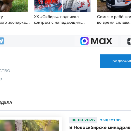
ту
ХК «Сибирь» подписал
Семья с ребёнко
кого зоопарка
контракт с нападающим
во время сплава
7 лет
Евгением Кузнецовым
в Красноярском 
Предложит
СТВО
ия
ЗДЕЛА
08.08.2026
ОБЩЕСТВО
В Новосибирске минздрав