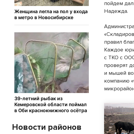
пойдем дал
Надежда.
Администра
«Складиров
правил бла
Каждое юри
с ТКО с ОО
проверят д
и мышей во
компанию «
микрорайон
Новости районов