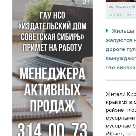
Нашествие 
сайта ru.freep
Жильцы 
жалуются н
дороге пуг
вынуждают 
что никаки
Жители Кир
крысам» в 
районе пло
мусорными 
мусорные б
«Ярче», рас