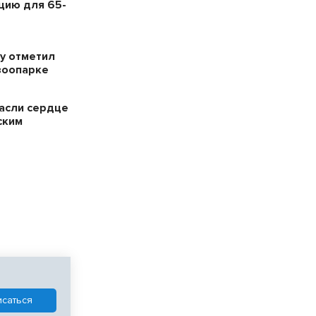
цию для 65-
у отметил
зоопарке
пасли сердце
ским