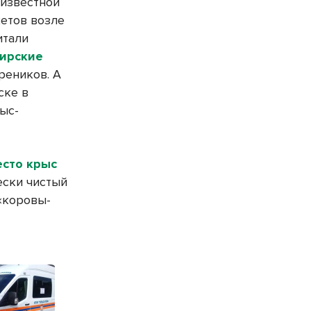
 известной
етов возле
итали
ирские
еников. А
ске в
ыс-
есто крыс
ески чистый
«коровы-