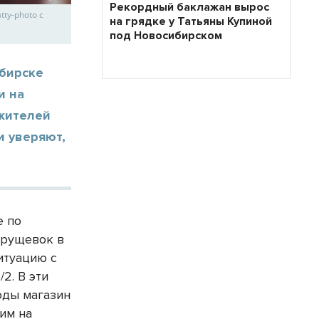
Рекордный баклажан вырос
ty-photo с
на грядке у Татьяны Купиной
под Новосибирском
бирске
и на
 жителей
и уверяют,
е по
хрущевок в
итуацию с
2. В эти
оды магазин
тим на