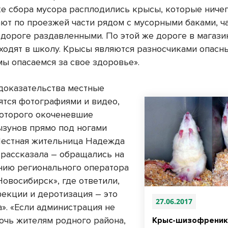
ке сбора мусора расплодились крысы, которые ничег
ают по проезжей части рядом с мусорными баками, ча
 дороге раздавленными. По этой же дороге в магази
 ходят в школу. Крысы являются разносчиками опасн
мы опасаемся за свое здоровье».
 доказательства местные
ятся фотографиями и видео,
которого окоченевшие
ызунов прямо под ногами
Местная жительница Надежда
 рассказала – обращались на
нию регионального оператора
Новосибирск», где ответили,
фекции и деротизация – это
27.06.2017
а». «Если администрация не
очь жителям родного района,
Крыс-шизофреник