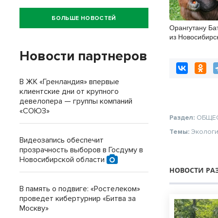
БОЛЬШЕ НОВОСТЕЙ
Орангутану Ба
из Новосибирс
исполнилось 2
Новости партнеров
В ЖК «Гренландия» впервые
клиентские дни от крупного
девелопера — группы компаний
«СОЮЗ»
Раздел:
ОБЩЕ
Темы:
Эколог
Видеозапись обеспечит
прозрачность выборов в Госдуму в
Новосибирской области
НОВОСТИ РА
В память о подвиге: «Ростелеком»
проведет кибертурнир «Битва за
Москву»