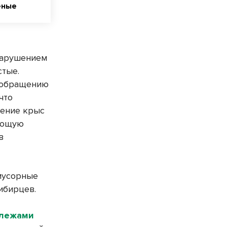
еные
нарушением
стые.
о обращению
что
жение крыс
ляющую
в
мусорные
ибирцев.
алежами