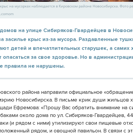
крыс на мусорках наблюдается в Кировском районе Новосибирска. Фото pat
ik.comom
домов на улице Сибиряков-Гвардейцев в Новоси
а засилье крыс из-за мусора. Раздавленные тушк
ают детей и впечатлительных старушек, а самих
опасаться за свое здоровье. Но в администраци
е правила не нарушены.
овского района направили официальное «обращени
мэрию Новосибирска. В письме крик души жильцов 
щади Ефремова: «Прошу Вас обратить внимание на с
баками около дома по ул. Сибиряков-Гвардейцев, 44/
аки (и рядом с ними) утилизируют свои пищевые отх
положенный рядом, и овощной павильон. В связи с э