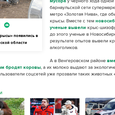
мусора
у черного хода одной
барнаульской сети супермарк
метро «Золотая Нива», где об
крысы. Вместе с тем
новосиб
ученые вывели
крыс-шизофр
до этого ученые в Новосибир
рысы» появились в
результате опытов вывели кр
ской области
алкоголиков.
А в Венгеровском районе
вм
ам бродят коровы
, а их молоко выдают за экологич
ользователи соцсетей уже прозвали таких животных 
МИ