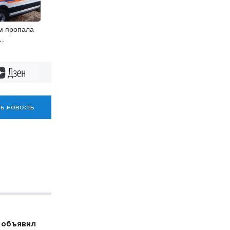
м пропала
крае
Дзен
ь новость
 объявил