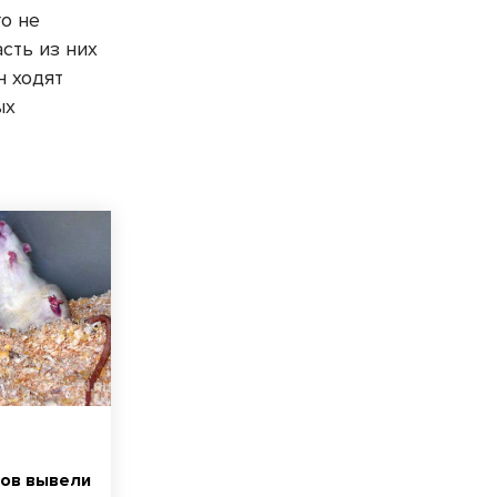
о не
сть из них
н ходят
ых
ов вывели