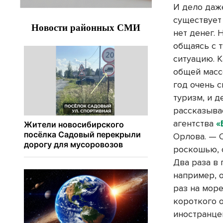
И дело даже
существует
нет денег. 
общаясь с 
ситуацию. К
общей масс
год очень 
туризм, и 
рассказыва
агентства
«
Орлова. — 
роскошью, 
Два раза в 
например, о
раз на мор
короткого о
иностранце