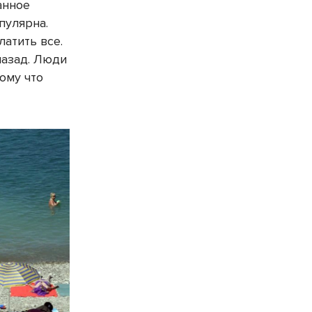
анное
пулярна.
латить все.
назад. Люди
тому что