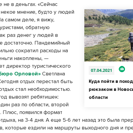
 не в деньгах. «Сейчас
 некое мнение, будто у людей
На самом деле, я вижу,
туристами, обратную
ак раз денег у людей в
е достаточно. Пандемийный
сильно сократил расходы на
деньги накоплены, —
ет директор туристического
07.04.2021
Бюро Орловой»
Светлана
Сегодня отдых перестал быть
Куда пойти в поход
отдых стал необходимостью.
рюкзаком в Новос
год вывозят ребятишек:
области
дин раз по области, второй
е. Плюс, появился формат
тдыха, на 3-4 дня. А еще 5-6 лет назад это была пре
в, которые ездили на маршруты выходного дня и пр