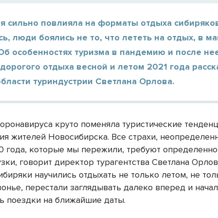
я сильно повлияла на форматы отдыха сибиряко
ь, люди боялись не то, что лететь на отдых, в м
Об особенностях туризма в пандемию и после нее
дорогого отдыха весной и летом 2021 года расск
области туриндустрии Светлана Орлова.
оронавируса круто поменяла туристические тенденц
ия жителей Новосибирска. Все страхи, неопределенн
0 года, которые мы пережили, требуют определенно
узки, говорит директор турагентства Светлана Орлов
биряки научились отдыхать не только летом, не толь
зонье, перестали заглядывать далеко вперед и нача
ь поездки на ближайшие даты.