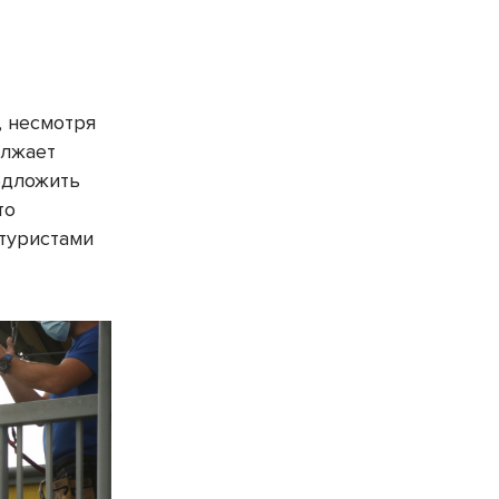
, несмотря
олжает
едложить
то
 туристами