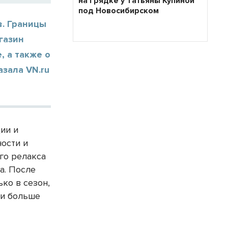
на грядке у Татьяны Купиной
под Новосибирском
в. Границы
агазин
, а также о
азала VN.ru
ии и
ости и
го релакса
а. После
ко в сезон,
ли больше