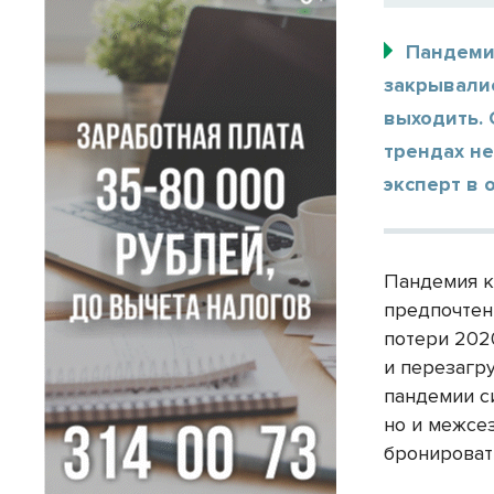
Пандеми
закрывалис
выходить. 
трендах не
эксперт в 
Пандемия к
предпочтен
потери 202
и перезагр
пандемии си
но и межсе
бронироват