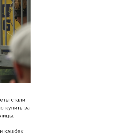
еты стали
о купить за
олицы.
 и кэшбек