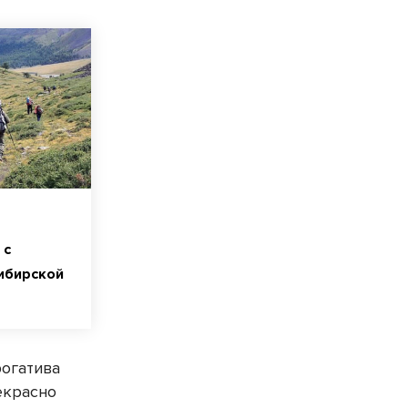
 с
ибирской
рогатива
екрасно