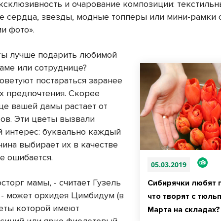
ксклюзивность и очарование композиции: текстильн
е сердца, звезды, модные топперы или мини-рамки 
и фото».
ты лучше подарить любимой
аме или сотруднице?
оветуют постараться заранее
их предпочтения. Скорее
дце вашей дамы растает от
ов. Эти цветы вызвали
 интерес: буквально каждый
чина выбирает их в качестве
е ошибается.
05.03.2019
сторг мамы, - считает Гузель
Сибирячки любят 
 - может орхидея Цимбидум (в
что творят с тюльп
веты которой имеют
Марта на складах?