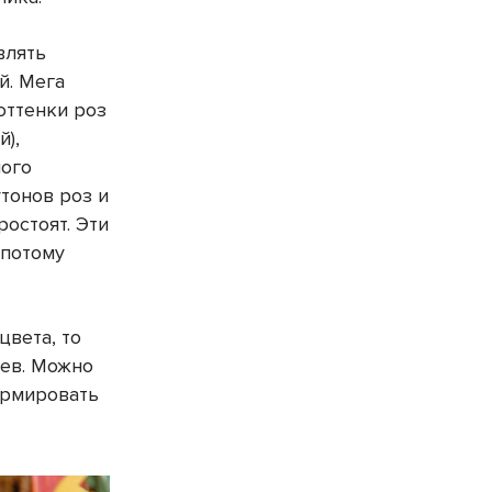
влять
й. Мега
оттенки роз
),
ного
тонов роз и
ростоят. Эти
 потому
цвета, то
ьев. Можно
ормировать