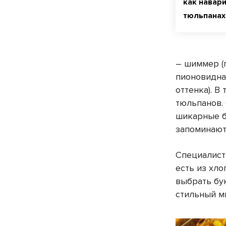
как навар
тюльпанах
– шиммер (
пионовидна
оттенка). 
тюльпанов. 
шикарные б
запоминают
Специалисты
есть из хло
выбрать бу
стильный м