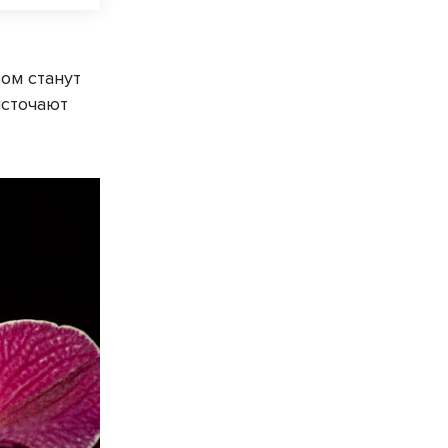
ом станут
источают