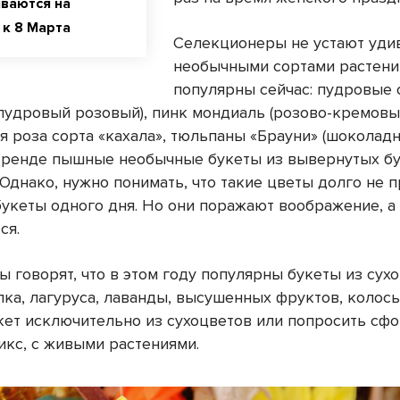
иваются на
 к 8 Марта
Селекционеры не устают уди
необычными сортами растени
популярны сейчас: пудровые 
пудровый розовый), пинк мондиаль (розово-кремовый
я роза сорта «кахала», тюльпаны «Брауни» (шоколад
В тренде пышные необычные букеты из вывернутых бу
Однако, нужно понимать, что такие цветы долго не п
укеты одного дня. Но они поражают воображение, а
ся.
 говорят, что в этом году популярны букеты из сухо
пка, лагуруса, лаванды, высушенных фруктов, колос
кет исключительно из сухоцветов или попросить сф
икс, с живыми растениями.