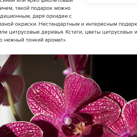
синий или ярко фиолетовый
ричем, такой подарок можно
адиционным, даря орхидеи с
азной окраски. Нестандартным и интересным подарк
или цитрусовые деревья. Кстати, цветы цитрусовых 
о нежный тонкий аромат».