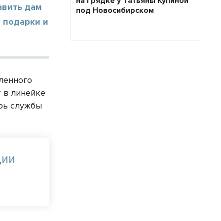
на грядке у Татьяны Купиной
авить дам
под Новосибирском
е подарки и
аленного
 в линейке
арь службы
ции