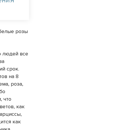
 белые розы
о людей все
за
ий срок.
ов на 8
ема, роза,
ибо
, что
ветов, как
нарциссы,
ится как
ника.