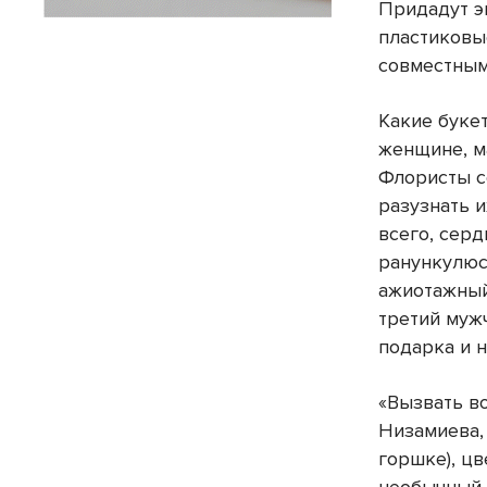
Придадут э
пластиковы
совместным
Какие буке
женщине, м
Флористы с
разузнать 
всего, сер
ранункулюс
ажиотажный
третий муж
подарка и н
«Вызвать во
Низамиева,
горшке), ц