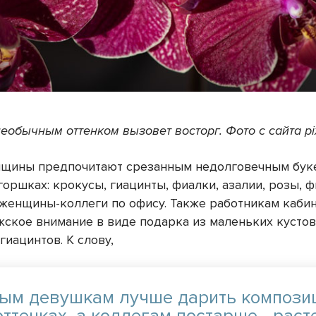
еобычным оттенком вызовет восторг. Фото с сайта p
щины предпочитают срезанным недолговечным бук
горшках: крокусы, гиацинты, фиалки, азалии, розы, ф
 женщины-коллеги по офису. Также работникам каби
жское внимание в виде подарка из маленьких кустов
гиацинтов. К слову,
ым девушкам лучше дарить компози
оттенках, а коллегам постарше - раст