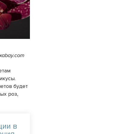
ixabay.com
етам
икусы.
нетов будет
ых роз,
ции в
ения