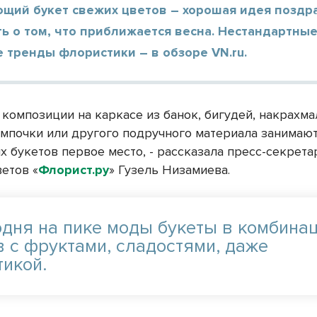
щий букет свежих цветов – хорошая идея поздр
ь о том, что приближается весна. Нестандартны
 тренды флористики – в обзоре VN.ru.
 композиции на каркасе из банок, бигудей, накрахм
ампочки или другого подручного материала занимают
х букетов первое место, - рассказала пресс-секрет
ветов «
Флорист.ру
» Гузель Низамиева.
одня на пике моды букеты в комбина
в с фруктами, сладостями, даже
тикой.