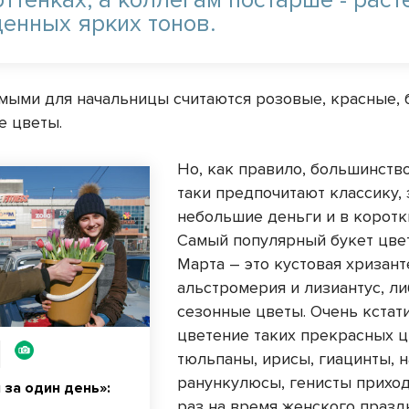
енных ярких тонов.
ыми для начальницы считаются розовые, красные,
е цветы.
Но, как правило, большинств
таки предпочитают классику, 
небольшие деньги и в коротк
Самый популярный букет цвет
Марта – это кустовая хризант
альстромерия и лизиантус, л
сезонные цветы. Очень кстати
цветение таких прекрасных ц
тюльпаны, ирисы, гиацинты, 
ранункулюсы, генисты приход
 за один день»:
раз на время женского празд