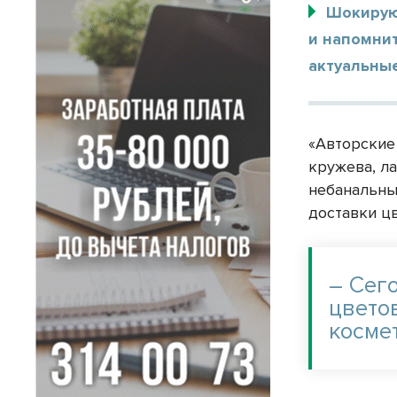
Шокирую
и напомнит
актуальные
«Авторские
кружева, л
небанальны
доставки ц
– Сег
цвето
косме