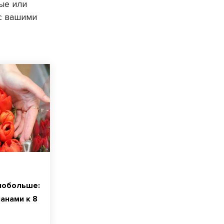
ые или
с вашими
побольше:
анами к 8