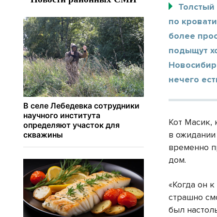
Толстый 
по кровати
более прос
подыщут хо
Новосибирс
нечего ест
Кот Масик,
в ожидании 
временно пр
дом.
«Когда он к
страшно смо
был настоль