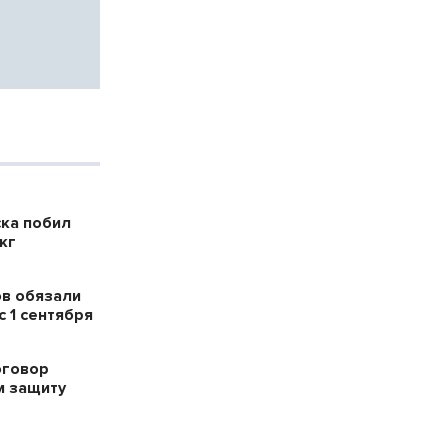
ска побил
кг
в обязали
 1 сентября
оговор
м защиту