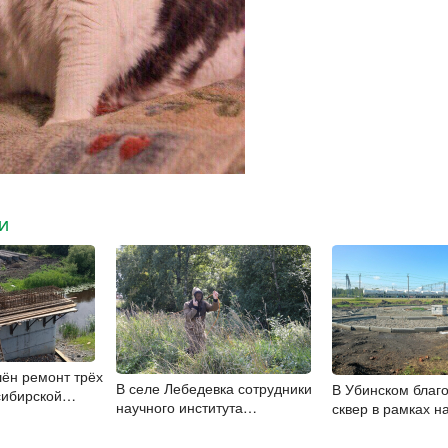
МИ
ён ремонт трёх
В селе Лебедевка сотрудники
В Убинском благ
сибирской
научного института
сквер в рамках н
определяют участок для
скважины