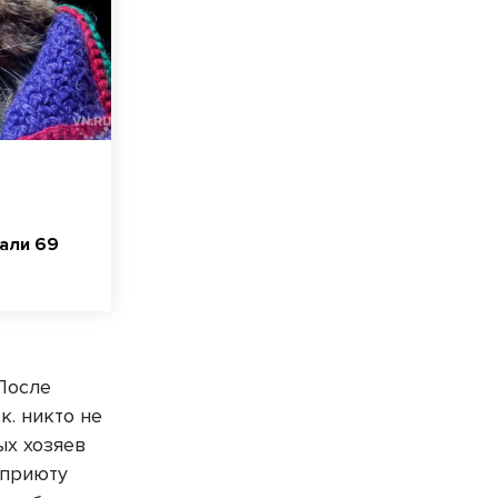
али 69
 После
к. никто не
ых хозяев
 приюту