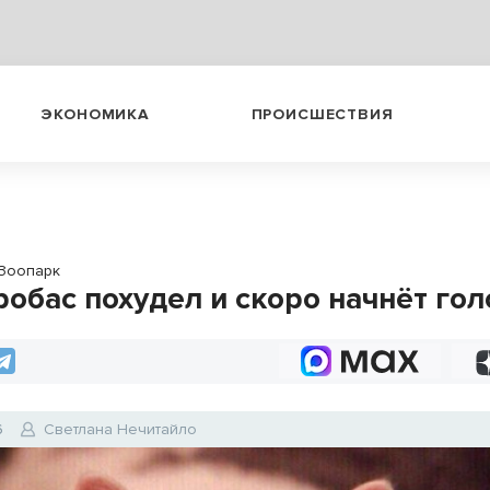
ЭКОНОМИКА
ПРОИСШЕСТВИЯ
Зоопарк
робас похудел и скоро начнёт го
6
Светлана Нечитайло