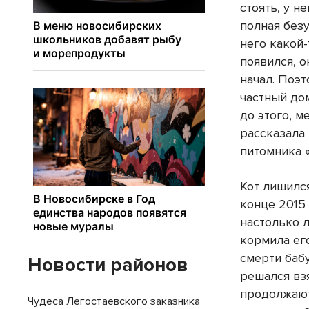
стоять, у н
полная безу
него какой-
появился, о
начал. Поэ
частный дом
до этого, м
рассказала
питомника 
Кот лишилс
конце 2015
настолько 
кормила ег
смерти бабу
Новости районов
решался вз
продолжают
Чудеса Легостаевского заказника