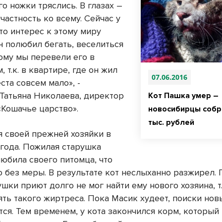
его ножки тряслись. В глазах –
частность ко всему. Сейчас у
то интерес к этому миру
н полюбил бегать, веселиться
тому мы перевели его в
, т.к. в квартире, где он жил
07.06.2016
еста совсем мало», -
 Татьяна Николаева, директор
Кот Пашка умер –
«Кошачье царство».
новосибирцы собр
тыс. рублей
я своей прежней хозяйки в
 года. Пожилая старушка
любила своего питомца, что
о без меры. В результате кот неслыханно разжирел.
шки приют долго не мог найти ему нового хозяина, т.
ять такого жиртреса. Пока Масик худеет, поиски нов
ся. Тем временем, у кота закончился корм, который