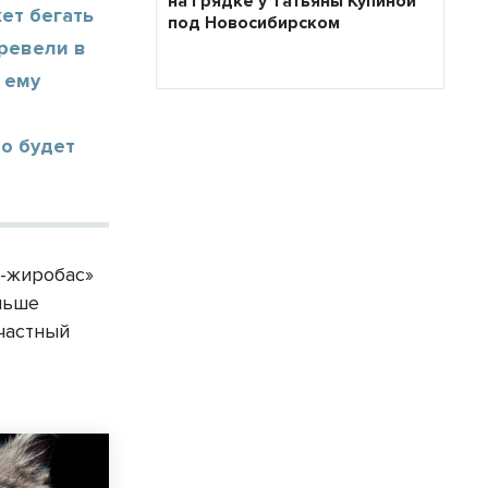
на грядке у Татьяны Купиной
ет бегать
под Новосибирском
еревели в
 ему
ро будет
т-жиробас»
аньше
 частный