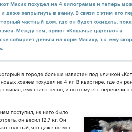
кот Масик похудел на 4 килограмма и теперь мож
 и даже запрыгнуть в ванну. В связи с этим его п
торный частный дом, где он будет ожидать, пока
зяев. Между тем, приют «Кошачье царство» в
ке собирает деньги на корм Масику, т.к. ему ско
ь.
 который в городе больше известен под кличкой «Ко
новых хозяев похудел на 4 кг. В квартире, где он р
оживал, ему стало тесно, и поэтому его перевели в
 нам поступил, на него было
треть. он весил 12,7 кг. Он
ко толстый, что даже не мог