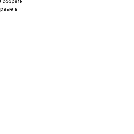
я собрать
ервые в