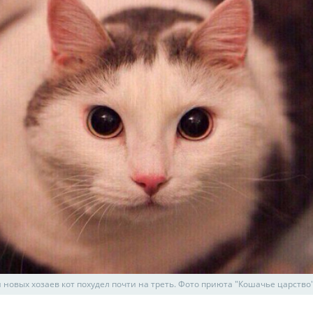
 новых хозаев кот похудел почти на треть. Фото приюта "Кошачье царство