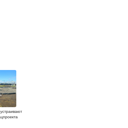
оустраивают
ацпроекта