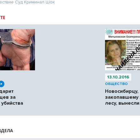
ествие
Суд
Криминал
Шок
ТЕ
13.10.2016
ОБЩЕСТВО
дарит
Новосибирцу,
цев за
закопавшему 
 убийства
лесу, вынесли
ЗДЕЛА