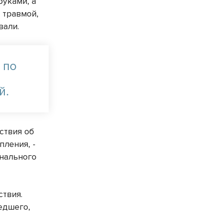
уками, а
 травмой,
вали.
 по
й.
ствия об
ления, -
нального
твия.
едшего,