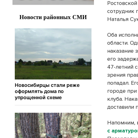
Ростовской 
сотрудник 
Наталья Су
Оба исполн
области. Од
наказание 
его задержа
47-летний с
зрения пра
попадал. Ег
городе при
клуба. Нак
доставили 
Напомним, 
с арматуро