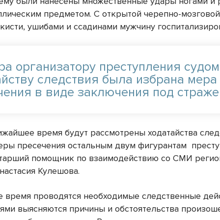
му были нанесены множественные удары ногами и р
ллическим предметом. С открытой черепно-мозговой
кисти, ушибами и ссадинами мужчину госпитализиро
ра организатору преступления судом
айству следствия была избрана мера
чения в виде заключения под страже
ижайшее время будут рассмотрены ходатайства след
еры пресечения остальным двум фигурантам преступ
тарший помощник по взаимодействию со СМИ регио
настасия Кулешова.
е время проводятся необходимые следственные дейс
ями выясняются причины и обстоятельства произош