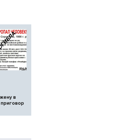
жену в
 приговор