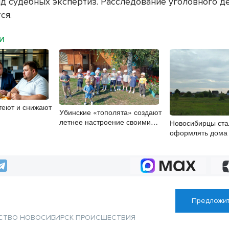
яд судебных экспертиз. Расследование уголовного д
ся.
МИ
теют и снижают
Убинские «тополята» создают
летнее настроение своими
Новосибирцы ста
руками
оформлять дома
упрощенной схе
Предложит
СТВО
НОВОСИБИРСК
ПРОИСШЕСТВИЯ