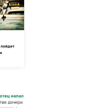
 пойдет
во
отец напал
тве дочери.