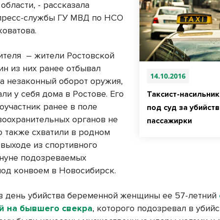
области, - рассказала
пресс-службы ГУ МВД по НСО
коватова.
ителя
– жители Ростовской
ин из них ранее отбывал
14.10.2016
за незаконный оборот оружия,
ли у себя дома в Ростове. Его
Таксист-насильник
оучастник ранее в поле
под суд за убийст
воохранительных органов не
пассажирки
о также схватили в родном
 выходе из спортивного
ануне подозреваемых
под конвоем в Новосибирск.
в день убийства беременной женщины ее 57-летний
й на бывшего свекра
, которого подозревал в убийс