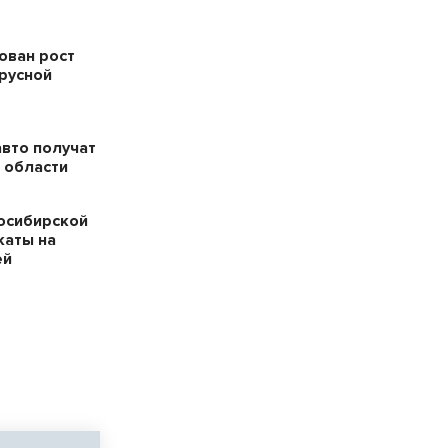
ован рост
русной
авто получат
 области
осибирской
каты на
ей