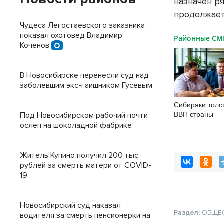
назначен р
продолжает
Чудеса Легостаевского заказника
показал охотовед Владимир
Районные С
Коченов
В Новосибирске перенесли суд над
заболевшим экс-гаишником Гусевым
Сибиряки толс
ВВП страны
Под Новосибирском рабочий почти
ослеп на шоколадной фабрике
Житель Купино получил 200 тыс.
рублей за смерть матери от COVID-
19
Новосибирский суд наказал
Раздел:
ОБЩЕ
водителя за смерть пенсионерки на