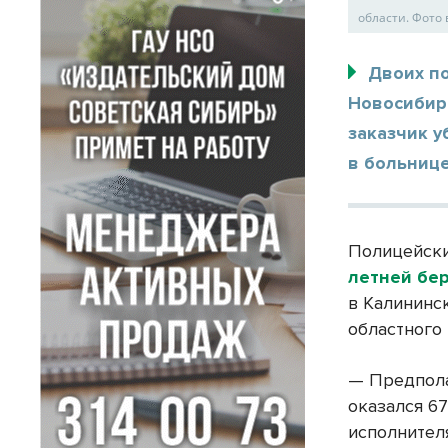
области. Фото 
Двоих п
Новосибирс
заказчик у
в больнице
Полицейски
летней бе
в Калининс
областного
— Предпола
оказался 67
исполнител