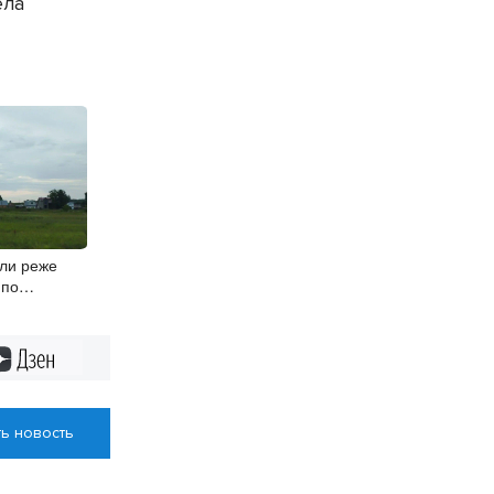
ела
ли реже
 по
ме
Дзен
ь новость