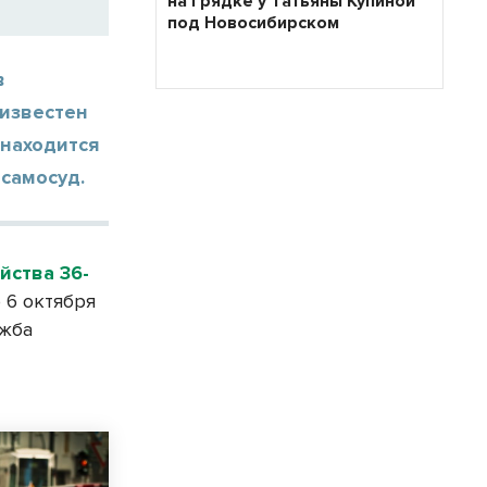
на грядке у Татьяны Купиной
под Новосибирском
в
 известен
 находится
 самосуд.
йства 36-
 6 октября
ужба