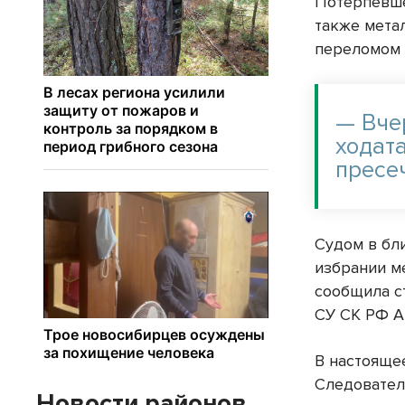
Потерпевше
также мета
переломом 
— Вче
ходат
пресе
Судом в бл
избрании м
сообщила с
СУ СК РФ А
В настояще
Следовател
Новости районов