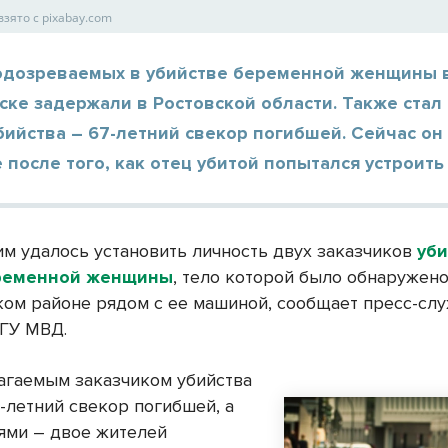
взято с pixabay.com
одозреваемых в убийстве беременной женщины 
ке задержали в Ростовской области. Также стал
бийства – 67-летний свекор погибшей. Сейчас он
 после того, как отец убитой попытался устроить
м удалось установить личность двух заказчиков
уби
ременной женщины
, тело которой было обнаружено
ком районе рядом с ее машиной, сообщает пресс-сл
 ГУ МВД.
гаемым заказчиком убийства
-летний свекор погибшей, а
ями – двое жителей