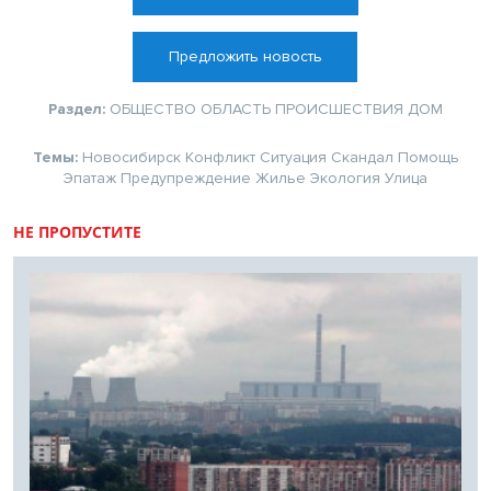
Предложить новость
Раздел:
ОБЩЕСТВО
ОБЛАСТЬ
ПРОИСШЕСТВИЯ
ДОМ
Темы:
Новосибирск
Конфликт
Ситуация
Скандал
Помощь
Эпатаж
Предупреждение
Жилье
Экология
Улица
НЕ ПРОПУСТИТЕ