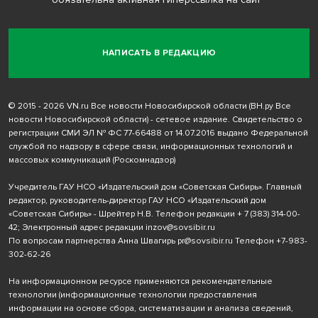
НАПИСАТЬ В РЕДАКЦИЮ
© 2015 - 2026 VN.ru Все новости Новосибирской области (ВН.ру Все
новости Новосибирской области) - сетевое издание. Свидетельство о
регистрации СМИ ЭЛ № ФС 77-66488 от 14.07.2016 выдано Федеральной
службой по надзору в сфере связи, информационных технологий и
массовых коммуникаций (Роскомнадзор)
Учредитель ГАУ НСО «Издательский дом «Советская Сибирь». Главный
редактор, руководитель-директор ГАУ НСО «Издательский дом
«Советская Сибирь» - Шрейтер Н.В. Телефон редакции
+ 7 (383) 314-00-
42
; Электронный адрес редакции
inzov@sovsibir.ru
По вопросам партнерства Анна Швагирь
pr@sovsibir.ru
Телефон
+7-983-
302-62-26
На информационном ресурсе применяются рекомендательные
технологии
(информационные технологии предоставления
информации на основе сбора, систематизации и анализа сведений,