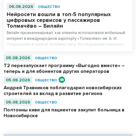
06.08.2026
ОБЩЕСТВО
Нейросети вошли в топ-5 популярных
цифровых сервисов у пассажиров
Толмачёво – Билайн
Билайн проанализировал, как клиенты использовали мобильный
интернет в международном аэропорту «Толмачёво» им. А. И.
Покрышкина в первой половине лета. Исследование показало,
что нейросети вошли в число пяти самых популярных цифровых
сервисов у пассажиров 16–44 лет. При этом миллениалы (29–44
05.08.2026
ОБЩЕСТВО
года) оказались самыми активными пользователями нейросетей в
Т2 перезапускает программу «Выгодно вместе» –
аэропорту.
теперь и для абонентов других операторов
05.08.2026
ОБЩЕСТВО
Андрей Травников поблагодарил новосибирских
строителей за вклад в развитие региона
05.08.2026
ОБЩЕСТВО
Полтонны киви для пациентов закупит больница в
Новосибирске