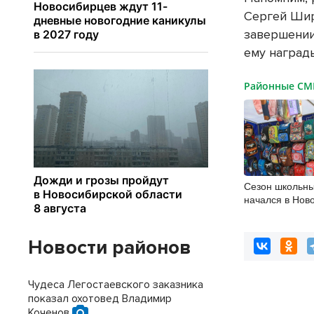
Сергей Ши
завершении
ему наград
Районные С
Сезон школьны
начался в Нов
Новости районов
Чудеса Легостаевского заказника
показал охотовед Владимир
Коченов