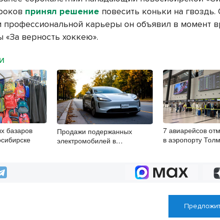
роков
принял решение
повесить коньки на гвоздь.
 профессиональной карьеры он объявил в момент в
ы «За верность хоккею».
МИ
х базаров
7 авиарейсов от
Продажи подержанных
осибирске
в аэропорту Тол
электромобилей в
8 августа
Новосибирской области растут
второй месяц
Предложит