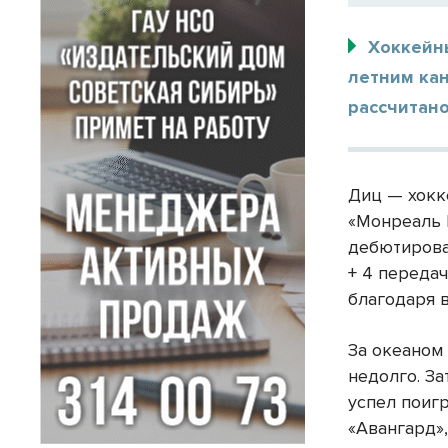
Хоккейны
летним ка
рассчитано
Диц — хокк
«Монреаль 
дебютировал
+ 4 переда
благодаря 
За океаном
недолго. За
успел поигр
«Авангард»