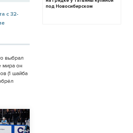
на грядке у Татьяны Купиной
под Новосибирском
а с 32-
ие
го выбрал
е мира он
ов (1 шайба
обрёл