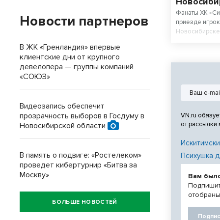
Новосиби
Фанаты ХК «Си
Новости партнеров
приезде игрока
Новосибирске 
В ЖК «Гренландия» впервые
клиентские дни от крупного
девелопера — группы компаний
«СОЮЗ»
Видеозапись обеспечит
прозрачность выборов в Госдуму в
VN.ru обязуе
от рассылки
Новосибирской области
Искитимски
В память о подвиге: «Ростелеком»
Психушка д
проведет кибертурнир «Битва за
Москву»
Вам был
Подпишит
отобраны
БОЛЬШЕ НОВОСТЕЙ
Подпис