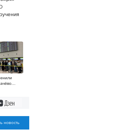
 О
ручения
менили
мачёво
Дзен
ь новость