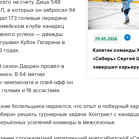
сего на счету Дица 548
Л, в которых он забросил 94
дал 173 голевые передачи.
рмейском клубе канадец
авного успеха — дважды
29.05.2026
грывал Кубок Гагарина в
 годах.
Капитан команды 
«Сибирь» Сергей 
сезон Даррен провёл в
завершил карьеру
инск. В 64 матчах
о чемпионата и плей-офф он
 голами и 18 ассистами.
кие болельщики надеются, что опыт и победный ха
ибири» решить турнирные задачи. Контракт с канадц
серьёзных усилений команды в межсезонье.
ранее сорокалетний нападающий новосибирской «С