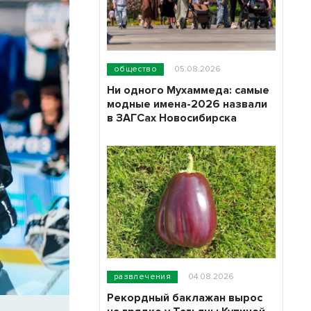
общество
05.08.2026
Ни одного Мухаммеда: самые
модные имена-2026 назвали
в ЗАГСах Новосибирска
развлечения
04.08.2026
Рекордный баклажан вырос