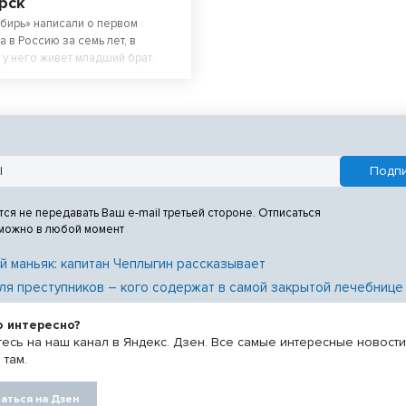
рск
бирь» написали о первом
 в Россию за семь лет, в
у него живет младший брат.
тся не передавать Ваш e-mail третьей стороне. Отписаться
 можно в любой момент
й маньяк: капитан Чеплыгин рассказывает
ля преступников – кого содержат в самой закрытой лечебнице
о интересно?
есь на наш канал в Яндекс. Дзен. Все самые интересные новост
 там.
аться на Дзен