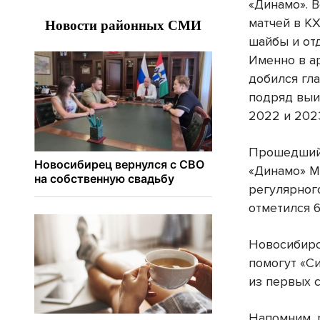
«Динамо». В
матчей в КХ
шайбы и от
Именно в а
добился гл
подряд выи
2022 и 2023
Прошедший 
«Динамо» М
регулярног
отметился 6
Новосибирс
помогут «С
из первых 
Напомним, 