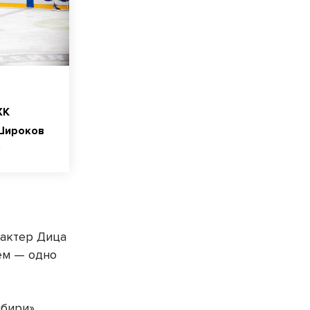
ХК
Широков
рактер Дица
ем — одно
ибири»