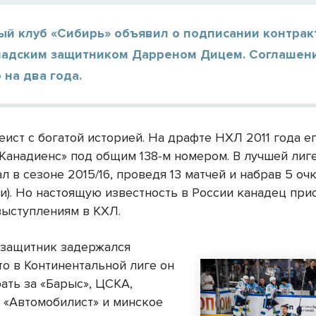
й клуб «Сибирь» объявил о подписании контракт
надским защитником Дарреном Дицем. Соглашен
 на два года.
еист с богатой историей. На драфте НХЛ 2011 года е
Канадиенс» под общим 138-м номером. В лучшей лиг
 в сезоне 2015/16, проведя 13 матчей и набрав 5 очк
чи). Но настоящую известность в России канадец при
выступлениям в КХЛ.
 защитник задержался
то в Континентальной лиге он
ать за «Барыс», ЦСКА,
, «Автомобилист» и минское