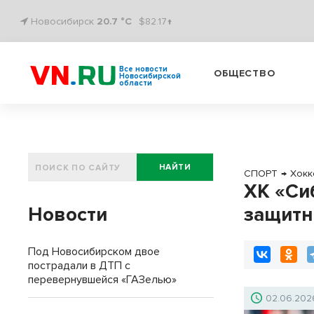
Новосибирск
20.7 °C
$82.17↑
Все новости
ОБЩЕСТВО
Новосибирской
области
НАЙТИ
СПОРТ
→
Хокк
ХК «Си
Новости
защитн
Под Новосибирском двое
пострадали в ДТП с
перевернувшейся «ГАЗелью»
02.06.202