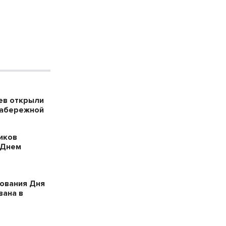
ев открыли
набережной
иков
 Днем
ования Дня
вана в