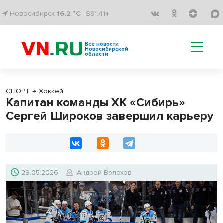
Новосибирск
16.2 °C
$81.41↑
Все новости
Новосибирской
области
СПОРТ
→
Хоккей
Капитан команды ХК «Сибирь»
Сергей Широков завершил карьеру
29.05.2026
Андрей Волохов