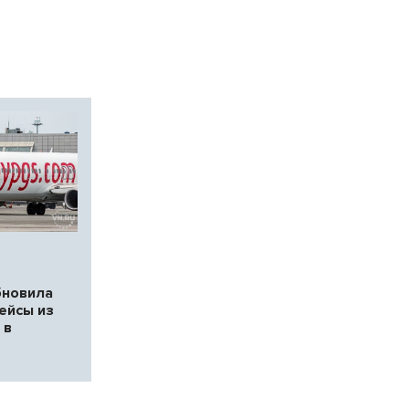
бновила
ейсы из
 в