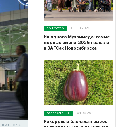
общество
05.08.2026
Ни одного Мухаммеда: самые
модные имена-2026 назвали
в ЗАГСах Новосибирска
развлечения
04.08.2026
Рекордный баклажан вырос
то из архива