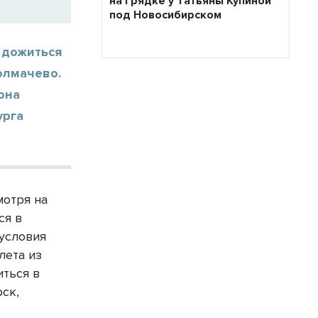
на грядке у Татьяны Купиной
под Новосибирском
 дожиться
олмачево.
она
урга
мотря на
ся в
оусловия
лета из
иться в
ск,