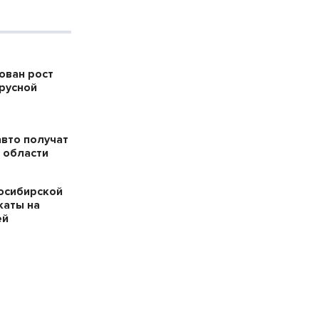
ован рост
русной
авто получат
 области
осибирской
каты на
ей