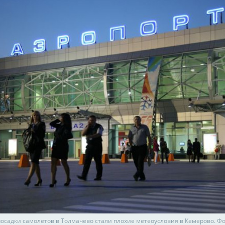
осадки самолетов в Толмачево стали плохие метеоусловия в Кемерово. Фо