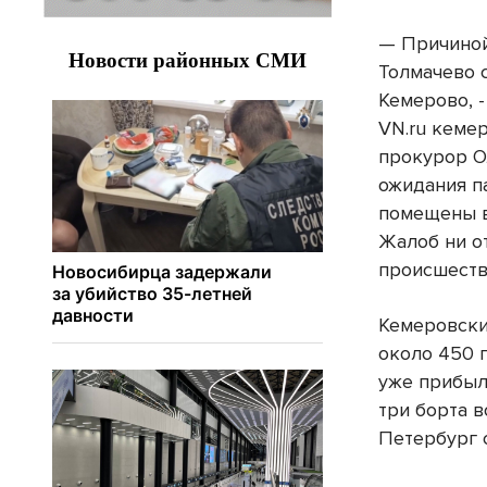
— Причиной
Толмачево 
Кемерово, 
VN.ru кеме
прокурор О
ожидания п
помещены в
Жалоб ни от
происшеств
Кемеровски
около 450 
уже прибыли
три борта 
Петербург 