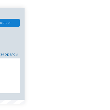
 за Уралом
и