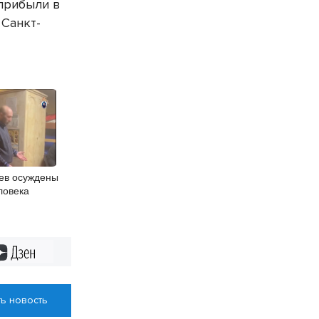
 прибыли в
 Санкт-
ев осуждены
ловека
Дзен
ь новость