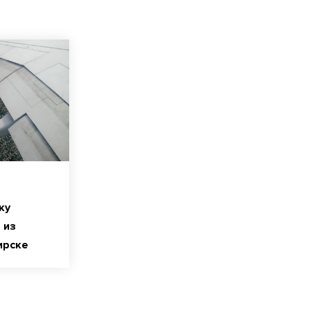
ку
 из
ирске