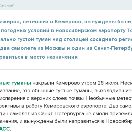
 Сибирь"
сажиров, летевших в Кемерово, вынуждены были
 погодных условий в новосибирском аэропорту Т
ально густой туман над столицей соседнего реги
 два самолета из Москвы и один из Санкт-Петерб
равиться в место назначения.
ные туманы
накрыли Кемерово утром 28 июля. Нес
азвание, это обычные густые туманы, выхолодившие
 испарения с верхних слоев почвы. Необычные мете
рективы в работу Кемеровского аэропорта. Два само
дин самолет из Санкт-Петербурга не смоли приземл
начения, и вынуждены были направиться в Новосибир
АСС
.