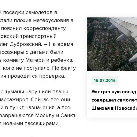
 посадки самолетов в
стали плохие метеоусловия в
- пояснил корреспонденту
ровский транспортный
лег Дубровский. – На время
ассажиры с детьми были
 комнату Матери и ребенка.
 кого не поступало. По факту
ия проводится проверка.
15.07.2016
е туманы нарушили планы
Экстренную посад
пассажиров. Сейчас все они
совершил самолет
 в пункт назначения, а все
Шанхая в Новосиб
возвращаются Москву и Санкт-
с новыми пассажирами.