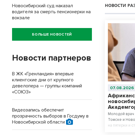
НОВОСТИ РА
Новосибирский суд наказал
водителя за смерть пенсионерки на
вокзале
БОЛЬШЕ НОВОСТЕЙ
Новости партнеров
В ЖК «Гренландия» впервые
клиентские дни от крупного
девелопера — группы компаний
07.08.2026
«СОЮЗ»
Африканс
новосиби
Академго
Видеозапись обеспечит
Молодой врач 
прозрачность выборов в Госдуму в
Томске и Ново
Новосибирской области
на пятерки и с