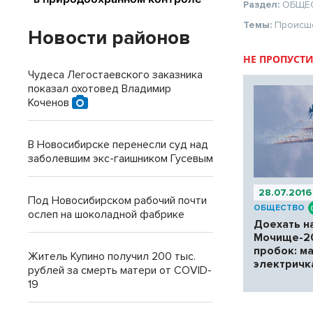
Раздел:
ОБЩЕ
Темы:
Происш
Новости районов
НЕ ПРОПУСТИ
Чудеса Легостаевского заказника
показал охотовед Владимир
Коченов
В Новосибирске перенесли суд над
заболевшим экс-гаишником Гусевым
28.07.2016
Под Новосибирском рабочий почти
ОБЩЕСТВО
ослеп на шоколадной фабрике
Доехать н
Мочище-2
пробок: м
Житель Купино получил 200 тыс.
электричк
рублей за смерть матери от COVID-
19