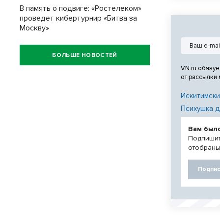
В память о подвиге: «Ростелеком»
проведет кибертурнир «Битва за
Москву»
БОЛЬШЕ НОВОСТЕЙ
VN.ru обязуе
от рассылки
Искитимски
Психушка д
Вам был
Подпишит
отобраны
Подпис