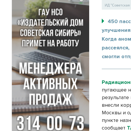
ИД "Советская
450 пас
улучшения
Когда аном
рассеялся,
смогли отп
Радиацион
пугающее н
результате
внесли кор
Москвы и о
пункте наз
сообщает
Т