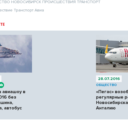
СТВО
НОВОСИБИРСК
ПРОИСШЕСТВИЯ
ТРАНСПОРТ
ествие
Транспорт
Авиа
ТЕ
28.07.2016
ОБЩЕСТВО
а авиашоу в
«Пегас» возо
016 без
регулярные р
ашина,
Новосибирска
а, автобус
Анталию