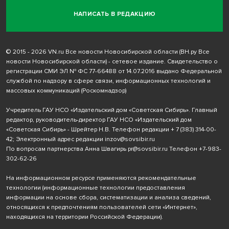
НАПИСАТЬ В РЕДАКЦИЮ
© 2015 - 2026 VN.ru Все новости Новосибирской области (ВН.ру Все
новости Новосибирской области) - сетевое издание. Свидетельство о
регистрации СМИ ЭЛ № ФС 77-66488 от 14.07.2016 выдано Федеральной
службой по надзору в сфере связи, информационных технологий и
массовых коммуникаций (Роскомнадзор)
Учредитель ГАУ НСО «Издательский дом «Советская Сибирь». Главный
редактор, руководитель-директор ГАУ НСО «Издательский дом
«Советская Сибирь» - Шрейтер Н.В. Телефон редакции
+ 7 (383) 314-00-
42
; Электронный адрес редакции
inzov@sovsibir.ru
По вопросам партнерства Анна Швагирь
pr@sovsibir.ru
Телефон
+7-983-
302-62-26
На информационном ресурсе применяются рекомендательные
технологии
(информационные технологии предоставления
информации на основе сбора, систематизации и анализа сведений,
относящихся к предпочтениям пользователей сети «Интернет»,
находящихся на территории Российской Федерации).