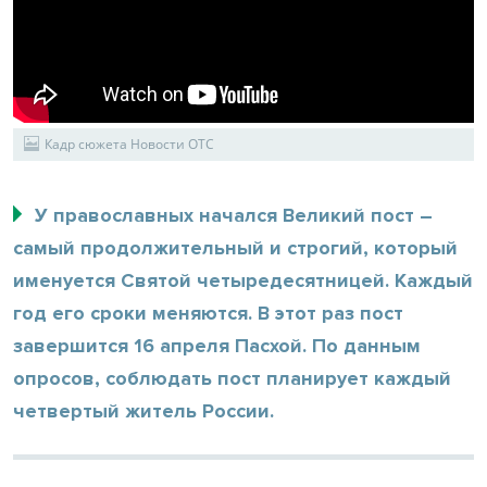
Кадр сюжета Новости ОТС
У православных начался Великий пост –
самый продолжительный и строгий, который
именуется Святой четыредесятницей. Каждый
год его сроки меняются. В этот раз пост
завершится 16 апреля Пасхой. По данным
опросов, соблюдать пост планирует каждый
четвертый житель России.