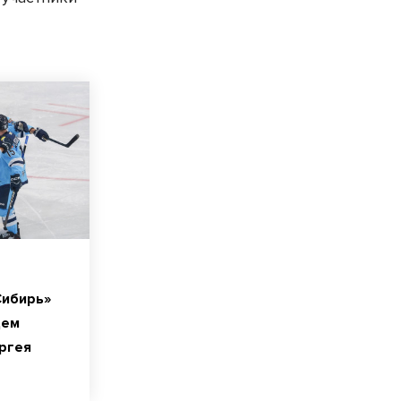
Сибирь»
щем
ргея