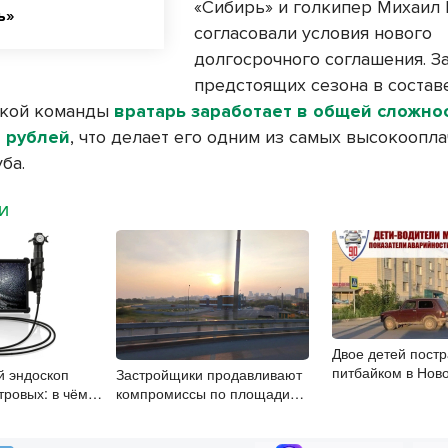
«Сибирь» и голкипер Михаил
ь»
согласовали условия нового
долгосрочного соглашения. З
предстоящих сезона в состав
ской команды
вратарь заработает в общей сложно
 рублей
, что делает его одним из самых высокоопл
ба.
МИ
Двое детей постр
питбайком в Нов
й эндоскоп
Застройщики продавливают
области
тровых: в чём
компромиссы по площади
выбрать
участков для КРТ в
Новосибирске