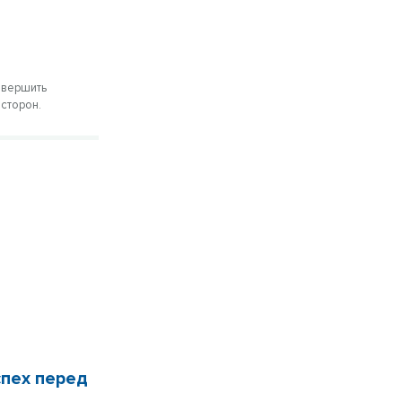
авершить
 сторон.
спех перед