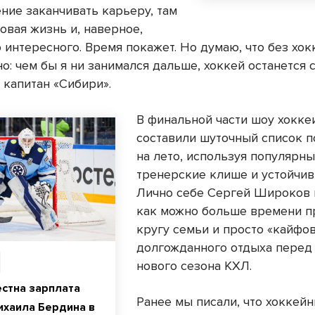
ние заканчивать карьеру, там
овая жизнь и, наверное,
 интересного. Время покажет. Но думаю, что без хок
о: чем бы я ни занимался дальше, хоккей останется 
 капитан «Сибири».
В финальной части шоу хокке
составили шуточный список 
на лето, используя популярн
тренерские клише и устойчи
Лично себе Сергей Широков
как можно больше времени п
кругу семьи и просто «кайфов
долгожданного отдыха перед
нового сезона КХЛ.
естна зарплата
Ранее мы писали, что хоккей
ихаила Бердина в