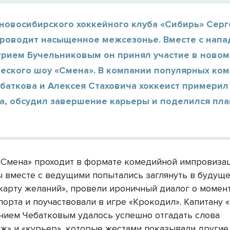
 новосибирского хоккейного клуба «Сибирь» Серг
роводит насыщенное межсезонье. Вместе с нап
рием Бучельниковым он принял участие в новом
еского шоу «Смена». В компании популярных ко
баткова и Алексея Стаховича хоккеист примерил
ра, обсудил завершение карьеры и поделился пла
Смена» проходит в формате комедийной импровизац
 вместе с ведущими попытались заглянуть в будуще
карту желаний», провели ироничный диалог о момент
орта и поучаствовали в игре «Крокодил». Капитану 
ением Чебатковым удалось успешно отгадать слова
ж» и «курьер», которые жестами показывали другие