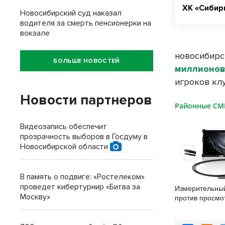
ХК «Сибир
Новосибирский суд наказал
водителя за смерть пенсионерки на
вокзале
новосибир
БОЛЬШЕ НОВОСТЕЙ
миллионов
игроков клу
Новости партнеров
Районные С
Видеозапись обеспечит
прозрачность выборов в Госдуму в
Новосибирской области
В память о подвиге: «Ростелеком»
проведет кибертурнир «Битва за
Измерительны
Москву»
против просмо
разница и что 