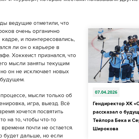
еды ведущие отметили, что
оков очень органично
 кадре, и поинтересовались,
ался ли он о карьере в
афе. Хоккеист признался, что
 его мысли заняты текущим
 но он не исключает новых
 будущем.
07.04.2026
 процессе, мысли только об
нировка, игра, выезд. Всё
Гендиректор ХК «
время хочется посвятить
рассказал о буду
то на то, чтобы что-то
Тейлора Бека и Се
 времени почти не остается.
Широкова
о будет дальше, но если