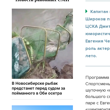
Капитан
Широков п
ЦСКА Дмит
юмористич
Евгения Че
роль акте
лето.
Программа 
Спортсмены
шуточную «
большого сп
паре с Евг
«шиномонта