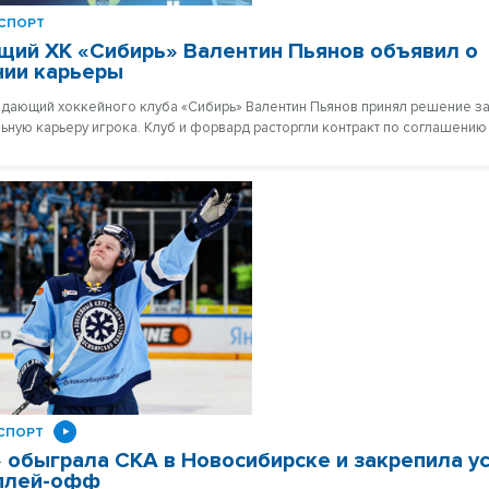
СПОРТ
ий ХК «Сибирь» Валентин Пьянов объявил о
нии карьеры
адающий хоккейного клуба «Сибирь» Валентин Пьянов принял решение з
ную карьеру игрока. Клуб и форвард расторгли контракт по соглашению
СПОРТ
 обыграла СКА в Новосибирске и закрепила у
 плей-офф