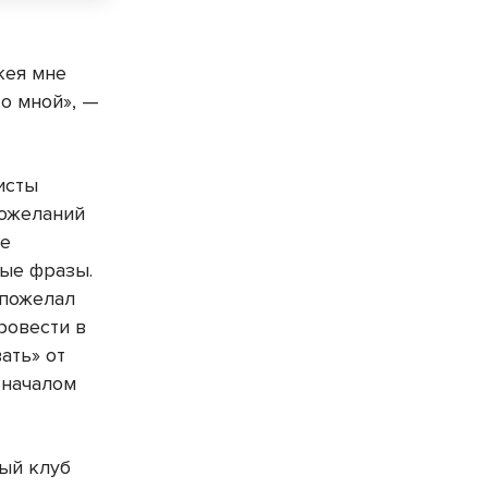
кея мне
со мной», —
исты
пожеланий
ые
вые фразы.
 пожелал
ровести в
ать» от
 началом
ный клуб