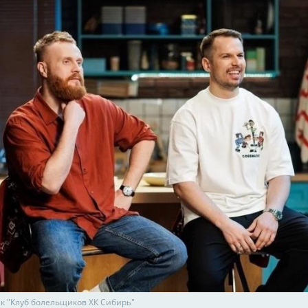
ик "Клуб болельщиков ХК Сибирь"