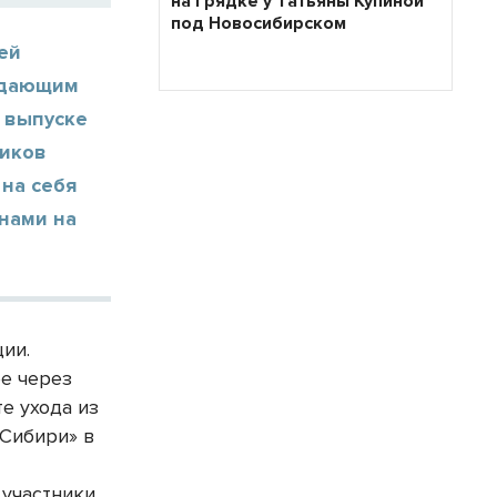
на грядке у Татьяны Купиной
под Новосибирском
ей
адающим
 выпуске
миков
 на себя
нами на
ии.
е через
е ухода из
«Сибири» в
 участники