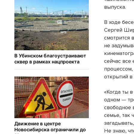
выпуска.
В ходе бес
Сергей Шир
смотрится в
не задумыв
кинематогр
сейчас все
процессом,
открытий в
«Когда ты в
одном — тре
свободное 
семье, так ч
загадывать,
Не знаю, чт