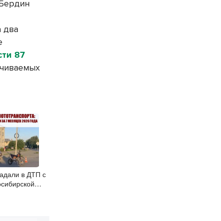
 Бердин
а два
е
сти 87
ачиваемых
адали в ДТП с
осибирской